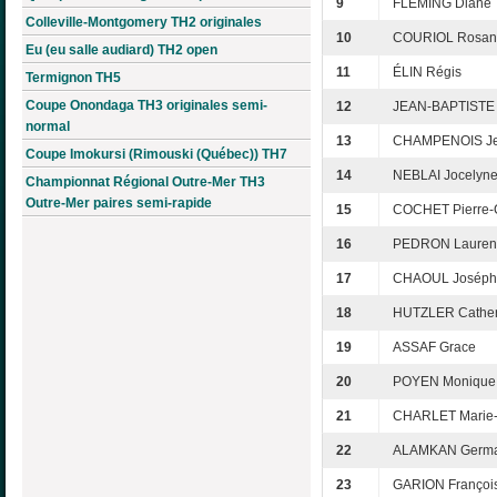
9
FLEMING Diane
Colleville-Montgomery TH2 originales
10
COURIOL Rosan
Eu (eu salle audiard) TH2 open
11
ÉLIN Régis
Termignon TH5
Coupe Onondaga TH3 originales semi-
12
JEAN-BAPTISTE
normal
13
CHAMPENOIS Je
Coupe Imokursi (Rimouski (Québec)) TH7
14
NEBLAI Jocelyn
Championnat Régional Outre-Mer TH3
Outre-Mer paires semi-rapide
15
COCHET Pierre-
16
PEDRON Lauren
17
CHAOUL Joséph
18
HUTZLER Cather
19
ASSAF Grace
20
POYEN Monique
21
CHARLET Marie-
22
ALAMKAN Germa
23
GARION Françoi