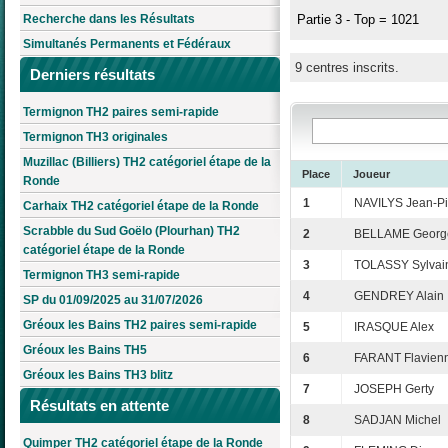
Recherche dans les Résultats
Partie 3 - Top = 1021
Simultanés Permanents et Fédéraux
9 centres inscrits.
Derniers résultats
Termignon TH2 paires semi-rapide
Termignon TH3 originales
Muzillac (Billiers) TH2 catégoriel étape de la
Place
Joueur
Ronde
1
NAVILYS Jean-Pi
Carhaix TH2 catégoriel étape de la Ronde
Scrabble du Sud Goëlo (Plourhan) TH2
2
BELLAME Georg
catégoriel étape de la Ronde
3
TOLASSY Sylvai
Termignon TH3 semi-rapide
4
GENDREY Alain
SP du 01/09/2025 au 31/07/2026
Gréoux les Bains TH2 paires semi-rapide
5
IRASQUE Alex
Gréoux les Bains TH5
6
FARANT Flavien
Gréoux les Bains TH3 blitz
7
JOSEPH Gerty
Résultats en attente
8
SADJAN Michel
Quimper TH2 catégoriel étape de la Ronde