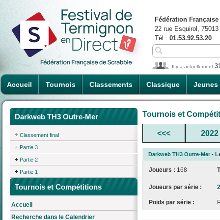
Fédération Française
22 rue Esquirol, 75013
Tél :
01.53.92.53.20
3
Il y a actuellement
Accueil
Tournois
Classements
Classique
Jeunes
Tournois et Compéti
Darkweb TH3 Outre-Mer
<<<
2022
Classement final
Partie 3
Darkweb TH3 Outre-Mer
- L
Partie 2
Joueurs :
168
Partie 1
Tournois et Compétitions
Joueurs par série :
Poids par série :
Accueil
Recherche dans le Calendrier