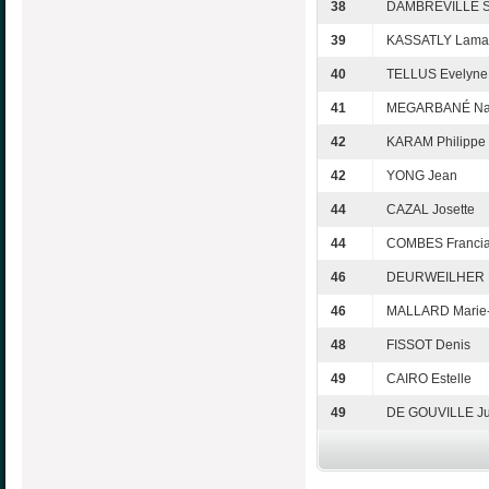
38
DAMBREVILLE S
39
KASSATLY Lama
40
TELLUS Evelyne
41
MEGARBANÉ Na
42
KARAM Philippe
42
YONG Jean
44
CAZAL Josette
44
COMBES Franci
46
DEURWEILHER M
46
MALLARD Marie-
48
FISSOT Denis
49
CAIRO Estelle
49
DE GOUVILLE Ju