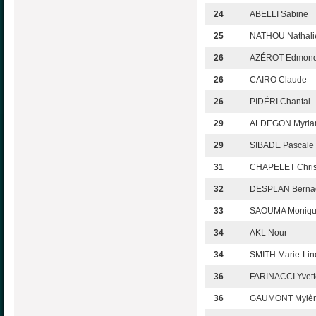
24
ABELLI Sabine
25
NATHOU Nathali
26
AZÉROT Edmon
26
CAIRO Claude
26
PIDÉRI Chantal
29
ALDEGON Myri
29
SIBADE Pascale
31
CHAPELET Chris
32
DESPLAN Bernad
33
SAOUMA Moniq
34
AKL Nour
34
SMITH Marie-Lin
36
FARINACCI Yvett
36
GAUMONT Mylè