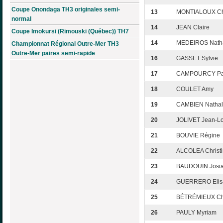
Coupe Onondaga TH3 originales semi-
13
MONTIALOUX Chr
normal
14
JEAN Claire
Coupe Imokursi (Rimouski (Québec)) TH7
14
MEDEIROS Natha
Championnat Régional Outre-Mer TH3
Outre-Mer paires semi-rapide
16
GASSET Sylvie
17
CAMPOURCY Pat
18
COULET Amy
19
CAMBIEN Nathal
20
JOLIVET Jean-Lo
21
BOUVIE Régine
22
ALCOLEA Christ
23
BAUDOUIN Josi
24
GUERRERO Elis
25
BÉTRÉMIEUX Chr
26
PAULY Myriam