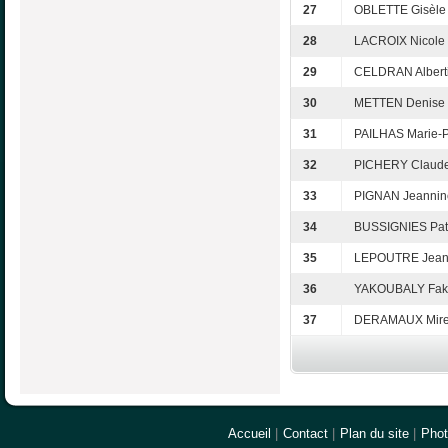
27
OBLETTE Gisèle
28
LACROIX Nicole
29
CELDRAN Albert
30
METTEN Denise
31
PAILHAS Marie-
32
PICHERY Claud
33
PIGNAN Jeannin
34
BUSSIGNIES Patr
35
LEPOUTRE Jean
36
YAKOUBALY Fak
37
DERAMAUX Mirei
Accueil
|
Contact
|
Plan du site
|
Pho