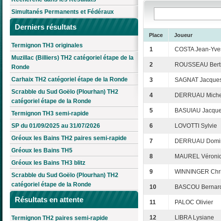
Simultanés Permanents et Fédéraux
Derniers résultats
Place
Joueur
Termignon TH3 originales
1
COSTA Jean-Yve
Muzillac (Billiers) TH2 catégoriel étape de la
2
ROUSSEAU Bert
Ronde
Carhaix TH2 catégoriel étape de la Ronde
3
SAGNAT Jacque
Scrabble du Sud Goëlo (Plourhan) TH2
4
DERRUAU Miche
catégoriel étape de la Ronde
5
BASUIAU Jacqu
Termignon TH3 semi-rapide
SP du 01/09/2025 au 31/07/2026
6
LOVOTTI Sylvie
Gréoux les Bains TH2 paires semi-rapide
7
DERRUAU Domi
Gréoux les Bains TH5
8
MAUREL Véroni
Gréoux les Bains TH3 blitz
9
WINNINGER Chri
Scrabble du Sud Goëlo (Plourhan) TH2
catégoriel étape de la Ronde
10
BASCOU Bernar
Résultats en attente
11
PALOC Olivier
12
LIBRA Lysiane
Termignon TH2 paires semi-rapide