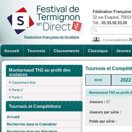
Fédération Française
22 rue Esquirol, 75013
Tél :
01.53.92.53.20
2
Il y a actuellement
Accueil
Tournois
Classements
Classique
Jeunes
Tournois et Compéti
Montarnaud TH2 au profit des
scolaires
<<<
2022
Classement final
Partie 2
Montarnaud TH2 au profit d
Partie 1
Joueurs :
37
Tournois et Compétitions
Joueurs par série :
Accueil
Poids par série :
Recherche dans le Calendrier
Recherche dans les Résultats