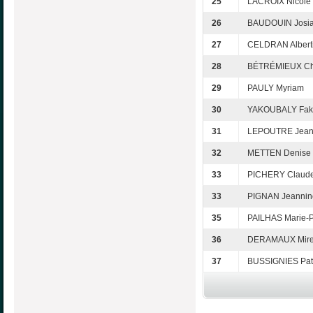
25
LACROIX Nicole
26
BAUDOUIN Josi
27
CELDRAN Albert
28
BÉTRÉMIEUX Chr
29
PAULY Myriam
30
YAKOUBALY Fak
31
LEPOUTRE Jean
32
METTEN Denise
33
PICHERY Claud
33
PIGNAN Jeannin
35
PAILHAS Marie-
36
DERAMAUX Mirei
37
BUSSIGNIES Patr