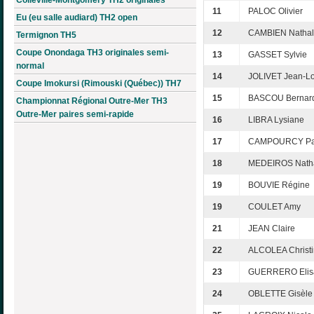
11
PALOC Olivier
Eu (eu salle audiard) TH2 open
12
CAMBIEN Nathal
Termignon TH5
Coupe Onondaga TH3 originales semi-
13
GASSET Sylvie
normal
14
JOLIVET Jean-Lo
Coupe Imokursi (Rimouski (Québec)) TH7
15
BASCOU Bernar
Championnat Régional Outre-Mer TH3
Outre-Mer paires semi-rapide
16
LIBRA Lysiane
17
CAMPOURCY Pat
18
MEDEIROS Natha
19
BOUVIE Régine
19
COULET Amy
21
JEAN Claire
22
ALCOLEA Christ
23
GUERRERO Elis
24
OBLETTE Gisèle