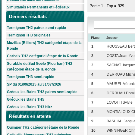
Partie 1 - Top = 929
Simultanés Permanents et Fédéraux
Derniers résultats
Termignon TH2 paires semi-rapide
Termignon TH3 originales
Place
Joueur
Muzillac (Billiers) TH2 catégoriel étape de la
1
ROUSSEAU Bert
Ronde
2
COSTA Jean-Yve
Carhaix TH2 catégoriel étape de la Ronde
Scrabble du Sud Goëlo (Plourhan) TH2
2
SAGNAT Jacque
catégoriel étape de la Ronde
4
DERRUAU Miche
Termignon TH3 semi-rapide
5
MAUREL Véroni
SP du 01/09/2025 au 31/07/2026
Gréoux les Bains TH2 paires semi-rapide
6
DERRUAU Domi
Gréoux les Bains TH5
7
LOVOTTI Sylvie
Gréoux les Bains TH3 blitz
8
MONTIALOUX Chr
Résultats en attente
9
BASUIAU Jacqu
Quimper TH2 catégoriel étape de la Ronde
10
WINNINGER Chri
Colleville-Montgomery TH2 originales