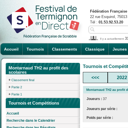
Fédération Française
22 rue Esquirol, 75013
Tél :
01.53.92.53.20
3
Il y a actuellement
Accueil
Tournois
Classements
Classique
Jeunes
Tournois et Compéti
Montarnaud TH2 au profit des
scolaires
<<<
2022
Classement final
Partie 2
Montarnaud TH2 au profit d
Partie 1
Joueurs :
37
Tournois et Compétitions
Joueurs par série :
Accueil
Poids par série :
Recherche dans le Calendrier
Recherche dans les Résultats