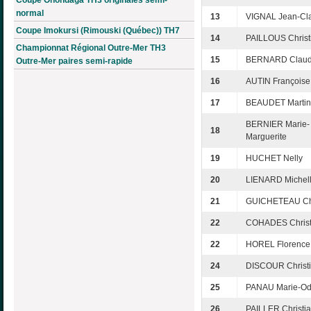
normal
13
VIGNAL Jean-Cl
Coupe Imokursi (Rimouski (Québec)) TH7
14
PAILLOUS Christ
Championnat Régional Outre-Mer TH3
15
BERNARD Clau
Outre-Mer paires semi-rapide
16
AUTIN Françoise
17
BEAUDET Marti
BERNIER Marie-
18
Marguerite
19
HUCHET Nelly
20
LIENARD Michel
21
GUICHETEAU Ch
22
COHADES Christ
22
HOREL Florence
24
DISCOUR Christ
25
PANAU Marie-Od
26
PAILLER Christi