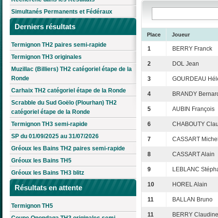
Simultanés Permanents et Fédéraux
Derniers résultats
Place
Joueur
Termignon TH2 paires semi-rapide
1
BERRY Franck
Termignon TH3 originales
2
DOL Jean
Muzillac (Billiers) TH2 catégoriel étape de la
Ronde
3
GOURDEAU Hél
Carhaix TH2 catégoriel étape de la Ronde
4
BRANDY Bernar
Scrabble du Sud Goëlo (Plourhan) TH2
5
AUBIN François
catégoriel étape de la Ronde
Termignon TH3 semi-rapide
6
CHABOUTY Clau
SP du 01/09/2025 au 31/07/2026
7
CASSART Michel
Gréoux les Bains TH2 paires semi-rapide
8
CASSART Alain
Gréoux les Bains TH5
9
LEBLANC Stéph
Gréoux les Bains TH3 blitz
10
HOREL Alain
Résultats en attente
11
BALLAN Bruno
Termignon TH5
11
BERRY Claudin
Coupe Onondaga TH3 originales semi-