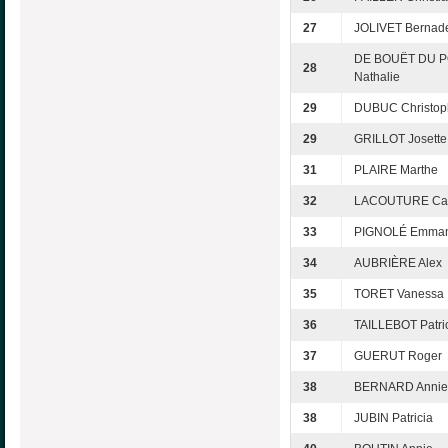
27
JOLIVET Bernade
DE BOUËT DU 
28
Nathalie
29
DUBUC Christop
29
GRILLOT Josette
31
PLAIRE Marthe
32
LACOUTURE Cat
33
PIGNOLÉ Emman
34
AUBRIÈRE Alex
35
TORET Vanessa
36
TAILLEBOT Patri
37
GUERUT Roger
38
BERNARD Annie
38
JUBIN Patricia