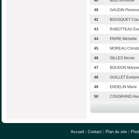
40
BOUTIN Annie
40
GAUDIN Florenc
42
BOUSQUET Cla
43
RABOTTEAU Eve
44
FAVRE Michelle
45
MOREAU Christ
46
GILLES Nicole
47
BOUDON Marys
48
GUILLET Evelyn
49
ENDELIN Marie
50
COUGRAND Alex
Accueil
|
Contact
|
Plan du site
|
Pho