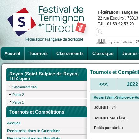
Fédération Française
22 rue Esquirol, 75013
Tél :
01.53.92.53.20
2
Il y a actuellement
Accueil
Tournois
Classements
Classique
Jeunes
Tournois et Compéti
Royan (Saint-Sulpice-de-Royan)
TH2 open
<<<
2022
Classement final
Partie 2
Royan (Saint-Sulpice-de-R
Partie 1
Joueurs :
74
Tournois et Compétitions
Joueurs par série :
Accueil
Poids par série :
Recherche dans le Calendrier
Recherche dans les Résultats