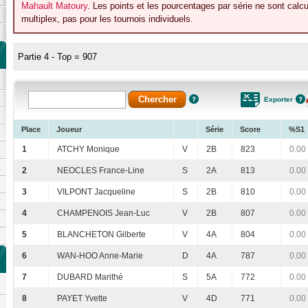
Mahault Matoury
. Les points et les pourcentages par série ne sont cal
multiplex, pas pour les tournois individuels.
Partie 4 - Top = 907
Exporter
Place
Joueur
Série
Score
%S1
1
ATCHY Monique
V
2B
823
0.00
2
NEOCLES France-Line
S
2A
813
0.00
3
VILPONT Jacqueline
S
2B
810
0.00
4
CHAMPENOIS Jean-Luc
V
2B
807
0.00
5
BLANCHETON Gilberte
V
4A
804
0.00
6
WAN-HOO Anne-Marie
D
4A
787
0.00
7
DUBARD Marithé
S
5A
772
0.00
8
PAYET Yvette
V
4D
771
0.00