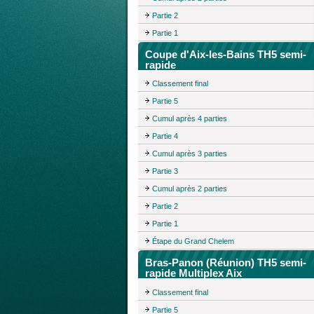
Partie 2
Partie 1
Coupe d'Aix-les-Bains TH5 semi-
rapide
Classement final
Partie 5
Cumul après 4 parties
Partie 4
Cumul après 3 parties
Partie 3
Cumul après 2 parties
Partie 2
Partie 1
Étape du Grand Chelem
Bras-Panon (Réunion) TH5 semi-
rapide Multiplex Aix
Classement final
Partie 5