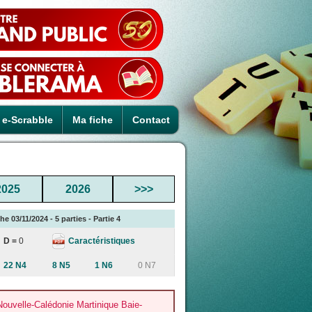
e-Scrabble
Ma fiche
Contact
2025
2026
>>>
 03/11/2024 - 5 parties - Partie 4
Caractéristiques
D =
0
22 N4
8 N5
1 N6
0 N7
ouvelle-Calédonie Martinique Baie-