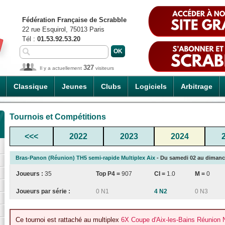
Fédération Française de Scrabble
22 rue Esquirol, 75013 Paris
Tél :
01.53.92.53.20
327
Il y a actuellement
visiteurs
Classique
Jeunes
Clubs
Logiciels
Arbitrage
Tournois et Compétitions
<<<
2022
2023
2024
Bras-Panon (Réunion) TH5 semi-rapide Multiplex Aix
- Du samedi 02 au dimanche
Joueurs :
35
Top P4 =
907
CI
=
1.0
M =
0
Joueurs par série :
0 N1
4 N2
0 N3
Ce tournoi est rattaché au multiplex
6X Coupe d'Aix-les-Bains Réunion N