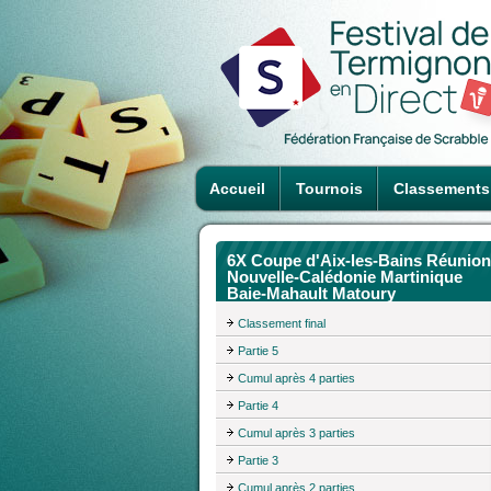
Accueil
Tournois
Classements
6X Coupe d'Aix-les-Bains Réunion
Nouvelle-Calédonie Martinique
Baie-Mahault Matoury
Classement final
Partie 5
Cumul après 4 parties
Partie 4
Cumul après 3 parties
Partie 3
Cumul après 2 parties