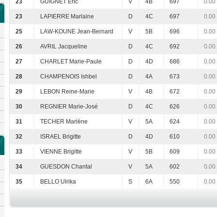
23
GUIGNET Eric
V
4B
697
0.00
23
LAPIERRE Marlaine
D
4C
697
0.00
25
LAW-KOUNE Jean-Bernard
V
5B
696
0.00
26
AVRIL Jacqueline
D
4C
692
0.00
27
CHARLET Marie-Paule
D
4D
686
0.00
28
CHAMPENOIS Ishbel
D
4A
673
0.00
29
LEBON Reine-Marie
V
4B
672
0.00
30
REGNIER Marie-José
D
4C
626
0.00
31
TECHER Marlène
V
5A
624
0.00
32
ISRAEL Brigitte
D
4D
610
0.00
33
VIENNE Brigitte
V
5B
609
0.00
34
GUESDON Chantal
V
5A
602
0.00
35
BELLO Ulrika
S
6A
550
0.00