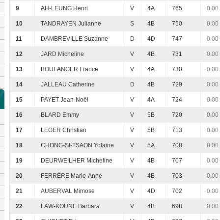
9
AH-LEUNG Henri
V
4A
765
0.00
10
TANDRAYEN Julianne
S
4B
750
0.00
11
DAMBREVILLE Suzanne
D
4D
747
0.00
12
JARD Micheline
V
4B
731
0.00
13
BOULANGER France
V
4A
730
0.00
14
JALLEAU Catherine
D
4B
729
0.00
15
PAYET Jean-Noël
V
4A
724
0.00
16
BLARD Emmy
V
5B
720
0.00
17
LEGER Christian
V
5B
713
0.00
18
CHONG-SI-TSAON Yolaine
V
5A
708
0.00
19
DEURWEILHER Micheline
V
4B
707
0.00
20
FERRÈRE Marie-Anne
V
4B
703
0.00
21
AUBERVAL Mimose
V
4D
702
0.00
22
LAW-KOUNE Barbara
V
4B
698
0.00