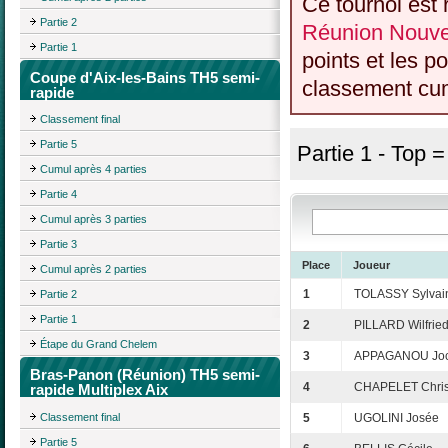
Ce tournoi est 
Partie 2
Réunion Nouvel
Partie 1
points et les p
Coupe d'Aix-les-Bains TH5 semi-
classement cumu
rapide
Classement final
Partie 5
Partie 1 - Top 
Cumul après 4 parties
Partie 4
Cumul après 3 parties
Partie 3
Place
Joueur
Cumul après 2 parties
1
TOLASSY Sylvai
Partie 2
Partie 1
2
PILLARD Wilfrie
Étape du Grand Chelem
3
APPAGANOU Joc
Bras-Panon (Réunion) TH5 semi-
4
CHAPELET Chris
rapide Multiplex Aix
Classement final
5
UGOLINI Josée
Partie 5