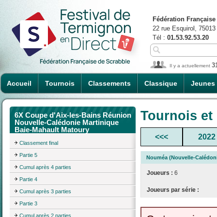
Fédération Française
22 rue Esquirol, 75013
Tél :
01.53.92.53.20
3
Il y a actuellement
Accueil
Tournois
Classements
Classique
Jeunes
Tournois et
6X Coupe d'Aix-les-Bains Réunion
Nouvelle-Calédonie Martinique
Baie-Mahault Matoury
<<<
2022
Classement final
Partie 5
Nouméa (Nouvelle-Calédoni
Cumul après 4 parties
Joueurs :
6
Partie 4
Joueurs par série :
Cumul après 3 parties
Partie 3
Cumul après 2 parties