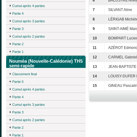
6
BALUSTRE Arlet
Cumul après 4 parties
7
SILVANT Aline
Partie 4
8
LÉRIGAB Michèl
Cumul après 3 parties
9
SAINT-AIMÉ Marc
Partie 3
Cumul après 2 parties
10
BOMPART Lucie
Partie 2
11
AZÉROT Edmon
Partie 1
12
CARMEL Gabriel
Nouméa (Nouvelle-Calédonie) TH5
semi-rapide
13
JEAN-BAPTISTE
Classement final
14
LOUISY-DUFER 
Partie 5
15
GINEAU Pascali
Cumul après 4 parties
Partie 4
Cumul après 3 parties
Partie 3
Cumul après 2 parties
Partie 2
Partie 1