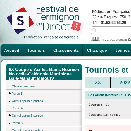
Fédération Française
22 rue Esquirol, 75013
Tél :
01.53.92.53.20
2
Il y a actuellement
Accueil
Tournois
Classements
Classique
Jeunes
Tournois et
6X Coupe d'Aix-les-Bains Réunion
Nouvelle-Calédonie Martinique
Baie-Mahault Matoury
<<<
2022
Classement final
Partie 5
Le Lorrain (Martinique) TH5
Cumul après 4 parties
Joueurs :
15
Partie 4
Joueurs par série :
Cumul après 3 parties
Partie 3
Cumul après 2 parties