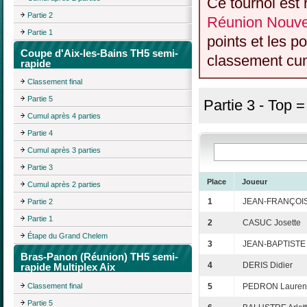
Ce tournoi est 
Partie 2
Réunion Nouvel
Partie 1
points et les p
Coupe d'Aix-les-Bains TH5 semi-
classement cumu
rapide
Classement final
Partie 5
Partie 3 - Top 
Cumul après 4 parties
Partie 4
Cumul après 3 parties
Partie 3
Place
Joueur
Cumul après 2 parties
1
JEAN-FRANÇOIS
Partie 2
Partie 1
2
CASUC Josette
Étape du Grand Chelem
3
JEAN-BAPTISTE
Bras-Panon (Réunion) TH5 semi-
4
DERIS Didier
rapide Multiplex Aix
Classement final
5
PEDRON Lauren
Partie 5