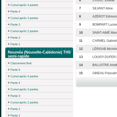
6
CASUC Josette
Cumul après 4 parties
7
SILVANT Aline
Partie 4
8
AZÉROT Edmon
Cumul après 3 parties
9
BOMPART Lucie
Partie 3
Cumul après 2 parties
10
SAINT-AIMÉ Marc
Partie 2
11
CARMEL Gabriel
Partie 1
12
LÉRIGAB Michèl
Nouméa (Nouvelle-Calédonie) TH5
semi-rapide
13
LOUISY-DUFER 
Classement final
14
BALUSTRE Arlet
Partie 5
15
GINEAU Pascali
Cumul après 4 parties
Partie 4
Cumul après 3 parties
Partie 3
Cumul après 2 parties
Partie 2
Partie 1