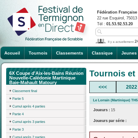
Fédération Française
22 rue Esquirol, 75013
Tél :
01.53.92.53.20
2
Il y a actuellement
Accueil
Tournois
Classements
Classique
Jeunes
Tournois et
6X Coupe d'Aix-les-Bains Réunion
Nouvelle-Calédonie Martinique
Baie-Mahault Matoury
<<<
2022
Classement final
Partie 5
Le Lorrain (Martinique) TH5
Cumul après 4 parties
Joueurs :
15
Partie 4
Joueurs par série :
Cumul après 3 parties
Partie 3
Cumul après 2 parties