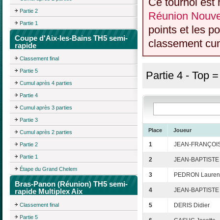
Ce tournoi est 
Partie 2
Réunion Nouvel
Partie 1
points et les p
Coupe d'Aix-les-Bains TH5 semi-
classement cumu
rapide
Classement final
Partie 5
Partie 4 - Top 
Cumul après 4 parties
Partie 4
Cumul après 3 parties
Partie 3
Place
Joueur
Cumul après 2 parties
1
JEAN-FRANÇOIS
Partie 2
Partie 1
2
JEAN-BAPTISTE
Étape du Grand Chelem
3
PEDRON Lauren
Bras-Panon (Réunion) TH5 semi-
4
JEAN-BAPTISTE
rapide Multiplex Aix
Classement final
5
DERIS Didier
Partie 5