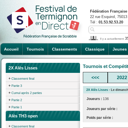
Fédération Française
22 rue Esquirol, 75013
Tél :
01.53.92.53.20
3
Il y a actuellement
Accueil
Tournois
Classements
Classique
Jeunes
Tournois et Compéti
2X Alès Lisses
<<<
2022
Classement final
Partie 3
2X Alès Lisses
- Le dimanche
Cumul après 2 parties
Joueurs :
136
Partie 2
Partie 1
Joueurs par série :
Alès TH3 open
Poids par série :
Classement final