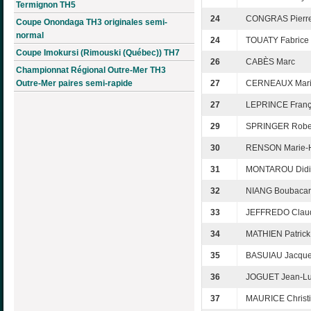
Termignon TH5
24
CONGRAS Pierr
Coupe Onondaga TH3 originales semi-
normal
24
TOUATY Fabrice
Coupe Imokursi (Rimouski (Québec)) TH7
26
CABÈS Marc
Championnat Régional Outre-Mer TH3
Outre-Mer paires semi-rapide
27
CERNEAUX Mari
27
LEPRINCE Franç
29
SPRINGER Robe
30
RENSON Marie-
31
MONTAROU Didi
32
NIANG Boubacar
33
JEFFREDO Clau
34
MATHIEN Patrick
35
BASUIAU Jacqu
36
JOGUET Jean-L
37
MAURICE Christ