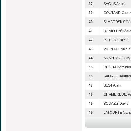
37
SACHS Arlette
39
COUTAND Genev
40
SLABODSKY Gér
41
BONILLI Bénédic
42
POTIER Colette
43
VIGROUX Nicole
44
ARABEYRE Guy
45
DELON Dominiq
45
SAURET Béatric
47
BLOT Alain
48
CHAMBREUIL Pa
49
BOUAZIZ David
49
LATOURTE Mari