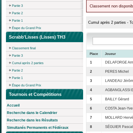
Partie 3
Classement non disponibl
Partie 2
Partie 1
Cumul après 2 parties - T
Étape du Grand Prix
Scrabb'Lisses (Lisses) TH3
Classement final
Place
Joueur
Partie 3
1
DELAFORGE Ar
Cumul après 2 parties
Partie 2
2
PERES Michel
Partie 1
3
LANDEAU Jérô
Étape du Grand Prix
4
AGBANGLASSI E
Tournois et Compétitions
5
BAILLY Gérard
Accueil
6
COSTA Jean-Yve
Recherche dans le Calendrier
7
MOLLARD Herv
Recherche dans les Résultats
8
SÉGUIER Pascal
Simultanés Permanents et Fédéraux