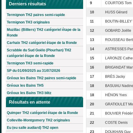
9
COURTOIS Tom
Derniers résultats
10
HUSS Gérard
Termignon TH2 paires semi-rapide
11
BOUTIN-BILLEY 
Termignon TH3 originales
Muzillac (Billiers) TH2 catégoriel étape de la
12
GOBARD Joëlle
Ronde
13
ROUSSEAU Bert
Carhaix TH2 catégoriel étape de la Ronde
14
ASTRESSES Pas
Scrabble du Sud Goëlo (Plourhan) TH2
catégoriel étape de la Ronde
15
LARONZE Cather
Termignon TH3 semi-rapide
16
BRIGANDAT Mart
SP du 01/09/2025 au 31/07/2026
17
BRÈS Jacky
Gréoux les Bains TH2 paires semi-rapide
Gréoux les Bains TH5
18
BASUIAU Nadin
Gréoux les Bains TH3 blitz
18
HÉNON Yves
Résultats en attente
20
GRATIOULET Mic
Quimper TH2 catégoriel étape de la Ronde
21
BOUVIER Frédér
Colleville-Montgomery TH2 originales
22
COSTE Denis
Eu (eu salle audiard) TH2 open
23
DOUKHAN Guy