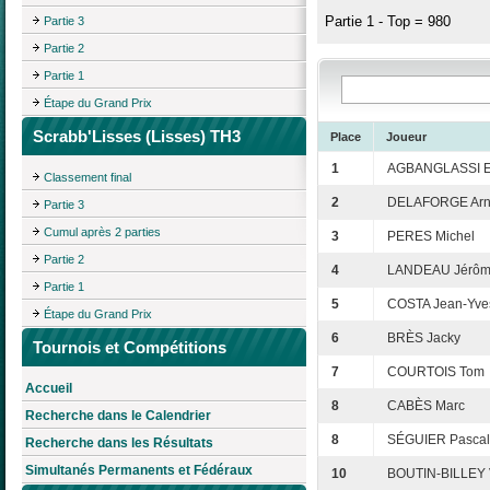
Partie 1 - Top = 980
Partie 3
Partie 2
Partie 1
Étape du Grand Prix
Scrabb'Lisses (Lisses) TH3
Place
Joueur
1
AGBANGLASSI E
Classement final
2
DELAFORGE Ar
Partie 3
Cumul après 2 parties
3
PERES Michel
Partie 2
4
LANDEAU Jérô
Partie 1
5
COSTA Jean-Yve
Étape du Grand Prix
6
BRÈS Jacky
Tournois et Compétitions
7
COURTOIS Tom
Accueil
8
CABÈS Marc
Recherche dans le Calendrier
8
SÉGUIER Pascal
Recherche dans les Résultats
Simultanés Permanents et Fédéraux
10
BOUTIN-BILLEY 