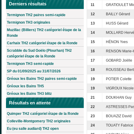
Derniers résultats
11
GRATIOULET Mic
12
BAILLY Gérard
Termignon TH2 paires semi-rapide
Termignon TH3 originales
13
HUSS Gérard
Muzillac (Billiers) TH2 catégoriel étape de la
14
MOLLARD Herv
Ronde
15
HÉNON Yves
Carhaix TH2 catégoriel étape de la Ronde
Scrabble du Sud Goëlo (Plourhan) TH2
16
RENSON Marie-
catégoriel étape de la Ronde
17
GOBARD Joëlle
Termignon TH3 semi-rapide
18
ROUSSEAU Bert
SP du 01/09/2025 au 31/07/2026
Gréoux les Bains TH2 paires semi-rapide
19
POTIER Colette
Gréoux les Bains TH5
19
VIGROUX Nicole
Gréoux les Bains TH3 blitz
21
DOUKHAN Guy
Résultats en attente
22
ASTRESSES Pas
Quimper TH2 catégoriel étape de la Ronde
23
BOUAZIZ David
Colleville-Montgomery TH2 originales
24
TOUATY Fabrice
Eu (eu salle audiard) TH2 open