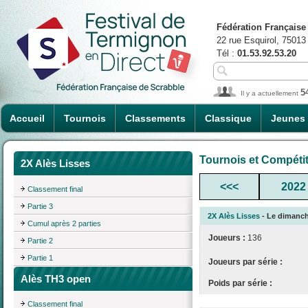
Fédération Française
22 rue Esquirol, 75013
Tél :
01.53.92.53.20
5
Il y a actuellement
Accueil
Tournois
Classements
Classique
Jeunes
Tournois et Compéti
2X Alès Lisses
<<<
2022
Classement final
Partie 3
2X Alès Lisses
- Le dimanche
Cumul après 2 parties
Joueurs :
136
Partie 2
Partie 1
Joueurs par série :
Alès TH3 open
Poids par série :
Classement final