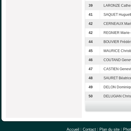
39
LARONZE Cather
41
SAQUET Huguet
42
CERNEAUX Mari
42
REGNIER Marie-
44
BOUVIER Frédér
45
MAURICE Christ
46
COUTAND Genev
47
CASTIEN Genevi
48
SAURET Béatric
49
DELON Dominiq
50
DELUGIAN Chris
Accueil
|
Contact
|
Plan du site
|
Pho