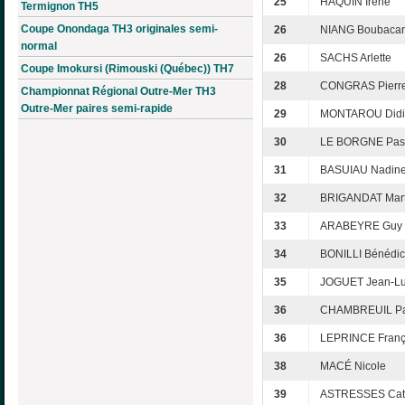
25
HAQUIN Irène
Termignon TH5
Coupe Onondaga TH3 originales semi-
26
NIANG Boubacar
normal
26
SACHS Arlette
Coupe Imokursi (Rimouski (Québec)) TH7
28
CONGRAS Pierr
Championnat Régional Outre-Mer TH3
Outre-Mer paires semi-rapide
29
MONTAROU Didi
30
LE BORGNE Pas
31
BASUIAU Nadin
32
BRIGANDAT Mart
33
ARABEYRE Guy
34
BONILLI Bénédic
35
JOGUET Jean-L
36
CHAMBREUIL Pa
36
LEPRINCE Franç
38
MACÉ Nicole
39
ASTRESSES Cat