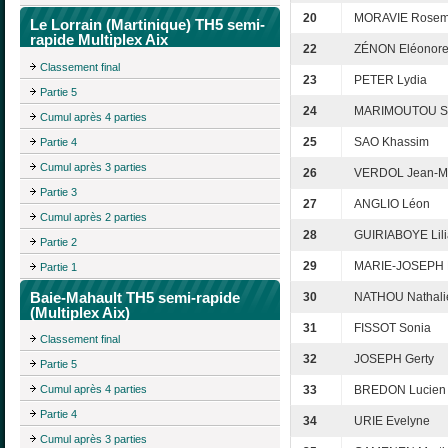
20
MORAVIE Rosem
Le Lorrain (Martinique) TH5 semi-
rapide Multiplex Aix
22
ZÉNON Eléonor
Classement final
23
PETER Lydia
Partie 5
24
MARIMOUTOU Sa
Cumul après 4 parties
25
SAO Khassim
Partie 4
Cumul après 3 parties
26
VERDOL Jean-M
Partie 3
27
ANGLIO Léon
Cumul après 2 parties
28
GUIRIABOYE Lil
Partie 2
29
MARIE-JOSEPH 
Partie 1
Baie-Mahault TH5 semi-rapide
30
NATHOU Nathali
(Multiplex Aix)
31
FISSOT Sonia
Classement final
32
JOSEPH Gerty
Partie 5
Cumul après 4 parties
33
BREDON Lucien
Partie 4
34
URIE Evelyne
Cumul après 3 parties