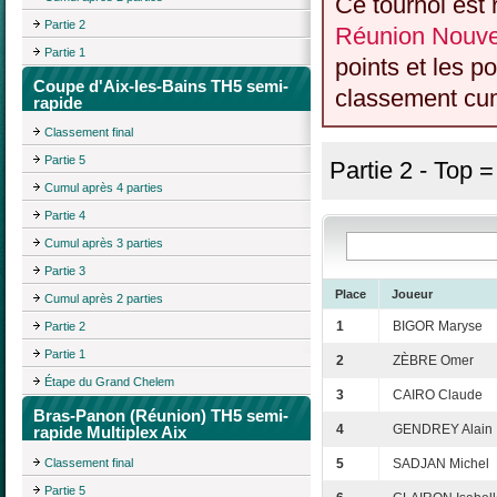
Ce tournoi est 
Partie 2
Réunion Nouvel
Partie 1
points et les p
Coupe d'Aix-les-Bains TH5 semi-
classement cumu
rapide
Classement final
Partie 5
Partie 2 - Top 
Cumul après 4 parties
Partie 4
Cumul après 3 parties
Partie 3
Place
Joueur
Cumul après 2 parties
1
BIGOR Maryse
Partie 2
Partie 1
2
ZÈBRE Omer
Étape du Grand Chelem
3
CAIRO Claude
Bras-Panon (Réunion) TH5 semi-
4
GENDREY Alain
rapide Multiplex Aix
Classement final
5
SADJAN Michel
Partie 5