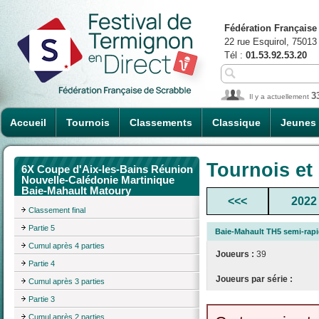
Fédération Française
22 rue Esquirol, 75013
Tél :
01.53.92.53.20
3
Il y a actuellement
Accueil
Tournois
Classements
Classique
Jeunes
Tournois et
6X Coupe d'Aix-les-Bains Réunion
Nouvelle-Calédonie Martinique
Baie-Mahault Matoury
<<<
2022
Classement final
Partie 5
Baie-Mahault TH5 semi-rapid
Cumul après 4 parties
Joueurs :
39
Partie 4
Joueurs par série :
Cumul après 3 parties
Partie 3
Cumul après 2 parties