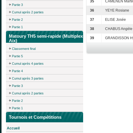
35
CAMENEN Marti
Partie 3
36
YEYE Rosiane
Cumul après 2 parties
37
ELISE Josée
Partie 2
Partie 1
38
CHABUS Angèle
Matoury TH5 semi-rapide (Multiplex
39
GRANDISSON H
Aix)
Classement final
Partie 5
Cumul après 4 parties
Partie 4
Cumul après 3 parties
Partie 3
Cumul après 2 parties
Partie 2
Partie 1
Tournois et Compétitions
Accueil