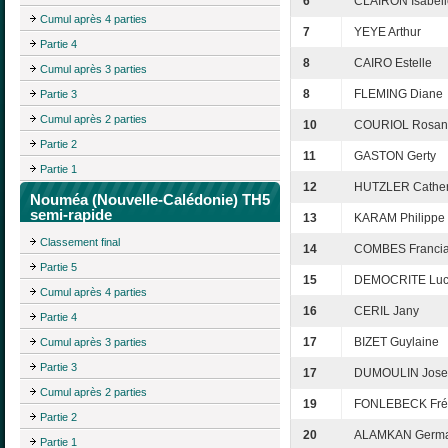
6
CLAIRON Isabell
Cumul après 4 parties
7
YEYE Arthur
Partie 4
8
CAIRO Estelle
Cumul après 3 parties
8
FLEMING Diane
Partie 3
Cumul après 2 parties
10
COURIOL Rosan
Partie 2
11
GASTON Gerty
Partie 1
12
HUTZLER Cather
Nouméa (Nouvelle-Calédonie) TH5
semi-rapide
13
KARAM Philippe
Classement final
14
COMBES Franci
Partie 5
15
DEMOCRITE Luc
Cumul après 4 parties
16
CERIL Jany
Partie 4
17
BIZET Guylaine
Cumul après 3 parties
Partie 3
17
DUMOULIN Jose
Cumul après 2 parties
19
FONLEBECK Fré
Partie 2
20
ALAMKAN Germa
Partie 1