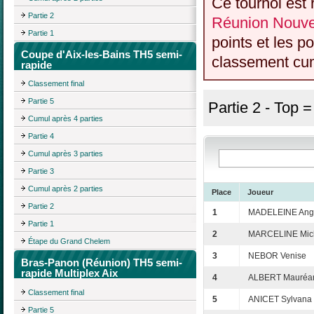
Ce tournoi est 
Partie 2
Réunion Nouvel
Partie 1
points et les p
Coupe d'Aix-les-Bains TH5 semi-
classement cumu
rapide
Classement final
Partie 5
Partie 2 - Top 
Cumul après 4 parties
Partie 4
Cumul après 3 parties
Partie 3
Cumul après 2 parties
Place
Joueur
Partie 2
1
MADELEINE Ang
Partie 1
2
MARCELINE Mic
Étape du Grand Chelem
3
NEBOR Venise
Bras-Panon (Réunion) TH5 semi-
rapide Multiplex Aix
4
ALBERT Mauréa
Classement final
5
ANICET Sylvana
Partie 5