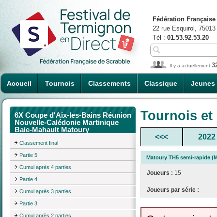
Fédération Française
22 rue Esquirol, 75013
Tél :
01.53.92.53.20
3
Il y a actuellement
Accueil
Tournois
Classements
Classique
Jeunes
Tournois et
6X Coupe d'Aix-les-Bains Réunion
Nouvelle-Calédonie Martinique
Baie-Mahault Matoury
<<<
2022
Classement final
Partie 5
Matoury TH5 semi-rapide (M
Cumul après 4 parties
Joueurs :
15
Partie 4
Joueurs par série :
Cumul après 3 parties
Partie 3
Cumul après 2 parties