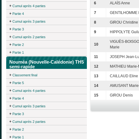
6
ALAÏS Anne
Cumul après 4 parties
7
GENTILHOMME M
Partie 4
Cumul après 3 parties
8
GIROU Christine
Partie 3
9
HIPPOLYTE Guil
Cumul après 2 parties
VIGUÈS-BOISGO
10
Partie 2
Marie
Partie 1
11
JOSEPH Jean-L
Nouméa (Nouvelle-Calédonie) TH5
semi-rapide
12
MATHIEU Marie-
Classement final
13
CAILLAUD Eline
Partie 5
14
AMUSANT Marie
Cumul après 4 parties
15
GIROU Denis
Partie 4
Cumul après 3 parties
Partie 3
Cumul après 2 parties
Partie 2
Partie 1