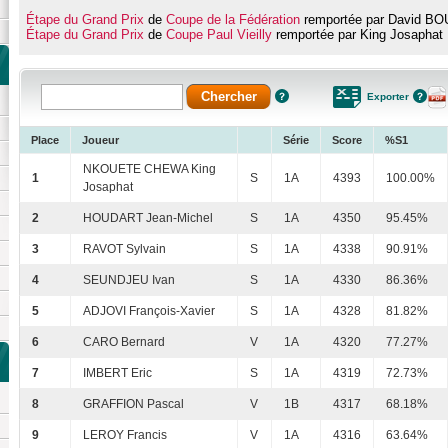
Étape du Grand Prix
de
Coupe de la Fédération
remportée par David BO
Étape du Grand Prix
de
Coupe Paul Vieilly
remportée par King Josap
Exporter
Place
Joueur
Série
Score
%S1
NKOUETE CHEWA King
1
S
1A
4393
100.00%
Josaphat
2
HOUDART Jean-Michel
S
1A
4350
95.45%
3
RAVOT Sylvain
S
1A
4338
90.91%
4
SEUNDJEU Ivan
S
1A
4330
86.36%
5
ADJOVI François-Xavier
S
1A
4328
81.82%
6
CARO Bernard
V
1A
4320
77.27%
7
IMBERT Eric
S
1A
4319
72.73%
8
GRAFFION Pascal
V
1B
4317
68.18%
9
LEROY Francis
V
1A
4316
63.64%