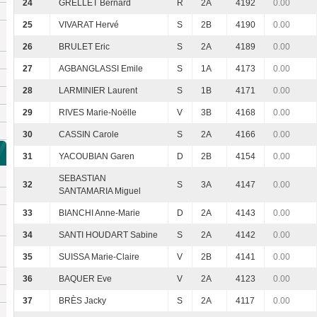
24
GRELLET Bernard
R
2A
4192
0.00
25
VIVARAT Hervé
S
2B
4190
0.00
26
BRULET Eric
S
2A
4189
0.00
27
AGBANGLASSI Emile
S
1A
4173
0.00
28
LARMINIER Laurent
S
1B
4171
0.00
29
RIVES Marie-Noëlle
V
3B
4168
0.00
30
CASSIN Carole
S
2A
4166
0.00
31
YACOUBIAN Garen
D
2B
4154
0.00
SEBASTIAN
32
S
3A
4147
0.00
SANTAMARIA Miguel
33
BIANCHI Anne-Marie
D
2A
4143
0.00
34
SANTI HOUDART Sabine
S
2A
4142
0.00
35
SUISSA Marie-Claire
V
2B
4141
0.00
36
BAQUER Eve
V
2A
4123
0.00
37
BRÈS Jacky
S
2A
4117
0.00