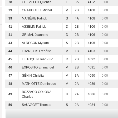
38
CHEVOLOT Quentin
E
3A
4112
0.00
39
GRATIOULET Michel
V
2B
4108
0.00
39
MANIÈRE Patrick
S
4A
4108
0.00
41
ASSELIN Patrick
D
2B
4106
0.00
41
GRIMAL Jeannine
D
2B
4106
0.00
43
ALDEGON Myriam
S
2B
4105
0.00
44
FRANÇOIS Frédéric
V
1B
4103
0.00
45
LE TOQUIN Jean-Luc
D
2B
4092
0.00
46
EXPOSITO Emmanuel
V
2B
4091
0.00
47
GÉHIN Christian
V
3A
4090
0.00
48
MATHIOTTE Dominique
V
2A
4089
0.00
BOZZACO-COLONA
49
R
2A
4086
0.00
Charles
50
SAUVAGET Thomas
S
2A
4084
0.00