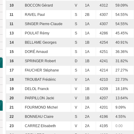
10
BOCCON Gérard
V
1A
4312
59.09%
11
RAVEL Paul
S
2B
4307
54.55%
11
SINGER Pierre-Claude
S
1A
4307
54.55%
13
POULAT Rémy
S
1A
4286
45.45%
14
BELLAME Georges
S
1B
4254
40.91%
15
DORÉ Arnaud
S
1A
4251
36.36%
16
SPRINGER Robert
D
1B
4241
31.82%
17
FAUCHER Stéphane
S
1A
4214
27.27%
18
TROUBAT Frédéric
V
1A
4210
22.73%
19
DELOL Franck
V
1B
4209
18.18%
20
PARPILLON Jacki
V
1B
4207
13.64%
21
FOURMOND Michel
V
2A
4201
9.09%
22
BONNEAU Claire
S
2A
4196
4.55%
23
CARREZ Elisabeth
V
2A
4195
0.00