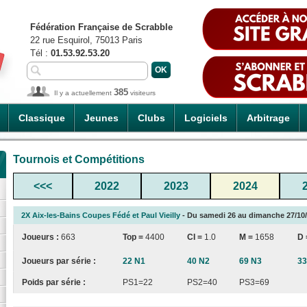
Fédération Française de Scrabble
22 rue Esquirol, 75013 Paris
Tél :
01.53.92.53.20
385
Il y a actuellement
visiteurs
Classique
Jeunes
Clubs
Logiciels
Arbitrage
Tournois et Compétitions
<<<
2022
2023
2024
2X Aix-les-Bains Coupes Fédé et Paul Vieilly
- Du samedi 26 au dimanche 27/10/2
Joueurs :
663
Top =
4400
CI
=
1.0
M =
1658
D
Joueurs par série :
22 N1
40 N2
69 N3
33
Poids par série :
PS1=22
PS2=40
PS3=69