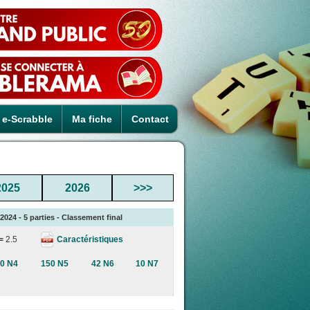
e-Scrabble
Ma fiche
Contact
2025
2026
>>>
024 - 5 parties - Classement final
Caractéristiques
 =
2.5
0 N4
150 N5
42 N6
10 N7