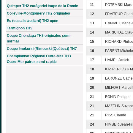
11
POTEMSKI Marc
Quimper TH2 catégoriel étape de la Ronde
Colleville-Montgomery TH2 originales
12
FRAITEUR Charl
Eu (eu salle audiard) TH2 open
13
CANIVEZ Marie-F
Termignon TH5
14
MARICHAL Clau
Coupe Onondaga TH3 originales semi-
normal
15
RICHARD Philip
Coupe Imokursi (Rimouski (Québec)) TH7
16
PARENT Michèle
Championnat Régional Outre-Mer TH3
17
HAMEL Janick
Outre-Mer paires semi-rapide
18
KASPERCZYK Ma
19
LARONZE Cather
20
MILFORT Marcel
21
BONIN Philippe
21
MAZELIN Suzan
21
RISS Claude
24
HIMBER Jean-Fr