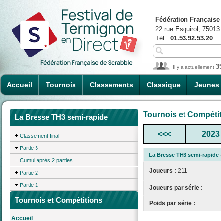
Fédération Française
22 rue Esquirol, 75013
Tél :
01.53.92.53.20
3
Il y a actuellement
Accueil
Tournois
Classements
Classique
Jeunes
Tournois et Compéti
La Bresse TH3 semi-rapide
<<<
2023
Classement final
Partie 3
La Bresse TH3 semi-rapide
Cumul après 2 parties
Joueurs :
211
Partie 2
Partie 1
Joueurs par série :
Tournois et Compétitions
Poids par série :
Accueil