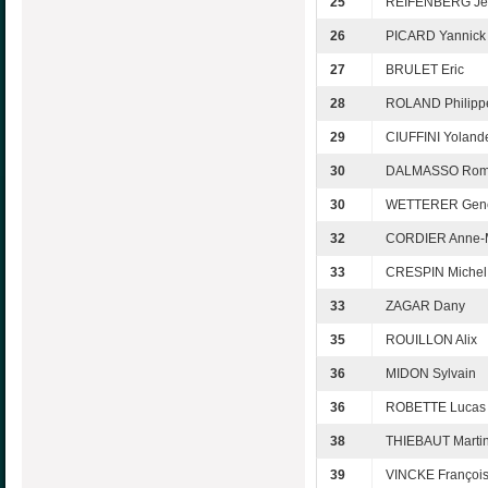
25
REIFENBERG Je
26
PICARD Yannick
27
BRULET Eric
28
ROLAND Philipp
29
CIUFFINI Yoland
30
DALMASSO Rom
30
WETTERER Gene
32
CORDIER Anne-
33
CRESPIN Michel
33
ZAGAR Dany
35
ROUILLON Alix
36
MIDON Sylvain
36
ROBETTE Lucas
38
THIEBAUT Marti
39
VINCKE Françoi