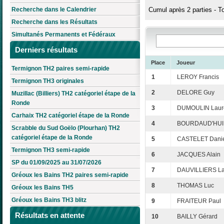
Recherche dans le Calendrier
Cumul après 2 parties - T
Recherche dans les Résultats
Simultanés Permanents et Fédéraux
Derniers résultats
Place
Joueur
Termignon TH2 paires semi-rapide
1
LEROY Francis
Termignon TH3 originales
2
DELORE Guy
Muzillac (Billiers) TH2 catégoriel étape de la
Ronde
3
DUMOULIN Laur
Carhaix TH2 catégoriel étape de la Ronde
4
BOURDAUD'HUI 
Scrabble du Sud Goëlo (Plourhan) TH2
catégoriel étape de la Ronde
5
CASTELET Dani
Termignon TH3 semi-rapide
6
JACQUES Alain
SP du 01/09/2025 au 31/07/2026
7
DAUVILLIERS La
Gréoux les Bains TH2 paires semi-rapide
8
THOMAS Luc
Gréoux les Bains TH5
Gréoux les Bains TH3 blitz
9
FRAITEUR Paul
Résultats en attente
10
BAILLY Gérard