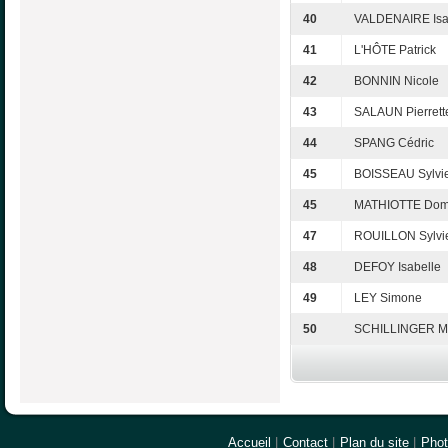
40
VALDENAIRE Isa
41
L'HÔTE Patrick
42
BONNIN Nicole
43
SALAUN Pierrett
44
SPANG Cédric
45
BOISSEAU Sylvi
45
MATHIOTTE Dom
47
ROUILLON Sylvi
48
DEFOY Isabelle
49
LEY Simone
50
SCHILLINGER M
Accueil
|
Contact
|
Plan du site
|
Pho