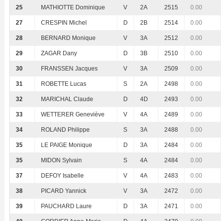
25
MATHIOTTE Dominique
V
2A
2515
0.00
27
CRESPIN Michel
D
2B
2514
0.00
28
BERNARD Monique
V
3A
2512
0.00
29
ZAGAR Dany
D
3B
2510
0.00
30
FRANSSEN Jacques
V
3A
2509
0.00
31
ROBETTE Lucas
S
2A
2498
0.00
32
MARICHAL Claude
D
4D
2493
0.00
33
WETTERER Geneviève
V
4A
2489
0.00
34
ROLAND Philippe
S
3A
2488
0.00
35
LE PAIGE Monique
D
3A
2484
0.00
35
MIDON Sylvain
S
4A
2484
0.00
37
DEFOY Isabelle
V
4A
2483
0.00
38
PICARD Yannick
V
3A
2472
0.00
39
PAUCHARD Laure
D
3A
2471
0.00