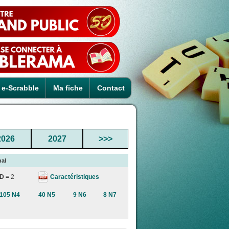
e-Scrabble
Ma fiche
Contact
2026
2027
>>>
nal
Caractéristiques
D =
2
105 N4
40 N5
9 N6
8 N7