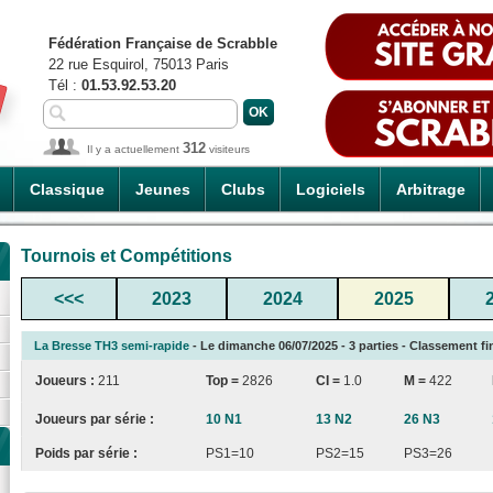
Fédération Française de Scrabble
22 rue Esquirol, 75013 Paris
Tél :
01.53.92.53.20
312
Il y a actuellement
visiteurs
Classique
Jeunes
Clubs
Logiciels
Arbitrage
Tournois et Compétitions
<<<
2023
2024
2025
La Bresse TH3 semi-rapide
- Le dimanche 06/07/2025 - 3 parties - Classement fi
Joueurs :
211
Top =
2826
CI
=
1.0
M =
422
Joueurs par série :
10 N1
13 N2
26 N3
Poids par série :
PS1=10
PS2=15
PS3=26