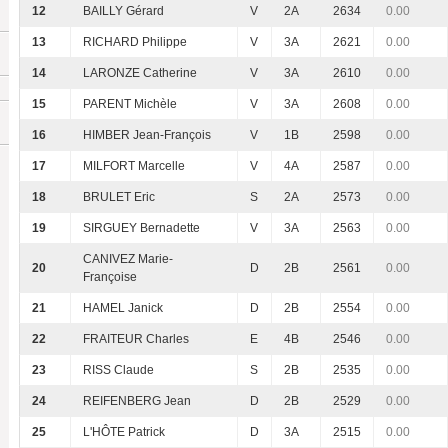
12
BAILLY Gérard
V
2A
2634
0.00
13
RICHARD Philippe
V
3A
2621
0.00
14
LARONZE Catherine
V
3A
2610
0.00
15
PARENT Michèle
V
3A
2608
0.00
16
HIMBER Jean-François
V
1B
2598
0.00
17
MILFORT Marcelle
V
4A
2587
0.00
18
BRULET Eric
S
2A
2573
0.00
19
SIRGUEY Bernadette
V
3A
2563
0.00
CANIVEZ Marie-
20
D
2B
2561
0.00
Françoise
21
HAMEL Janick
D
2B
2554
0.00
22
FRAITEUR Charles
E
4B
2546
0.00
23
RISS Claude
S
2B
2535
0.00
24
REIFENBERG Jean
D
2B
2529
0.00
25
L'HÔTE Patrick
D
3A
2515
0.00