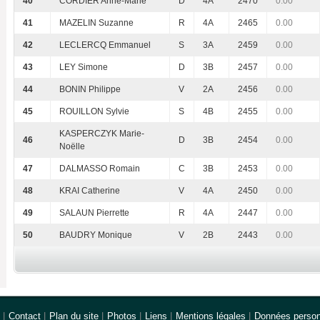
40
CORDIER Anne-Marie
D
4A
2470
0.00
41
MAZELIN Suzanne
R
4A
2465
0.00
42
LECLERCQ Emmanuel
S
3A
2459
0.00
43
LEY Simone
D
3B
2457
0.00
44
BONIN Philippe
V
2A
2456
0.00
45
ROUILLON Sylvie
S
4B
2455
0.00
KASPERCZYK Marie-
46
D
3B
2454
0.00
Noëlle
47
DALMASSO Romain
C
3B
2453
0.00
48
KRAI Catherine
V
4A
2450
0.00
49
SALAUN Pierrette
R
4A
2447
0.00
50
BAUDRY Monique
V
2B
2443
0.00
|
Contact
|
Plan du site
|
Photos
|
Liens
|
Mentions légales
|
Données person