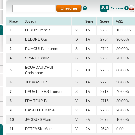
Exporter
Place
Joueur
Série
Score
%S1
1
LEROY Francis
V
1A
2759
100.00%
2
DELORE Guy
D
1A
2754
90.00%
3
DUMOULIN Laurent
S
1A
2743
80.00%
4
SPANG Cédric
S
1A
2739
70.00%
BOURDAUD'HUI
5
S
1B
2735
60.00%
Christophe
6
THOMAS Luc
S
1A
2723
50.00%
7
DAUVILLIERS Laurent
S
1A
2718
40.00%
8
FRAITEUR Paul
V
1A
2715
30.00%
9
CASTELET Daniel
V
1A
2706
20.00%
10
JACQUES Alain
V
2A
2675
10.00%
11
POTEMSKI Marc
V
2A
2640
0.00