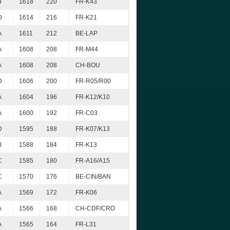
B
1618
220
FR-K43
D
1614
216
FR-K21
A
1611
212
BE-LAP
A
1608
208
FR-M44
A
1608
208
CH-BOU
D
1606
200
FR-R05/R00
A
1604
196
FR-K12/K10
A
1600
192
FR-C03
D
1595
188
FR-K07/K13
B
1588
184
FR-K13
C
1585
180
FR-A16/A15
C
1570
176
BE-CIN/BAN
A
1569
172
FR-K06
A
1566
168
CH-CDF/CRO
A
1565
164
FR-L31