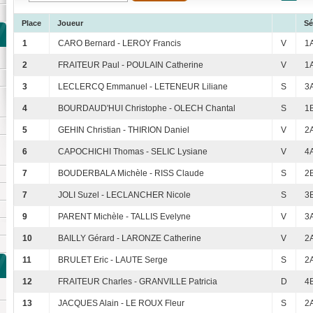
Place
Joueur
Sé
1
CARO Bernard - LEROY Francis
V
1
2
FRAITEUR Paul - POULAIN Catherine
V
1
3
LECLERCQ Emmanuel - LETENEUR Liliane
S
3
4
BOURDAUD'HUI Christophe - OLECH Chantal
S
1
5
GEHIN Christian - THIRION Daniel
V
2
6
CAPOCHICHI Thomas - SELIC Lysiane
V
4
7
BOUDERBALA Michèle - RISS Claude
S
2
7
JOLI Suzel - LECLANCHER Nicole
S
3
9
PARENT Michèle - TALLIS Evelyne
V
3
10
BAILLY Gérard - LARONZE Catherine
V
2
11
BRULET Eric - LAUTE Serge
S
2
12
FRAITEUR Charles - GRANVILLE Patricia
D
4
13
JACQUES Alain - LE ROUX Fleur
S
2