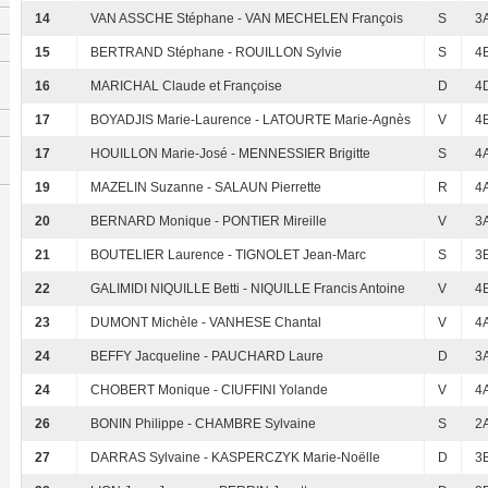
14
VAN ASSCHE Stéphane - VAN MECHELEN François
S
3
15
BERTRAND Stéphane - ROUILLON Sylvie
S
4
16
MARICHAL Claude et Françoise
D
4
17
BOYADJIS Marie-Laurence - LATOURTE Marie-Agnès
V
4
17
HOUILLON Marie-José - MENNESSIER Brigitte
S
4
19
MAZELIN Suzanne - SALAUN Pierrette
R
4
20
BERNARD Monique - PONTIER Mireille
V
3
21
BOUTELIER Laurence - TIGNOLET Jean-Marc
S
3
22
GALIMIDI NIQUILLE Betti - NIQUILLE Francis Antoine
V
4
23
DUMONT Michèle - VANHESE Chantal
V
4
24
BEFFY Jacqueline - PAUCHARD Laure
D
3
24
CHOBERT Monique - CIUFFINI Yolande
V
4
26
BONIN Philippe - CHAMBRE Sylvaine
S
2
27
DARRAS Sylvaine - KASPERCZYK Marie-Noëlle
D
3