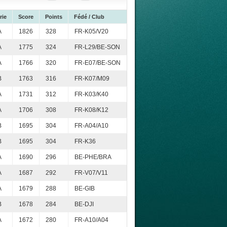
rie
Score
Points
Fédé / Club
A
1826
328
FR-K05/V20
A
1775
324
FR-L29/BE-SON
A
1766
320
FR-E07/BE-SON
B
1763
316
FR-K07/M09
A
1731
312
FR-K03/K40
A
1706
308
FR-K08/K12
B
1695
304
FR-A04/A10
B
1695
304
FR-K36
A
1690
296
BE-PHE/BRA
A
1687
292
FR-V07/V11
A
1679
288
BE-GIB
B
1678
284
BE-DJI
A
1672
280
FR-A10/A04