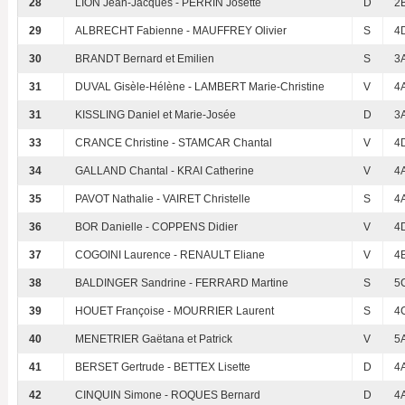
28
LION Jean-Jacques - PERRIN Josette
D
2
29
ALBRECHT Fabienne - MAUFFREY Olivier
S
4
30
BRANDT Bernard et Emilien
S
3
31
DUVAL Gisèle-Hélène - LAMBERT Marie-Christine
V
4
31
KISSLING Daniel et Marie-Josée
D
3
33
CRANCE Christine - STAMCAR Chantal
V
4
34
GALLAND Chantal - KRAI Catherine
V
4
35
PAVOT Nathalie - VAIRET Christelle
S
4
36
BOR Danielle - COPPENS Didier
V
4
37
COGOINI Laurence - RENAULT Eliane
V
4
38
BALDINGER Sandrine - FERRARD Martine
S
5
39
HOUET Françoise - MOURRIER Laurent
S
4
40
MENETRIER Gaëtana et Patrick
V
5
41
BERSET Gertrude - BETTEX Lisette
D
4
42
CINQUIN Simone - ROQUES Bernard
D
4