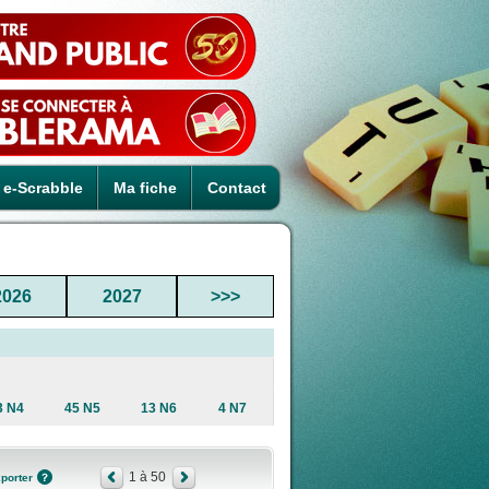
e-Scrabble
Ma fiche
Contact
2026
2027
>>>
3 N4
45 N5
13 N6
4 N7
1 à 50
porter