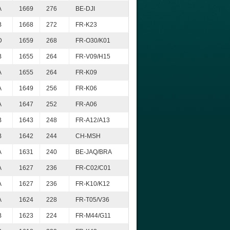
A
1669
276
BE-DJI
B
1668
272
FR-K23
D
1659
268
FR-O30/K01
B
1655
264
FR-V09/H15
A
1655
264
FR-K09
A
1649
256
FR-K06
A
1647
252
FR-A06
B
1643
248
FR-A12/A13
B
1642
244
CH-MSH
A
1631
240
BE-JAQ/BRA
A
1627
236
FR-C02/C01
A
1627
236
FR-K10/K12
A
1624
228
FR-T05/V36
B
1623
224
FR-M44/G11