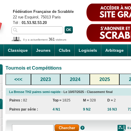
Fédération Française de Scrabble
22 rue Esquirol, 75013 Paris
Tél :
01.53.92.53.20
361
Il y a actuellement
visiteurs
Classique
Jeunes
Clubs
Logiciels
Arbitrage
Tournois et Compétitions
<<<
2023
2024
2025
La Bresse TH2 paires semi-rapide
- Le 10/07/2025 - Classement final
Paires :
82
Top =
1825
M =
328
D =
2
Paires par série :
4 N1
9 N2
16 N3
7
Ex