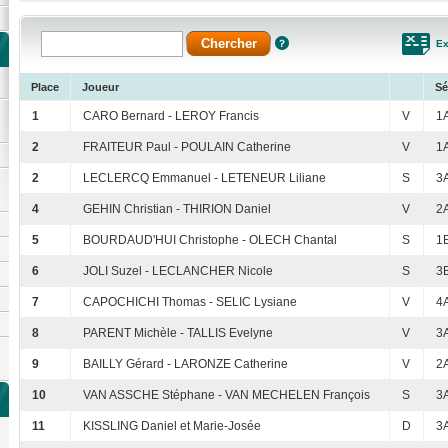
Ex
Place
Joueur
Sé
1
CARO Bernard - LEROY Francis
V
1
2
FRAITEUR Paul - POULAIN Catherine
V
1
2
LECLERCQ Emmanuel - LETENEUR Liliane
S
3
4
GEHIN Christian - THIRION Daniel
V
2
5
BOURDAUD'HUI Christophe - OLECH Chantal
S
1
6
JOLI Suzel - LECLANCHER Nicole
S
3
7
CAPOCHICHI Thomas - SELIC Lysiane
V
4
8
PARENT Michèle - TALLIS Evelyne
V
3
9
BAILLY Gérard - LARONZE Catherine
V
2
10
VAN ASSCHE Stéphane - VAN MECHELEN François
S
3
11
KISSLING Daniel et Marie-Josée
D
3