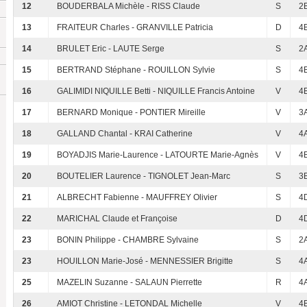
12
BOUDERBALA Michèle - RISS Claude
S
2
13
FRAITEUR Charles - GRANVILLE Patricia
D
4
14
BRULET Eric - LAUTE Serge
S
2
15
BERTRAND Stéphane - ROUILLON Sylvie
S
4
16
GALIMIDI NIQUILLE Betti - NIQUILLE Francis Antoine
V
4
17
BERNARD Monique - PONTIER Mireille
V
3
18
GALLAND Chantal - KRAI Catherine
V
4
19
BOYADJIS Marie-Laurence - LATOURTE Marie-Agnès
V
4
20
BOUTELIER Laurence - TIGNOLET Jean-Marc
S
3
21
ALBRECHT Fabienne - MAUFFREY Olivier
S
4
22
MARICHAL Claude et Françoise
D
4
23
BONIN Philippe - CHAMBRE Sylvaine
S
2
23
HOUILLON Marie-José - MENNESSIER Brigitte
S
4
25
MAZELIN Suzanne - SALAUN Pierrette
R
4
26
AMIOT Christine - LETONDAL Michelle
V
4