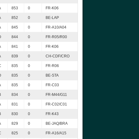
A
853
0
FR-K06
A
852
0
BE-LAP
A
845
0
FR-A10/A04
D
844
0
FR-R05/R00
A
841
0
FR-K06
A
839
0
CH-CDF/CRO
C
835
0
FR-R06
D
835
0
BE-STA
A
835
0
FR-C03
B
834
0
FR-M44/G11
A
831
0
FR-C02/C01
B
830
0
FR-K43
A
829
0
BE-JAQ/BRA
C
825
0
FR-A16/A15