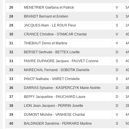
26
MENETRIER Gaëtana et Patrick
V
5
28
BRANDT Bernard et Emilien
S
3
29
JACQUES Alain - LE ROUX Fleur
S
2
30
CRANCE Christine - STAMCAR Chantal
V
4
31
THIEBAUT Denis et Martine
V
4
32
BERSET Gertrude - BETTEX Lisette
D
4
33
FAIVRE DUPAIGRE Jacques - FAUVET Corinne
S
4
33
MARECHAL Fernand - SOBOTIK Danielle
D
4
33
PAVOT Nathalie - VAIRET Christelle
S
4
36
DARRAS Sylvaine - KASPERCZYK Marie-Noëlle
D
3
37
BEFFY Jacqueline - PAUCHARD Laure
D
3
38
LION Jean-Jacques - PERRIN Josette
D
2
39
DUMONT Michèle - VANHESE Chantal
V
4
40
BALDINGER Sandrine - FERRARD Martine
S
5