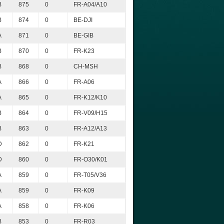
B
875
0
FR-A04/A10
B
874
0
BE-DJI
A
871
0
BE-GIB
B
870
0
FR-K23
B
868
0
CH-MSH
A
866
0
FR-A06
A
865
0
FR-K12/K10
B
864
0
FR-V09/H15
B
863
0
FR-A12/A13
D
862
0
FR-K21
D
860
0
FR-O30/K01
A
859
0
FR-T05/V36
A
859
0
FR-K09
A
858
0
FR-K06
B
853
0
FR-R03