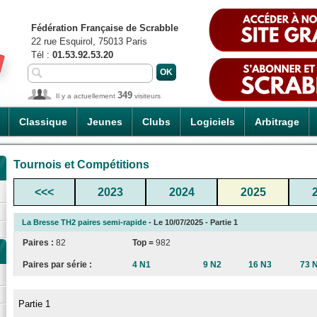
Fédération Française de Scrabble
22 rue Esquirol, 75013 Paris
Tél :
01.53.92.53.20
349
Il y a actuellement
visiteurs
Classique
Jeunes
Clubs
Logiciels
Arbitrage
Tournois et Compétitions
<<<
2023
2024
2025
La Bresse TH2 paires semi-rapide
- Le 10/07/2025 - Partie 1
Paires :
82
Top =
982
Paires par série :
4 N1
9 N2
16 N3
73 
Partie 1