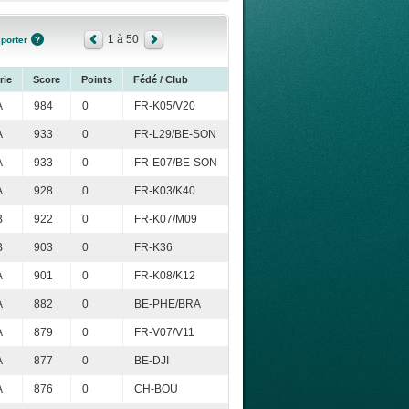
1 à 50
porter
rie
Score
Points
Fédé / Club
A
984
0
FR-K05/V20
A
933
0
FR-L29/BE-SON
A
933
0
FR-E07/BE-SON
A
928
0
FR-K03/K40
B
922
0
FR-K07/M09
B
903
0
FR-K36
A
901
0
FR-K08/K12
A
882
0
BE-PHE/BRA
A
879
0
FR-V07/V11
A
877
0
BE-DJI
A
876
0
CH-BOU