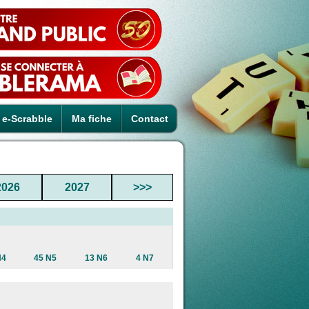
e-Scrabble
Ma fiche
Contact
2026
2027
>>>
N4
45 N5
13 N6
4 N7