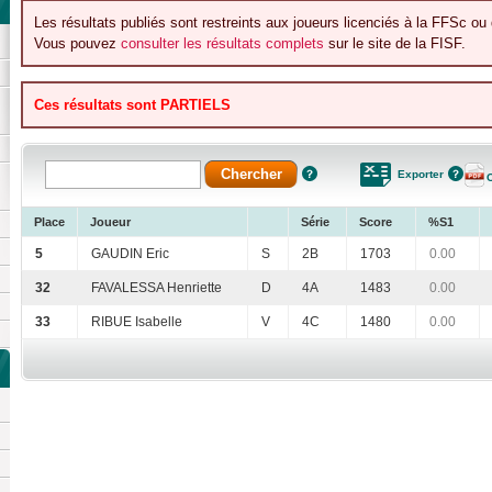
Les résultats publiés sont restreints aux joueurs licenciés à la FFSc ou 
Vous pouvez
consulter les résultats complets
sur le site de la FISF.
Ces résultats sont PARTIELS
Exporter
Place
Joueur
Série
Score
%S1
5
GAUDIN Eric
S
2B
1703
0.00
32
FAVALESSA Henriette
D
4A
1483
0.00
33
RIBUE Isabelle
V
4C
1480
0.00