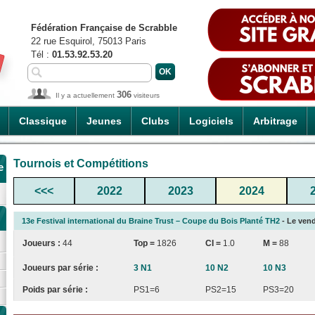
Fédération Française de Scrabble
22 rue Esquirol, 75013 Paris
Tél :
01.53.92.53.20
306
Il y a actuellement
visiteurs
Classique
Jeunes
Clubs
Logiciels
Arbitrage
Tournois et Compétitions
e
<<<
2022
2023
2024
13e Festival international du Braine Trust – Coupe du Bois Planté TH2
- Le vend
Joueurs :
44
Top =
1826
CI
=
1.0
M =
88
Joueurs par série :
3 N1
10 N2
10 N3
Poids par série :
PS1=6
PS2=15
PS3=20