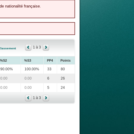
de nationalité française.
1 à 3
Classement
%S2
%S3
PP4
Points
90.00%
100.00%
33
80
0.00
0.00
6
26
0.00
0.00
5
24
1 à 3