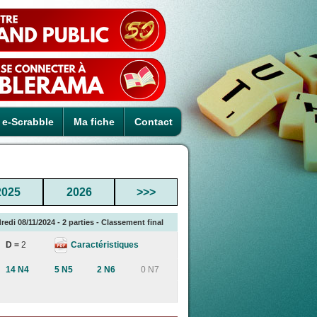
e-Scrabble
Ma fiche
Contact
2025
2026
>>>
redi 08/11/2024 - 2 parties - Classement final
Caractéristiques
D =
2
14 N4
5 N5
2 N6
0 N7