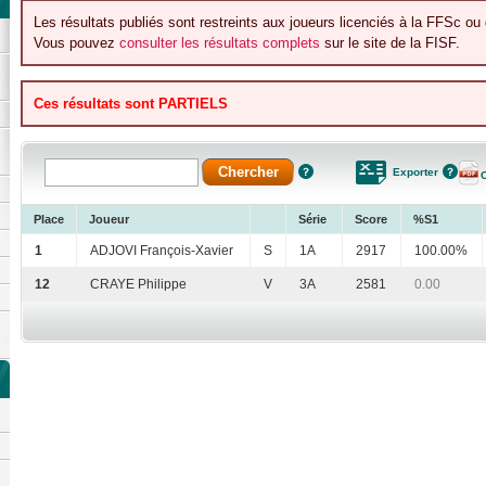
Les résultats publiés sont restreints aux joueurs licenciés à la FFSc ou 
Vous pouvez
consulter les résultats complets
sur le site de la FISF.
Ces résultats sont PARTIELS
Exporter
Place
Joueur
Série
Score
%S1
1
ADJOVI François-Xavier
S
1A
2917
100.00%
12
CRAYE Philippe
V
3A
2581
0.00