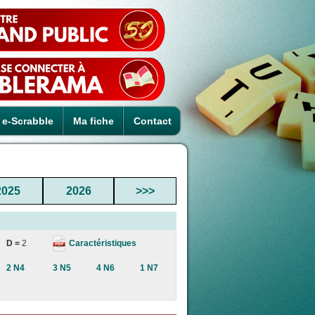
e-Scrabble
Ma fiche
Contact
2025
2026
>>>
Caractéristiques
D =
2
2 N4
3 N5
4 N6
1 N7