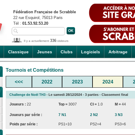
Fédération Française de Scrabble
22 rue Esquirol, 75013 Paris
Tél :
01.53.92.53.20
336
Il y a actuellement
visiteurs
Classique
Jeunes
Clubs
Logiciels
Arbitrage
Tournois et Compétitions
<<<
2022
2023
2024
Challenge de Noël TH3
- Le samedi 28/12/2024 - 3 parties - Classement final
Joueurs :
22
Top =
3007
CI
=
1.0
M =
44
Joueurs par série :
7 N1
2 N2
3 N3
Poids par série :
PS1=10
PS2=4
PS3=6