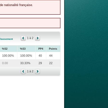
de nationalité française.
1 à 2
Classement
%S2
%S3
PP4
Points
100.00%
100.00%
40
44
0.00
33.33%
29
22
1 à 2