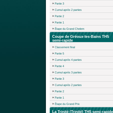
Partie 3
Cumul après 2 parties
Partie 2
Partie 1
Étape du Grand Chelem
Coupe de Gréoux-les-Bains TH5
semi-rapide
Classement final
Partie 5
Cumul après 4 parties
Partie 4
Cumul après 3 parties
Partie 3
Cumul après 2 parties
Partie 2
Partie 1
Étape du Grand Prix
La Trinité (Trinité) TH5 semi-rapide