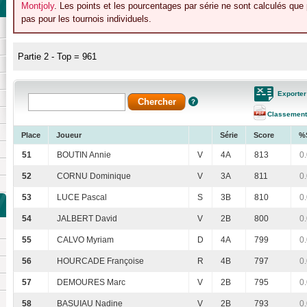
Montjoly
. Les points et les pourcentages par série ne sont calculés que
pas pour les tournois individuels.
Partie 2 - Top = 961
Exporter
Classement
Place
Joueur
Série
Score
%
51
BOUTIN Annie
V
4A
813
0
52
CORNU Dominique
V
3A
811
0
53
LUCE Pascal
S
3B
810
0
54
JALBERT David
V
2B
800
0
55
CALVO Myriam
D
4A
799
0
56
HOURCADE Françoise
R
4B
797
0
57
DEMOURES Marc
V
2B
795
0
58
BASUIAU Nadine
V
2B
793
0