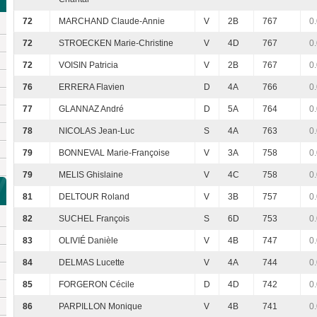
72
MARCHAND Claude-Annie
V
2B
767
0
72
STROECKEN Marie-Christine
V
4D
767
0
72
VOISIN Patricia
V
2B
767
0
76
ERRERA Flavien
D
4A
766
0
77
GLANNAZ André
D
5A
764
0
78
NICOLAS Jean-Luc
S
4A
763
0
79
BONNEVAL Marie-Françoise
V
3A
758
0
79
MELIS Ghislaine
V
4C
758
0
81
DELTOUR Roland
V
3B
757
0
82
SUCHEL François
S
6D
753
0
83
OLIVIÉ Danièle
V
4B
747
0
84
DELMAS Lucette
V
4A
744
0
85
FORGERON Cécile
D
4D
742
0
86
PARPILLON Monique
V
4B
741
0