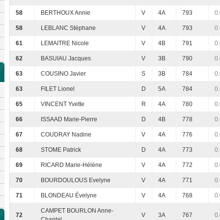
58
BERTHOUX Annie
V
4A
793
0
58
LEBLANC Stéphane
V
4A
793
0
61
LEMAITRE Nicole
V
4B
791
0
62
BASUIAU Jacques
V
3B
790
0
63
COUSINO Javier
S
3B
784
0
63
FILET Lionel
D
5A
784
0
65
VINCENT Yvette
R
4A
780
0
66
ISSAAD Marie-Pierre
D
4B
778
0
67
COUDRAY Nadine
V
4A
776
0
68
STOME Patrick
D
4A
773
0
69
RICARD Marie-Hélène
V
4A
772
0
70
BOURDOULOUS Evelyne
V
4A
771
0
71
BLONDEAU Évelyne
V
4A
768
0
CAMPET BOURLON Anne-
72
V
3A
767
0
Chantal