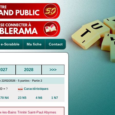
e-Scrabble
Ma fiche
Contact
2027
2028
>>>
2/02/2026 - 5 parties - Partie 2
Caractéristiques
D =
?
70 N4
23 N5
4 N6
1 N7
les-Bains Trinité Saint-Paul Abymes