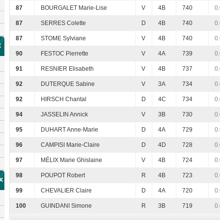
87
BOURGALET Marie-Lise
V
4B
740
0
87
SERRES Colette
D
4B
740
0
87
STOME Sylviane
V
4B
740
0
x
90
FESTOC Pierrette
V
4A
739
0
91
RESNIER Elisabeth
V
4B
737
0
92
DUTERQUE Sabine
V
3A
734
0
92
HIRSCH Chantal
D
4C
734
0
94
JASSELIN Annick
V
3B
730
0
95
DUHART Anne-Marie
D
4A
729
0
96
CAMPISI Marie-Claire
D
4D
728
0
97
MÉLIX Marie Ghislaine
V
4B
724
0
98
POUPOT Robert
R
4B
723
0
x
99
CHEVALIER Claire
D
4A
720
0
100
GUINDANI Simone
R
3B
719
0