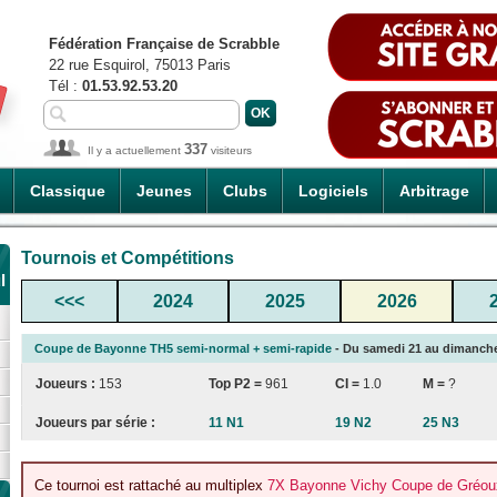
Fédération Française de Scrabble
22 rue Esquirol, 75013 Paris
Tél :
01.53.92.53.20
337
Il y a actuellement
visiteurs
Classique
Jeunes
Clubs
Logiciels
Arbitrage
Tournois et Compétitions
l
<<<
2024
2025
2026
Coupe de Bayonne TH5 semi-normal + semi-rapide
- Du samedi 21 au dimanche 2
Joueurs :
153
Top P2 =
961
CI
=
1.0
M =
?
Joueurs par série :
11 N1
19 N2
25 N3
Ce tournoi est rattaché au multiplex
7X Bayonne Vichy Coupe de Gréoux-