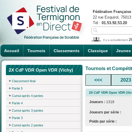
Fédération Française
22 rue Esquirol, 75013
Tél :
01.53.92.53.20
2
Il y a actuellement
Accueil
Tournois
Classements
Classique
Jeunes
Tournois et Compéti
2X CdF VDR Open VDR (Vichy)
<<<
2023
Classement final
Partie 5
2X CdF VDR Open VDR (Vic
Cumul après 4 parties
Joueurs :
1318
Partie 4
Cumul après 3 parties
Joueurs par série :
Partie 3
Poids par série :
Cumul après 2 parties