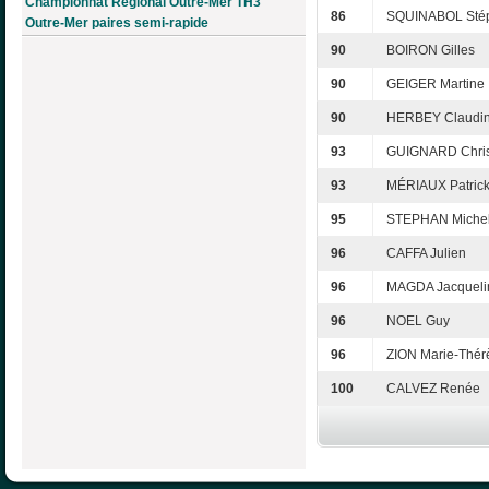
Championnat Régional Outre-Mer TH3
86
SQUINABOL Sté
Outre-Mer paires semi-rapide
90
BOIRON Gilles
90
GEIGER Martine
90
HERBEY Claudi
93
GUIGNARD Chri
93
MÉRIAUX Patric
95
STEPHAN Miche
96
CAFFA Julien
96
MAGDA Jacqueli
96
NOEL Guy
96
ZION Marie-Thér
100
CALVEZ Renée