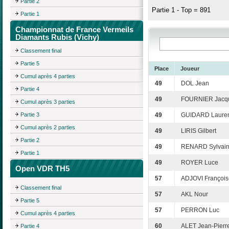
Partie 2
Partie 1 - Top = 891
Partie 1
Championnat de France Vermeils
Diamants Rubis (Vichy)
Classement final
Partie 5
Place
Joueur
Cumul après 4 parties
49
DOL Jean
Partie 4
49
FOURNIER Jacq
Cumul après 3 parties
Partie 3
49
GUIDARD Laure
Cumul après 2 parties
49
LIRIS Gilbert
Partie 2
49
RENARD Sylvai
Partie 1
49
ROYER Luce
Open VDR TH5
57
ADJOVI François
Classement final
57
AKL Nour
Partie 5
57
PERRON Luc
Cumul après 4 parties
60
ALET Jean-Pierr
Partie 4