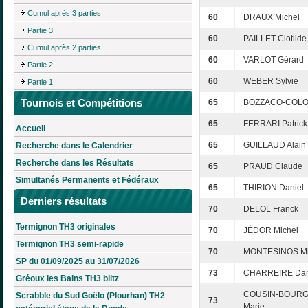
Cumul après 3 parties
60
DRAUX Michel
Partie 3
60
PAILLET Clotilde
Cumul après 2 parties
60
VARLOT Gérard
Partie 2
60
WEBER Sylvie
Partie 1
Tournois et Compétitions
65
BOZZACO-COLON
65
FERRARI Patrick
Accueil
65
GUILLAUD Alain
Recherche dans le Calendrier
Recherche dans les Résultats
65
PRAUD Claude
Simultanés Permanents et Fédéraux
65
THIRION Daniel
Derniers résultats
70
DELOL Franck
Termignon TH3 originales
70
JÉDOR Michel
Termignon TH3 semi-rapide
70
MONTESINOS Mi
SP du 01/09/2025 au 31/07/2026
73
CHARREIRE Dan
Gréoux les Bains TH3 blitz
COUSIN-BOURGA
Scrabble du Sud Goëlo (Plourhan) TH2
73
Marie