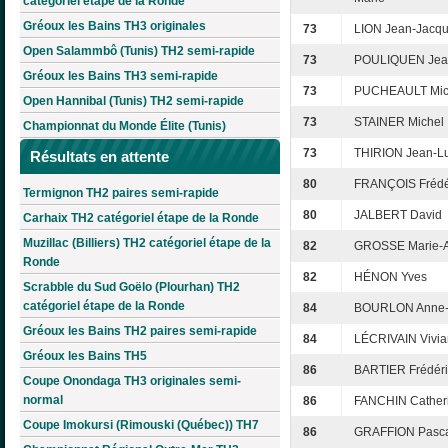
catégoriel étape de la Ronde
Gréoux les Bains TH3 originales
73
LION Jean-Jacq
Open Salammbô (Tunis) TH2 semi-rapide
73
POULIQUEN Jean
Gréoux les Bains TH3 semi-rapide
73
PUCHEAULT Mic
Open Hannibal (Tunis) TH2 semi-rapide
73
STAINER Michel
Championnat du Monde Élite (Tunis)
73
THIRION Jean-L
Résultats en attente
80
FRANÇOIS Frédé
Termignon TH2 paires semi-rapide
80
JALBERT David
Carhaix TH2 catégoriel étape de la Ronde
Muzillac (Billiers) TH2 catégoriel étape de la
82
GROSSE Marie-
Ronde
82
HÉNON Yves
Scrabble du Sud Goëlo (Plourhan) TH2
catégoriel étape de la Ronde
84
BOURLON Anne-
Gréoux les Bains TH2 paires semi-rapide
84
LÉCRIVAIN Vivi
Gréoux les Bains TH5
86
BARTIER Frédéri
Coupe Onondaga TH3 originales semi-
normal
86
FANCHIN Cather
Coupe Imokursi (Rimouski (Québec)) TH7
86
GRAFFION Pasc