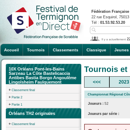
Fédération Française
22 rue Esquirol, 75013
Tél :
01.53.92.53.20
2
Il y a actuellement
Accueil
Tournois
Classements
Classique
Jeunes
Tournois et
10X Orléans Pont-les-Bains
Sarzeau La Côte Bastelicaccia
Antibes Bastia Borgo Angoulême
<<<
2023
Lingolsheim Faulquemont
Classement final
Championnat Régional Côte
Partie 2
Joueurs :
52
Partie 1
Orléans TH2 originales
Joueurs par série :
Classement final