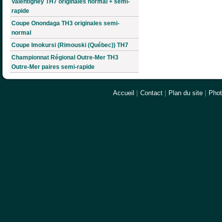
Valentigney TH7 originales normal + semi-
rapide
Coupe Onondaga TH3 originales semi-
normal
Coupe Imokursi (Rimouski (Québec)) TH7
Championnat Régional Outre-Mer TH3
Outre-Mer paires semi-rapide
Accueil
|
Contact
|
Plan du site
|
Pho