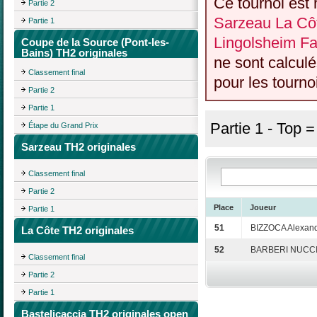
Ce tournoi est 
Partie 2
Sarzeau La Côt
Partie 1
Lingolsheim F
Coupe de la Source (Pont-les-
Bains) TH2 originales
ne sont calcul
Classement final
pour les tourno
Partie 2
Partie 1
Partie 1 - Top 
Étape du Grand Prix
Sarzeau TH2 originales
Classement final
Partie 2
Place
Joueur
Partie 1
51
BIZZOCA Alexan
La Côte TH2 originales
52
BARBERI NUCCI 
Classement final
Partie 2
Partie 1
Bastelicaccia TH2 originales open