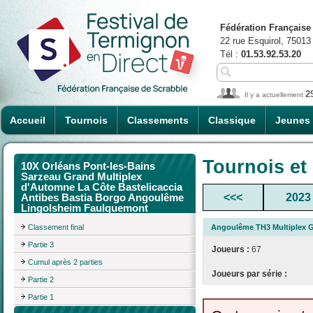
Fédération Française
22 rue Esquirol, 75013
Tél :
01.53.92.53.20
2
Il y a actuellement
Accueil
Tournois
Classements
Classique
Jeunes
Tournois et
10X Orléans Pont-les-Bains
Sarzeau Grand Multiplex
d'Automne La Côte Bastelicaccia
<<<
2023
Antibes Bastia Borgo Angoulême
Lingolsheim Faulquemont
Classement final
Angoulême TH3 Multiplex
Partie 3
Joueurs :
67
Cumul après 2 parties
Joueurs par série :
Partie 2
Partie 1