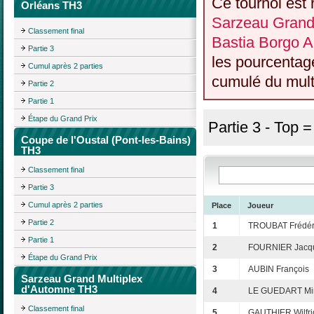
Ce tournoi est 
Orléans TH3
Sarzeau Grand 
Classement final
Bastia Borgo 
Partie 3
les pourcentag
Cumul après 2 parties
cumulé du multi
Partie 2
Partie 1
Étape du Grand Prix
Partie 3 - Top 
Coupe de l'Oustal (Pont-les-Bains)
TH3
Classement final
Partie 3
Cumul après 2 parties
Place
Joueur
Partie 2
1
TROUBAT Frédér
Partie 1
2
FOURNIER Jacq
Étape du Grand Prix
3
AUBIN François
Sarzeau Grand Multiplex
d'Automne TH3
4
LE GUEDART Mir
Classement final
5
GAUTHIER Wilfri