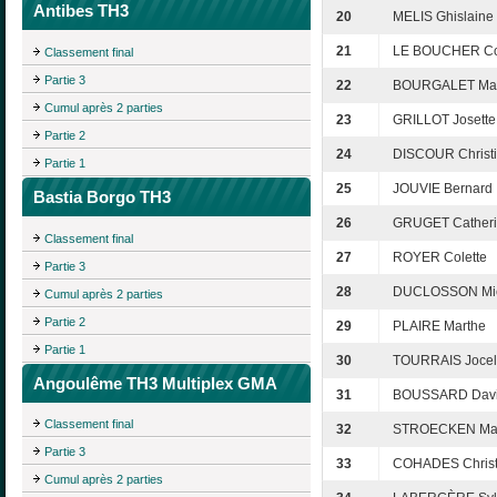
Antibes TH3
20
MELIS Ghislaine
21
LE BOUCHER Co
Classement final
Partie 3
22
BOURGALET Mar
Cumul après 2 parties
23
GRILLOT Josette
Partie 2
24
DISCOUR Christ
Partie 1
25
JOUVIE Bernard
Bastia Borgo TH3
26
GRUGET Cather
Classement final
27
ROYER Colette
Partie 3
28
DUCLOSSON Mi
Cumul après 2 parties
Partie 2
29
PLAIRE Marthe
Partie 1
30
TOURRAIS Jocel
Angoulême TH3 Multiplex GMA
31
BOUSSARD Dav
Classement final
32
STROECKEN Mari
Partie 3
33
COHADES Christ
Cumul après 2 parties