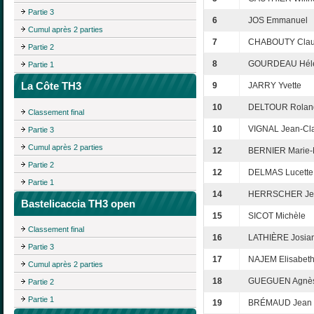
Partie 3
6
JOS Emmanuel
Cumul après 2 parties
7
CHABOUTY Clau
Partie 2
8
GOURDEAU Hél
Partie 1
La Côte TH3
9
JARRY Yvette
10
DELTOUR Rolan
Classement final
10
VIGNAL Jean-Cl
Partie 3
Cumul après 2 parties
12
BERNIER Marie-
Partie 2
12
DELMAS Lucette
Partie 1
14
HERRSCHER Je
Bastelicaccia TH3 open
15
SICOT Michèle
Classement final
16
LATHIÈRE Josia
Partie 3
17
NAJEM Elisabet
Cumul après 2 parties
18
GUEGUEN Agnè
Partie 2
Partie 1
19
BRÉMAUD Jean