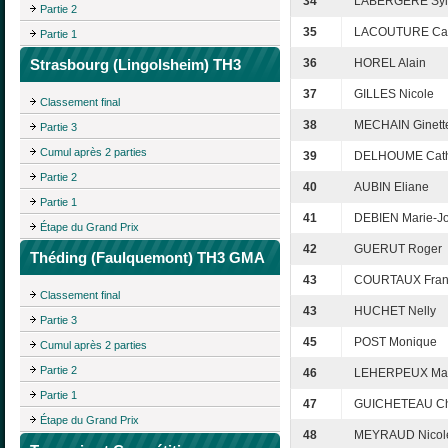
34
LABERGÈRE Syl
Partie 2
35
LACOUTURE Cat
Partie 1
Strasbourg (Lingolsheim) TH3
36
HOREL Alain
37
GILLES Nicole
Classement final
38
MECHAIN Ginett
Partie 3
Cumul après 2 parties
39
DELHOUME Cath
Partie 2
40
AUBIN Eliane
Partie 1
41
DEBIEN Marie-J
Étape du Grand Prix
42
GUERUT Roger
Théding (Faulquemont) TH3 GMA
43
COURTAUX Fran
Classement final
43
HUCHET Nelly
Partie 3
45
POST Monique
Cumul après 2 parties
Partie 2
46
LEHERPEUX Mag
Partie 1
47
GUICHETEAU Ch
Étape du Grand Prix
48
MEYRAUD Nicol