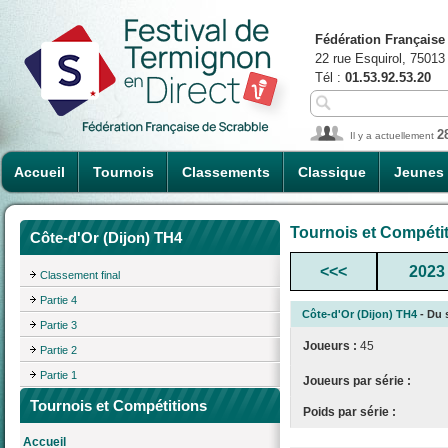
Fédération Française
22 rue Esquirol, 75013
Tél :
01.53.92.53.20
2
Il y a actuellement
Accueil
Tournois
Classements
Classique
Jeunes
Tournois et Compéti
Côte-d'Or (Dijon) TH4
<<<
2023
Classement final
Partie 4
Côte-d'Or (Dijon) TH4
- Du s
Partie 3
Joueurs :
45
Partie 2
Partie 1
Joueurs par série :
Tournois et Compétitions
Poids par série :
Accueil