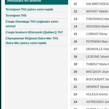
Résultats en attente
11
GALIMIDI NIQUIL
Termignon TH2 paires semi-rapide
12
MATHEY Valérie
Termignon TH5
13
FONTANNAZ Mar
Coupe Onondaga TH3 originales semi-
normal
14
SOUSSEN Marlè
Coupe Imokursi (Rimouski (Québec)) TH7
15
CORNOT Rémy
Championnat Régional Outre-Mer TH3
16
POTEMSKI Marc
Outre-Mer paires semi-rapide
17
GRANVILLE Patri
18
LEJEUNE Séveri
19
THIBOUT Marie-
20
MACQUOY Jean
21
BOUCKAERT Sa
21
HENRIOT Sylvia
23
HULEUX Annick
24
ASTRESSES Jul