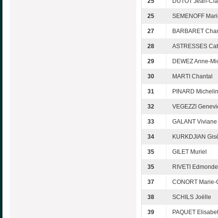
25
DUTOT Jean-Cl
25
SEMENOFF Mari
27
BARBARET Chan
28
ASTRESSES Cat
29
DEWEZ Anne-Mi
30
MARTI Chantal
31
PINARD Micheli
32
VEGEZZI Genevi
33
GALANT Viviane
34
KURKDJIAN Gisè
35
GILET Muriel
35
RIVETI Edmonde
37
CONORT Marie-C
38
SCHILS Joëlle
39
PAQUET Elisabe