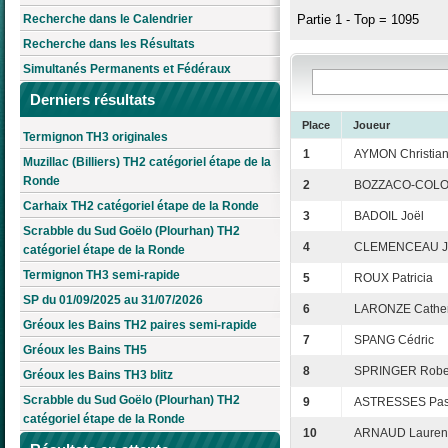
Recherche dans le Calendrier
Partie 1 - Top = 1095
Recherche dans les Résultats
Simultanés Permanents et Fédéraux
Derniers résultats
Place
Joueur
Termignon TH3 originales
1
AYMON Christia
Muzillac (Billiers) TH2 catégoriel étape de la
Ronde
2
BOZZACO-COLON
Carhaix TH2 catégoriel étape de la Ronde
3
BADOIL Joël
Scrabble du Sud Goëlo (Plourhan) TH2
4
CLEMENCEAU Je
catégoriel étape de la Ronde
Termignon TH3 semi-rapide
5
ROUX Patricia
SP du 01/09/2025 au 31/07/2026
6
LARONZE Cather
Gréoux les Bains TH2 paires semi-rapide
7
SPANG Cédric
Gréoux les Bains TH5
8
SPRINGER Robe
Gréoux les Bains TH3 blitz
Scrabble du Sud Goëlo (Plourhan) TH2
9
ASTRESSES Pas
catégoriel étape de la Ronde
10
ARNAUD Lauren