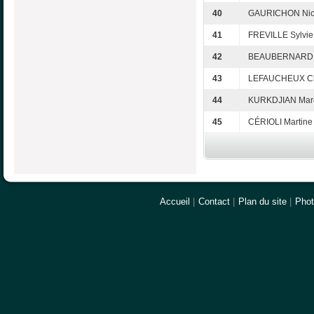
40
GAURICHON Nic
41
FREVILLE Sylvie
42
BEAUBERNARD S
43
LEFAUCHEUX Chr
44
KURKDJIAN Mar
45
CÉRIOLI Martine
Accueil
|
Contact
|
Plan du site
|
Pho