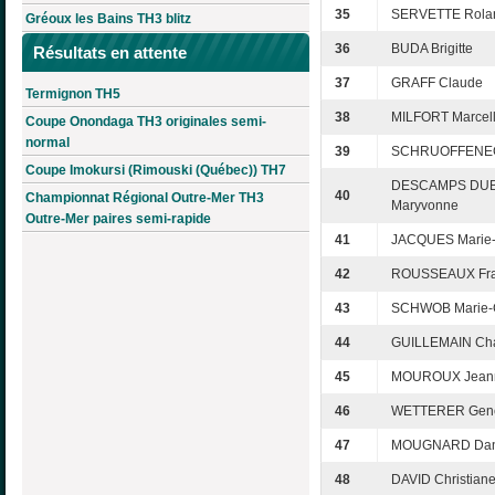
35
SERVETTE Rola
Gréoux les Bains TH3 blitz
36
BUDA Brigitte
Résultats en attente
37
GRAFF Claude
Termignon TH5
38
MILFORT Marcel
Coupe Onondaga TH3 originales semi-
normal
39
SCHRUOFFENEG
Coupe Imokursi (Rimouski (Québec)) TH7
DESCAMPS DUB
40
Championnat Régional Outre-Mer TH3
Maryvonne
Outre-Mer paires semi-rapide
41
JACQUES Marie-
42
ROUSSEAUX Fra
43
SCHWOB Marie-C
44
GUILLEMAIN Cha
45
MOUROUX Jean
46
WETTERER Gene
47
MOUGNARD Dani
48
DAVID Christian