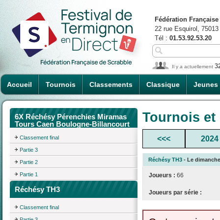
Fédération Française
22 rue Esquirol, 75013
Tél :
01.53.92.53.20
3
Il y a actuellement
Accueil
Tournois
Classements
Classique
Jeunes
Tournois et
6X Réchésy Pérenchies Miramas
Tours Caen Boulogne-Billancourt
Classement final
<<<
2024
Partie 3
Réchésy TH3
- Le dimanche 1
Partie 2
Partie 1
Joueurs :
66
Réchésy TH3
Joueurs par série :
Classement final
Partie 3