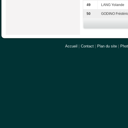
49
LANG Yolande
50
GODINO Frédéri
Accueil
|
Contact
|
Plan du site
|
Pho