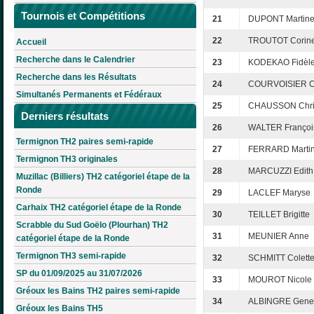
Tournois et Compétitions
21
DUPONT Martin
22
TROUTOT Corin
Accueil
Recherche dans le Calendrier
23
KODEKAO Fidèl
Recherche dans les Résultats
24
COURVOISIER C
Simultanés Permanents et Fédéraux
25
CHAUSSON Chris
Derniers résultats
26
WALTER Françoi
Termignon TH2 paires semi-rapide
27
FERRARD Marti
Termignon TH3 originales
28
MARCUZZI Edith
Muzillac (Billiers) TH2 catégoriel étape de la
Ronde
29
LACLEF Maryse
Carhaix TH2 catégoriel étape de la Ronde
30
TEILLET Brigitte
Scrabble du Sud Goëlo (Plourhan) TH2
31
MEUNIER Anne
catégoriel étape de la Ronde
Termignon TH3 semi-rapide
32
SCHMITT Colett
SP du 01/09/2025 au 31/07/2026
33
MOUROT Nicole
Gréoux les Bains TH2 paires semi-rapide
34
ALBINGRE Gene
Gréoux les Bains TH5