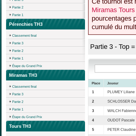
Ce tournoi est 
Partie 2
Miramas Tours
Partie 1
pourcentages p
Pérenchies TH3
cumulé du multi
Classement final
Partie 3
Partie 3 - Top 
Partie 2
Partie 1
Étape du Grand Prix
Miramas TH3
Place
Joueur
Classement final
1
PLUMEY Liliane
Partie 3
2
SCHLOSSER Dan
Partie 2
Partie 1
3
WALCH Fabienn
Étape du Grand Prix
4
OUDOT Pascale
Tours TH3
5
PETER Claudine