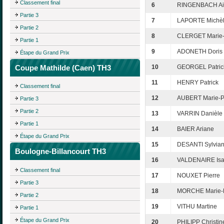
Classement final
6
RINGENBACH A
Partie 3
7
LAPORTE Michè
Partie 2
8
CLERGET Marie-
Partie 1
9
ADONETH Doris
Étape du Grand Prix
Coupe Mathilde (Caen) TH3
10
GEORGEL Patric
11
HENRY Patrick
Classement final
12
AUBERT Marie-P
Partie 3
Partie 2
13
VARRIN Danièle
Partie 1
14
BAIER Ariane
Étape du Grand Prix
15
DESANTI Sylvia
Boulogne-Billancourt TH3
16
VALDENAIRE Isa
Classement final
17
NOUXET Pierre
Partie 3
18
MORCHE Marie-P
Partie 2
19
VITHU Martine
Partie 1
Étape du Grand Prix
20
PHILIPP Christin