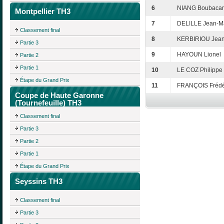
6
NIANG Boubacar
Montpellier TH3
7
DELILLE Jean-M
Classement final
8
KERBIRIOU Jean
Partie 3
9
HAYOUN Lionel
Partie 2
Partie 1
10
LE COZ Philippe
Étape du Grand Prix
11
FRANÇOIS Frédé
Coupe de Haute Garonne
(Tournefeuille) TH3
Classement final
Partie 3
Partie 2
Partie 1
Étape du Grand Prix
Seyssins TH3
Classement final
Partie 3