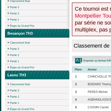
Classement final
Partie 3
Ce tournoi est 
Partie 2
Montpellier Tou
Partie 1
par série ne s
Étape du Grand Prix
multiplex, pas 
Besançon TH3
Classement final
Classement de 
Partie 3
Partie 2
Exporter au format CS
Partie 1
Étape du Grand Prix
Place
Joueur
Laxou TH3
1
CHINCHOLLE Thi
2
BOISARD Thierr
Classement final
Partie 3
3
PERES Michel
Partie 2
4
AGBANGLASSI E
Partie 1
5
CASSIN Carole
Étape du Grand Prix