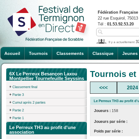
Fédération Française
22 rue Esquirol, 75013
Tél :
01.53.92.53.20
3
Il y a actuellement
Accueil
Tournois
Classements
Classique
Jeunes
Tournois et
6X Le Perreux Besançon Laxou
Montpellier Tournefeuille Seyssins
Classement final
<<<
2024
Partie 3
Le Perreux TH3 au profit d'
Cumul après 2 parties
Partie 2
Joueurs :
158
Partie 1
Joueurs par série :
Le Perreux TH3 au profit d'une
Poids par série :
association