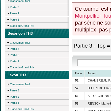
Classement final
Partie 3
Ce tournoi est 
Partie 2
Montpellier Tou
Partie 1
par série ne s
Étape du Grand Prix
multiplex, pas 
Besançon TH3
Classement final
Partie 3 - Top 
Partie 3
Partie 2
Partie 1
Étape du Grand Prix
Place
Joueur
Laxou TH3
51
CHAMBREUIL Pa
Classement final
52
JEFFREDO Clau
Partie 3
53
ALLOUCHE Nath
Partie 2
Partie 1
53
RENSON Marie-
Étape du Grand Prix