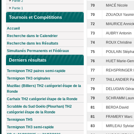
Partie 2
70
MACÉ Nicole
Partie 1
70
ZOUAOUI Yasmi
Tournois et Compétitions
72
MAURICE Annic
Accueil
73
AUBRY Antonin
Recherche dans le Calendrier
74
ROUX Christine
Recherche dans les Résultats
Simultanés Permanents et Fédéraux
75
POULAIN Stéph
Derniers résultats
76
HUET Marie-Gen
77
REHSPRINGER M
Termignon TH2 paires semi-rapide
Termignon TH3 originales
77
TAILLANDIER Pa
Muzillac (Billiers) TH2 catégoriel étape de la
79
DELUGIAN Géra
Ronde
79
SCHRAMM Laure
Carhaix TH2 catégoriel étape de la Ronde
Scrabble du Sud Goëlo (Plourhan) TH2
81
BERDA David
catégoriel étape de la Ronde
81
FRAMERY Marc
Termignon TH5
83
MIRLEAU Sylvia
Termignon TH3 semi-rapide