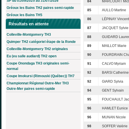
SP du 01/09/2025 au 31/07/2026
84
MARCOURT Mic
Gréoux les Bains TH2 paires semi-rapide
85
AULLO Martine
Gréoux les Bains TH5
86
LÉPINAY Vincent
Résultats en attente
87
JACQUET Sylvie
Colleville-Montgomery TH3
88
GUIDARD Laure
Quimper TH2 catégoriel étape de la Ronde
89
MAILLOT Marie
Colleville-Montgomery TH2 originales
90
FOURDRAIN Cha
Eu (eu salle audiard) TH2 open
Coupe Onondaga TH3 originales semi-
91
CALVO Myriam
normal
92
BARSI Catherine
Coupe Imokursi (Rimouski (Québec)) TH7
92
GIARD Sylvia
Championnat Régional Outre-Mer TH3
Outre-Mer paires semi-rapide
94
GENT Sylvain
95
FOUCHAULT Jac
96
HAMLET Eunice
96
MUNAN Nicole
98
SOFFER Valérie