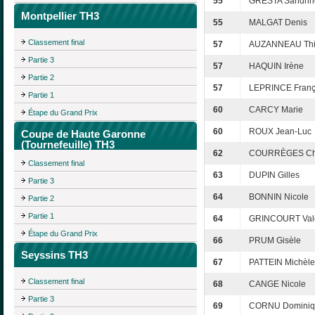
55
GRESTA Sandrin
Montpellier TH3
55
MALGAT Denis
Classement final
57
AUZANNEAU Thi
Partie 3
57
HAQUIN Irène
Partie 2
57
LEPRINCE Franç
Partie 1
60
CARCY Marie
Étape du Grand Prix
60
ROUX Jean-Luc
Coupe de Haute Garonne
(Tournefeuille) TH3
62
COURRÈGES Chr
Classement final
63
DUPIN Gilles
Partie 3
64
BONNIN Nicole
Partie 2
Partie 1
64
GRINCOURT Valé
Étape du Grand Prix
66
PRUM Gisèle
Seyssins TH3
67
PATTEIN Michèle
Classement final
68
CANGE Nicole
Partie 3
69
CORNU Dominiq