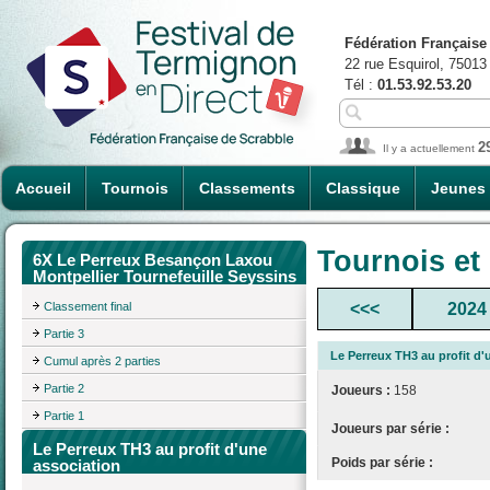
Fédération Française
22 rue Esquirol, 75013
Tél :
01.53.92.53.20
2
Il y a actuellement
Accueil
Tournois
Classements
Classique
Jeunes
Tournois et
6X Le Perreux Besançon Laxou
Montpellier Tournefeuille Seyssins
Classement final
<<<
2024
Partie 3
Le Perreux TH3 au profit d'
Cumul après 2 parties
Partie 2
Joueurs :
158
Partie 1
Joueurs par série :
Le Perreux TH3 au profit d'une
Poids par série :
association