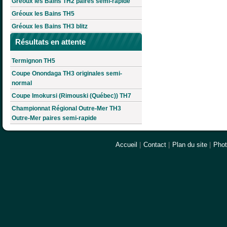
Gréoux les Bains TH2 paires semi-rapide
Gréoux les Bains TH5
Gréoux les Bains TH3 blitz
Résultats en attente
Termignon TH5
Coupe Onondaga TH3 originales semi-
normal
Coupe Imokursi (Rimouski (Québec)) TH7
Championnat Régional Outre-Mer TH3
Outre-Mer paires semi-rapide
Accueil
|
Contact
|
Plan du site
|
Pho