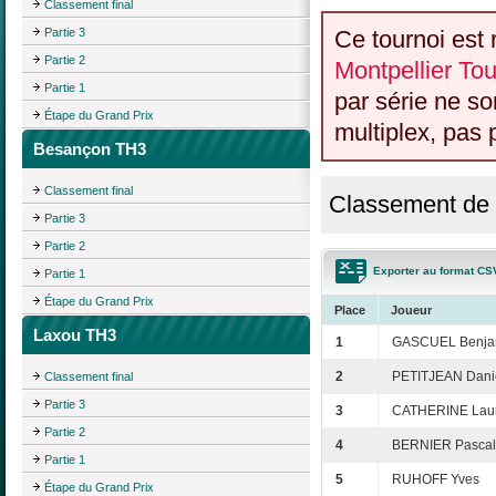
Classement final
Partie 3
Ce tournoi est 
Partie 2
Montpellier Tou
Partie 1
par série ne s
Étape du Grand Prix
multiplex, pas 
Besançon TH3
Classement final
Classement de 
Partie 3
Partie 2
Exporter au format CS
Partie 1
Étape du Grand Prix
Place
Joueur
Laxou TH3
1
GASCUEL Benja
2
PETITJEAN Dani
Classement final
Partie 3
3
CATHERINE Laur
Partie 2
4
BERNIER Pascal
Partie 1
5
RUHOFF Yves
Étape du Grand Prix