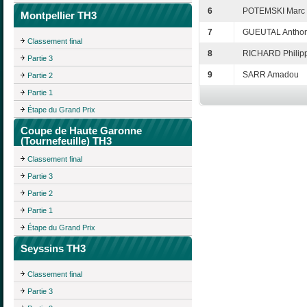
6
POTEMSKI Marc
Montpellier TH3
7
GUEUTAL Antho
Classement final
8
RICHARD Philip
Partie 3
9
SARR Amadou
Partie 2
Partie 1
Étape du Grand Prix
Coupe de Haute Garonne
(Tournefeuille) TH3
Classement final
Partie 3
Partie 2
Partie 1
Étape du Grand Prix
Seyssins TH3
Classement final
Partie 3