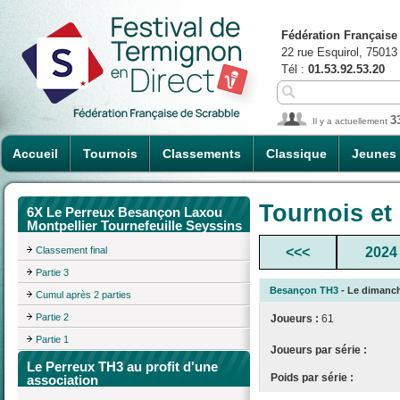
Fédération Française
22 rue Esquirol, 75013
Tél :
01.53.92.53.20
3
Il y a actuellement
Accueil
Tournois
Classements
Classique
Jeunes
Tournois et
6X Le Perreux Besançon Laxou
Montpellier Tournefeuille Seyssins
Classement final
<<<
2024
Partie 3
Besançon TH3
- Le dimanche
Cumul après 2 parties
Partie 2
Joueurs :
61
Partie 1
Joueurs par série :
Le Perreux TH3 au profit d'une
Poids par série :
association