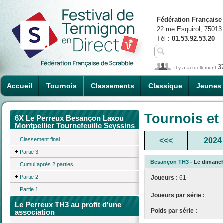
Fédération Française
22 rue Esquirol, 75013
Tél :
01.53.92.53.20
3
Il y a actuellement
Accueil
Tournois
Classements
Classique
Jeunes
Tournois et
6X Le Perreux Besançon Laxou
Montpellier Tournefeuille Seyssins
Classement final
<<<
2024
Partie 3
Besançon TH3
- Le dimanche
Cumul après 2 parties
Partie 2
Joueurs :
61
Partie 1
Joueurs par série :
Le Perreux TH3 au profit d'une
Poids par série :
association