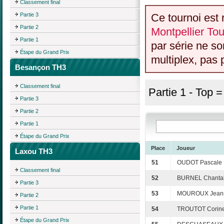
Classement final
Partie 3
Ce tournoi est 
Partie 2
Montpellier Tou
Partie 1
par série ne s
Étape du Grand Prix
multiplex, pas 
Besançon TH3
Classement final
Partie 1 - Top 
Partie 3
Partie 2
Partie 1
Étape du Grand Prix
Place
Joueur
Laxou TH3
51
OUDOT Pascale
Classement final
52
BURNEL Chanta
Partie 3
53
MOUROUX Jean
Partie 2
Partie 1
54
TROUTOT Corin
Étape du Grand Prix