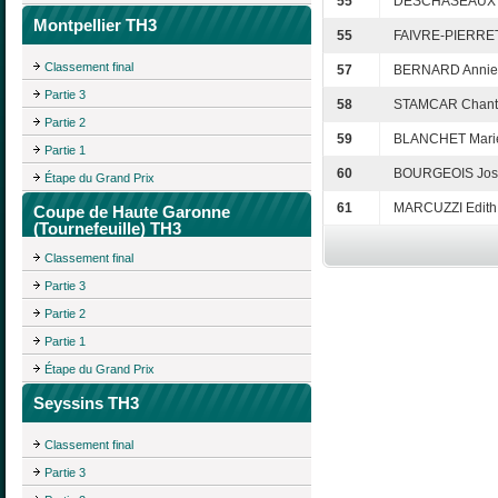
55
DESCHASEAUX Pi
Montpellier TH3
55
FAIVRE-PIERRET
Classement final
57
BERNARD Annie
Partie 3
58
STAMCAR Chant
Partie 2
59
BLANCHET Mari
Partie 1
60
BOURGEOIS Jos
Étape du Grand Prix
61
MARCUZZI Edith
Coupe de Haute Garonne
(Tournefeuille) TH3
Classement final
Partie 3
Partie 2
Partie 1
Étape du Grand Prix
Seyssins TH3
Classement final
Partie 3