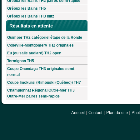
Gréoux les Bains TH2 paires semi-rapide
Gréoux les Bains TH5
Gréoux les Bains TH3 blitz
Résultats en attente
Quimper TH2 catégoriel étape de la Ronde
Colleville-Montgomery TH2 originales
Eu (eu salle audiard) TH2 open
Termignon TH5
Coupe Onondaga TH3 originales semi-
normal
Coupe Imokursi (Rimouski (Québec)) TH7
Championnat Régional Outre-Mer TH3
Outre-Mer paires semi-rapide
Accueil
|
Contact
|
Plan du site
|
Pho