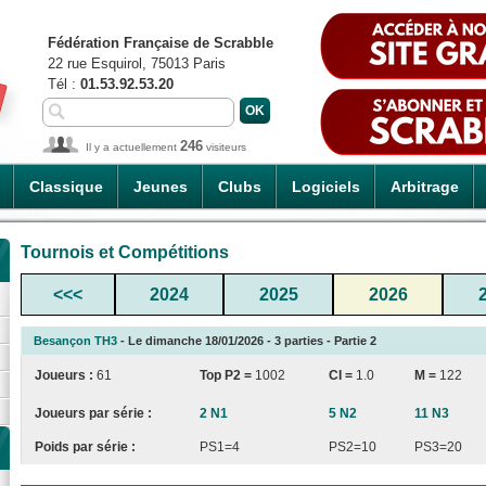
Fédération Française de Scrabble
22 rue Esquirol, 75013 Paris
Tél :
01.53.92.53.20
246
Il y a actuellement
visiteurs
Classique
Jeunes
Clubs
Logiciels
Arbitrage
Tournois et Compétitions
<<<
2024
2025
2026
Besançon TH3
- Le dimanche 18/01/2026 - 3 parties - Partie 2
Joueurs :
61
Top P2 =
1002
CI
=
1.0
M =
122
Joueurs par série :
2 N1
5 N2
11 N3
Poids par série :
PS1=4
PS2=10
PS3=20