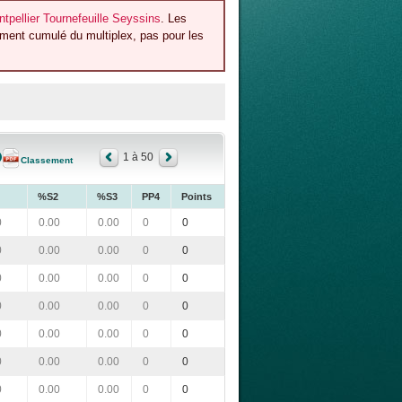
pellier Tournefeuille Seyssins
. Les
ement cumulé du multiplex, pas pour les
1 à 50
Classement
%S2
%S3
PP4
Points
0
0.00
0.00
0
0
0
0.00
0.00
0
0
0
0.00
0.00
0
0
0
0.00
0.00
0
0
0
0.00
0.00
0
0
0
0.00
0.00
0
0
0
0.00
0.00
0
0