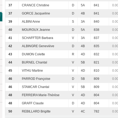
37
CRANCE Christine
D
5A
841
0.0
37
GORCE Jacqueline
D
4B
841
0.0
39
ALBINI Anne
S
3A
840
0.0
40
MOUROUX Jeanne
D
5A
838
0.0
41
SCHAFFTER Barbara
V
3A
837
0.0
42
ALBINGRE Geneviève
D
4B
835
0.0
43
DUMON Colette
R
4D
832
0.0
44
BURNEL Chantal
V
5B
821
0.0
45
VITHU Martine
V
4D
810
0.0
46
PARROD Françoise
D
5B
809
0.0
46
STAMCAR Chantal
V
5B
809
0.0
48
FERREIRA Marie-Thérèse
V
4D
804
0.0
48
GRAFF Claude
D
4D
804
0.0
50
REBILLARD Brigitte
V
4C
782
0.0