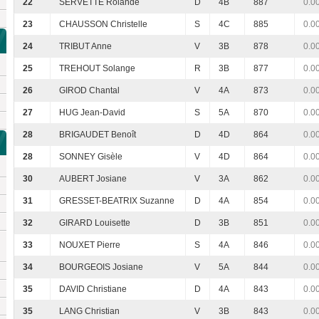
22
SERVETTE Rolande
D
4B
887
0.0
23
CHAUSSON Christelle
S
4C
885
0.0
24
TRIBUT Anne
V
3B
878
0.0
25
TREHOUT Solange
R
3B
877
0.0
26
GIROD Chantal
V
4A
873
0.0
27
HUG Jean-David
S
5A
870
0.0
28
BRIGAUDET Benoît
D
4D
864
0.0
28
SONNEY Gisèle
V
4D
864
0.0
30
AUBERT Josiane
V
3A
862
0.0
31
GRESSET-BEATRIX Suzanne
D
4A
854
0.0
32
GIRARD Louisette
D
3B
851
0.0
33
NOUXET Pierre
S
4A
846
0.0
34
BOURGEOIS Josiane
V
5A
844
0.0
35
DAVID Christiane
D
4A
843
0.0
35
LANG Christian
V
3B
843
0.0