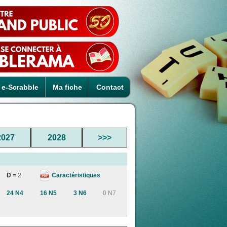
e-Scrabble
Ma fiche
Contact
2027
2028
>>>
Caractéristiques
D =
2
24 N4
16 N5
3 N6
0 N7