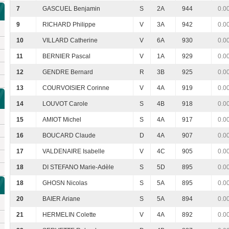
7
GASCUEL Benjamin
S
2A
944
0.0
9
RICHARD Philippe
V
3A
942
0.0
10
VILLARD Catherine
V
6A
930
0.0
11
BERNIER Pascal
V
1A
929
0.0
12
GENDRE Bernard
R
3B
925
0.0
13
COURVOISIER Corinne
V
4A
919
0.0
14
LOUVOT Carole
S
4B
918
0.0
15
AMIOT Michel
S
4A
917
0.0
16
BOUCARD Claude
D
4A
907
0.0
17
VALDENAIRE Isabelle
V
4C
905
0.0
18
DI STEFANO Marie-Adèle
S
5D
895
0.0
18
GHOSN Nicolas
S
5A
895
0.0
20
BAIER Ariane
S
5A
894
0.0
21
HERMELIN Colette
V
4A
892
0.0