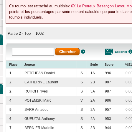
Ce tournoi est rattaché au multiplex
6X Le Perreux Besançon Laxou Mont
points et les pourcentages par série ne sont calculés que pour le class
tournois individuels.
Partie 2 - Top = 1002
Exporter
Place
Joueur
Série
Score
%S1
1
PETITJEAN Daniel
S
1A
996
0.0
2
CATHERINE Laurent
S
2B
987
0.0
2
RUHOFF Yves
S
3A
987
0.0
4
POTEMSKI Marc
V
2A
986
0.0
5
SARR Amadou
S
2A
957
0.0
6
GUEUTAL Anthony
S
2A
953
0.0
7
BERNIER Murielle
S
3B
944
0.0