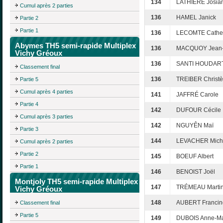
134
LATHIÈRE Josia
Cumul après 2 parties
136
HAMEL Janick
Partie 2
Partie 1
136
LECOMTE Cathe
Abymes TH5 semi-rapide Multiplex
136
MACQUOY Jean
Vichy Gréoux
136
SANTI HOUDART
Classement final
136
TREIBER Christè
Partie 5
Cumul après 4 parties
141
JAFFRÉ Carole
Partie 4
142
DUFOUR Cécile
Cumul après 3 parties
142
NGUYÊN Maï
Partie 3
144
LEVACHER Mich
Cumul après 2 parties
Partie 2
145
BOEUF Albert
Partie 1
146
BENOIST Joël
Montjoly TH5 semi-rapide Multiplex
147
TRÉMEAU Marti
Vichy Gréoux
148
AUBERT Francin
Classement final
Partie 5
149
DUBOIS Anne-Ma