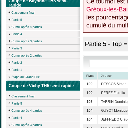
Ce tournoi est 
Coupe de Bayonne TH5 semi-
rapide
Gréoux-les-Bai
Classement final
les pourcentag
Partie 5
cumulé du multi
Cumul après 4 parties
Partie 4
Cumul après 3 parties
Partie 5 - Top 
Partie 3
Cumul après 2 parties
Partie 2
Partie 1
Place
Joueur
Étape du Grand Prix
100
DESCOS Simon
Coupe de Vichy TH5 semi-rapide
100
PEREZ Estrella
Classement final
103
TARRIN Dominiq
Partie 5
104
GUYOT Monique
Cumul après 4 parties
Partie 4
104
JEFFREDO Clau
Cumul après 3 parties