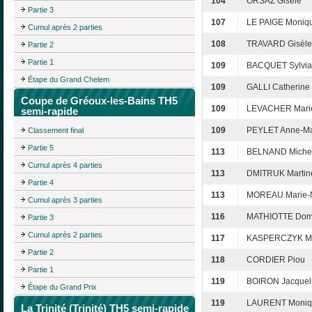
104
ORSAZ Gisèle
Partie 3
107
LE PAIGE Moniq
Cumul après 2 parties
108
TRAVARD Gisèle
Partie 2
Partie 1
109
BACQUET Sylvi
Étape du Grand Chelem
109
GALLI Catherine
Coupe de Gréoux-les-Bains TH5
109
LEVACHER Marie
semi-rapide
109
PEYLET Anne-Ma
Classement final
Partie 5
113
BELNAND Miche
Cumul après 4 parties
113
DMITRUK Martin
Partie 4
113
MOREAU Marie-N
Cumul après 3 parties
116
MATHIOTTE Dom
Partie 3
Cumul après 2 parties
117
KASPERCZYK Ma
Partie 2
118
CORDIER Piou
Partie 1
119
BOIRON Jacquel
Étape du Grand Prix
119
LAURENT Moniq
La Trinité (Trinité) TH5 semi-rapide