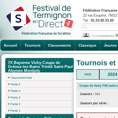
Fédération Française
22 rue Esquirol, 75013
Tél :
01.53.92.53.20
3
Il y a actuellement
Accueil
Tournois
Classements
Classique
Jeunes
Tournois et
7X Bayonne Vichy Coupe de
Gréoux-les-Bains Trinité Saint-Paul
Abymes Montjoly
<<<
2024
Classement final
Partie 5
Coupe de Vichy TH5 semi-r
Partie 4
Joueurs :
341
Partie 3
Joueurs par série :
Partie 2
Partie 1