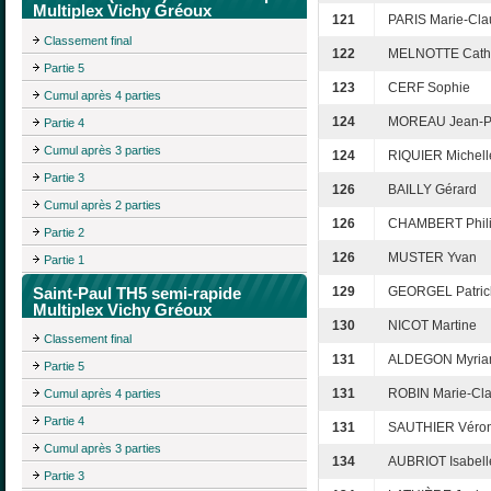
Multiplex Vichy Gréoux
121
PARIS Marie-Cl
Classement final
122
MELNOTTE Cath
Partie 5
123
CERF Sophie
Cumul après 4 parties
124
MOREAU Jean-Pi
Partie 4
Cumul après 3 parties
124
RIQUIER Michell
Partie 3
126
BAILLY Gérard
Cumul après 2 parties
126
CHAMBERT Phil
Partie 2
126
MUSTER Yvan
Partie 1
Saint-Paul TH5 semi-rapide
129
GEORGEL Patric
Multiplex Vichy Gréoux
130
NICOT Martine
Classement final
131
ALDEGON Myri
Partie 5
131
ROBIN Marie-Cla
Cumul après 4 parties
Partie 4
131
SAUTHIER Véro
Cumul après 3 parties
134
AUBRIOT Isabell
Partie 3