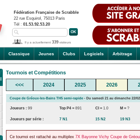
Fédération Française de Scrabble
22 rue Esquirol, 75013 Paris
Tél :
01.53.92.53.20
339
Il y a actuellement
visiteurs
Classique
Jeunes
Clubs
Logiciels
Arbitrage
Tournois et Compétitions
l
<<<
2024
2025
2026
Coupe de Gréoux-les-Bains TH5 semi-rapide
- Du samedi 21 au dimanche 22/02/2
Joueurs :
99
Top P4 =
891
CI
=
1.0
M =
?
Joueurs par série :
7 N1
15 N2
19 N3
Ce tournoi est rattaché au multiplex
7X Bayonne Vichy Coupe de Gréoux-