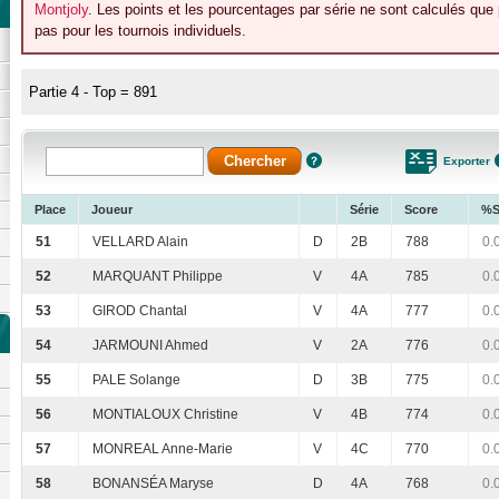
Montjoly
. Les points et les pourcentages par série ne sont calculés que
pas pour les tournois individuels.
Partie 4 - Top = 891
Exporter
Place
Joueur
Série
Score
%S
51
VELLARD Alain
D
2B
788
0.
52
MARQUANT Philippe
V
4A
785
0.
53
GIROD Chantal
V
4A
777
0.
54
JARMOUNI Ahmed
V
2A
776
0.
55
PALE Solange
D
3B
775
0.
56
MONTIALOUX Christine
V
4B
774
0.
57
MONREAL Anne-Marie
V
4C
770
0.
58
BONANSÉA Maryse
D
4A
768
0.