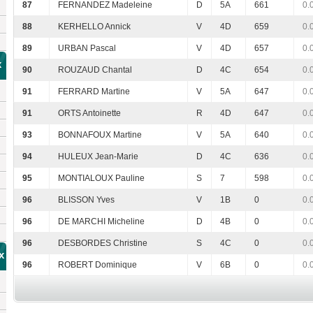
87
FERNANDEZ Madeleine
D
5A
661
0.
88
KERHELLO Annick
V
4D
659
0.
89
URBAN Pascal
V
4D
657
0.
x
90
ROUZAUD Chantal
D
4C
654
0.
91
FERRARD Martine
V
5A
647
0.
91
ORTS Antoinette
R
4D
647
0.
93
BONNAFOUX Martine
V
5A
640
0.
94
HULEUX Jean-Marie
D
4C
636
0.
95
MONTIALOUX Pauline
S
7
598
0.
96
BLISSON Yves
V
1B
0
0.
96
DE MARCHI Micheline
D
4B
0
0.
96
DESBORDES Christine
S
4C
0
0.
x
96
ROBERT Dominique
V
6B
0
0.