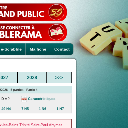
e-Scrabble
Ma fiche
Contact
2027
2028
>>>
026 - 5 parties - Partie 4
Caractéristiques
D =
?
49 N4
7 N5
1 N6
1 N7
les-Bains Trinité Saint-Paul Abymes