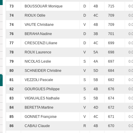
73
BOUSSOUAR Monique
D
4B
715
0.
74
RIOUX Odile
D
4C
709
0.
74
VAUTE Christiane
V
4B
709
0.
76
BERAHA Nadine
D
3B
701
0.
77
CRESCENZI Liliane
D
4C
699
0.
78
ROUX Laurence
V
5A
698
0.
79
NICOLAS Leslie
S
4A
697
0.
80
SCHNEIDER Christine
V
5D
684
0.
81
VEZZOLI Pascale
S
5B
682
0.
82
GOURGUES Philippe
S
4B
676
0.
83
VIGNUALES Nathalie
S
5B
674
0.
84
BERETTA Martine
V
4D
672
0.
85
GONNET Françoise
V
4C
671
0.
86
CABAU Claude
R
4B
670
0.