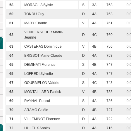
58
MORAGLIA Sylvie
S
3A
768
0.
60
TONDU Guy
D
4A
763
0.
61
MARY Claude
V
4A
761
0.
VONDERSCHER Marie-
62
D
4C
760
0.
Jeanne
63
CASTERAS Dominique
V
4B
756
0.
64
BRISSOT Marie-Claude
D
4A
753
0.
65
DEMINATI Florence
S
4B
747
0.
65
LOFREDI Sylvette
D
4A
747
0.
67
GOURMELON Valérie
S
4C
743
0.
68
MONTAILLARD Patrick
V
4B
738
0.
69
RAYNAL Pascal
S
4A
736
0.
70
ARAMO Gisèle
D
4B
727
0.
71
VILLEMINOT Florence
D
4A
722
0.
72
HULEUX Annick
D
4A
716
0.