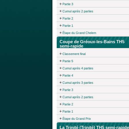
Partie 3
Cumul après 2 parties
Partie 2
Partie 1
Étape du Grand Chelem
Coupe de Gréoux-les-Bains TH5
semi-rapide
Classement final
Partie 5
Cumul après 4 parties
Partie 4
Cumul après 3 parties
Partie 3
Cumul après 2 parties
Partie 2
Partie 1
Étape du Grand Prix
La Trinité (Trinité) TH5 semi-rapide