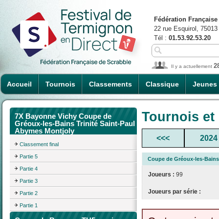
Fédération Française
22 rue Esquirol, 75013
Tél :
01.53.92.53.20
2
Il y a actuellement
Accueil
Tournois
Classements
Classique
Jeunes
Tournois et
7X Bayonne Vichy Coupe de
Gréoux-les-Bains Trinité Saint-Paul
Abymes Montjoly
<<<
2024
Classement final
Partie 5
Coupe de Gréoux-les-Bains
Partie 4
Joueurs :
99
Partie 3
Joueurs par série :
Partie 2
Partie 1