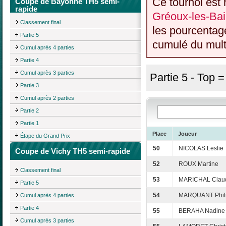
Ce tournoi est 
Coupe de Bayonne TH5 semi-
rapide
Gréoux-les-Bai
Classement final
les pourcentag
Partie 5
cumulé du multi
Cumul après 4 parties
Partie 4
Cumul après 3 parties
Partie 5 - Top 
Partie 3
Cumul après 2 parties
Partie 2
Partie 1
Place
Joueur
Étape du Grand Prix
50
NICOLAS Leslie
Coupe de Vichy TH5 semi-rapide
52
ROUX Martine
Classement final
53
MARICHAL Clau
Partie 5
54
MARQUANT Phil
Cumul après 4 parties
Partie 4
55
BERAHA Nadine
Cumul après 3 parties