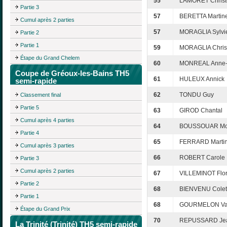
55
LAMORET Christ
Partie 3
57
BERETTA Martin
Cumul après 2 parties
57
MORAGLIA Sylvi
Partie 2
Partie 1
59
MORAGLIA Chris
Étape du Grand Chelem
60
MONREAL Anne-
Coupe de Gréoux-les-Bains TH5
61
HULEUX Annick
semi-rapide
62
TONDU Guy
Classement final
Partie 5
63
GIROD Chantal
Cumul après 4 parties
64
BOUSSOUAR Mo
Partie 4
65
FERRARD Marti
Cumul après 3 parties
66
ROBERT Carole
Partie 3
Cumul après 2 parties
67
VILLEMINOT Flo
Partie 2
68
BIENVENU Colet
Partie 1
68
GOURMELON Val
Étape du Grand Prix
70
REPUSSARD Jea
La Trinité (Trinité) TH5 semi-rapide