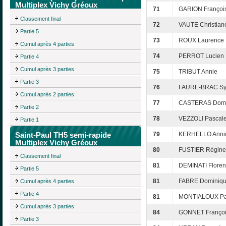
Multiplex Vichy Gréoux
71
GARION Françoi
Classement final
72
VAUTE Christian
Partie 5
73
ROUX Laurence
Cumul après 4 parties
74
PERROT Lucien
Partie 4
Cumul après 3 parties
75
TRIBUT Annie
Partie 3
76
FAURE-BRAC Syl
Cumul après 2 parties
77
CASTERAS Domi
Partie 2
78
VEZZOLI Pascal
Partie 1
Saint-Paul TH5 semi-rapide
79
KERHELLO Anni
Multiplex Vichy Gréoux
80
FUSTIER Régine
Classement final
81
DEMINATI Flore
Partie 5
81
FABRE Dominiq
Cumul après 4 parties
Partie 4
81
MONTIALOUX Pa
Cumul après 3 parties
84
GONNET Franço
Partie 3