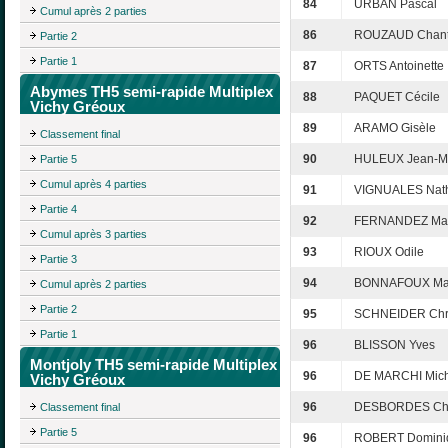
84
URBAN Pascal
Cumul après 2 parties
86
ROUZAUD Chant
Partie 2
Partie 1
87
ORTS Antoinette
Abymes TH5 semi-rapide Multiplex
88
PAQUET Cécile
Vichy Gréoux
89
ARAMO Gisèle
Classement final
90
HULEUX Jean-M
Partie 5
Cumul après 4 parties
91
VIGNUALES Nath
Partie 4
92
FERNANDEZ Mad
Cumul après 3 parties
93
RIOUX Odile
Partie 3
94
BONNAFOUX Mar
Cumul après 2 parties
Partie 2
95
SCHNEIDER Chri
Partie 1
96
BLISSON Yves
Montjoly TH5 semi-rapide Multiplex
96
DE MARCHI Mich
Vichy Gréoux
96
DESBORDES Chr
Classement final
Partie 5
96
ROBERT Domini