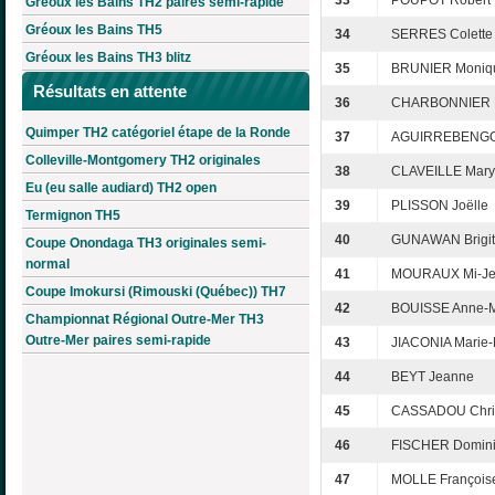
33
POUPOT Robert
Gréoux les Bains TH2 paires semi-rapide
Gréoux les Bains TH5
34
SERRES Colette
Gréoux les Bains TH3 blitz
35
BRUNIER Moniq
Résultats en attente
36
CHARBONNIER 
Quimper TH2 catégoriel étape de la Ronde
37
AGUIRREBENGOA
Colleville-Montgomery TH2 originales
38
CLAVEILLE Mary
Eu (eu salle audiard) TH2 open
39
PLISSON Joëlle
Termignon TH5
40
GUNAWAN Brigit
Coupe Onondaga TH3 originales semi-
normal
41
MOURAUX Mi-J
Coupe Imokursi (Rimouski (Québec)) TH7
42
BOUISSE Anne-M
Championnat Régional Outre-Mer TH3
Outre-Mer paires semi-rapide
43
JIACONIA Marie-
44
BEYT Jeanne
45
CASSADOU Chris
46
FISCHER Domin
47
MOLLE François