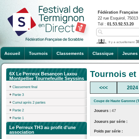
Fédération Française
22 rue Esquirol, 75013
Tél :
01.53.92.53.20
3
Il y a actuellement
Accueil
Tournois
Classements
Classique
Jeunes
Tournois et
6X Le Perreux Besançon Laxou
Montpellier Tournefeuille Seyssins
Classement final
<<<
2024
Partie 3
Coupe de Haute Garonne (T
Cumul après 2 parties
Partie 2
Joueurs :
47
Partie 1
Joueurs par série :
Le Perreux TH3 au profit d'une
Poids par série :
association