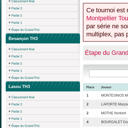
Classement final
Partie 3
Ce tournoi est 
Partie 2
Montpellier Tou
Partie 1
par série ne s
Étape du Grand Prix
multiplex, pas 
Besançon TH3
Classement final
Étape du Grand
Partie 3
Partie 2
Partie 1
Étape du Grand Prix
Laxou TH3
Place
Joueur
1
MONTESINOS Mi
Classement final
2
LAPORTE Marys
Partie 3
Partie 2
2
MOTHE Norbert
Partie 1
4
BOURGALET Da
Étape du Grand Prix