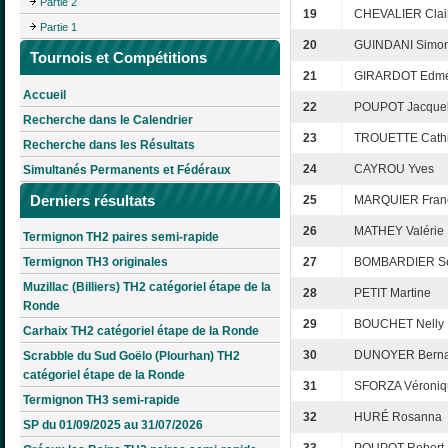
Partie 2
19
CHEVALIER Clai
Partie 1
20
GUINDANI Simo
Tournois et Compétitions
21
GIRARDOT Edm
Accueil
22
POUPOT Jacquel
Recherche dans le Calendrier
23
TROUETTE Cath
Recherche dans les Résultats
24
CAYROU Yves
Simultanés Permanents et Fédéraux
Derniers résultats
25
MARQUIER Fran
26
MATHEY Valérie
Termignon TH2 paires semi-rapide
Termignon TH3 originales
27
BOMBARDIER S
Muzillac (Billiers) TH2 catégoriel étape de la
28
PETIT Martine
Ronde
29
BOUCHET Nelly
Carhaix TH2 catégoriel étape de la Ronde
30
DUNOYER Berna
Scrabble du Sud Goëlo (Plourhan) TH2
catégoriel étape de la Ronde
31
SFORZA Véroniq
Termignon TH3 semi-rapide
32
HURÉ Rosanna
SP du 01/09/2025 au 31/07/2026