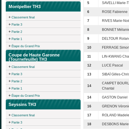
5
SAVELLI Marie-T
Montpellier TH3
6
ROSE Fabienne
Classement final
7
RIVES Marie-Noë
Partie 3
8
BONNET Mélani
Partie 2
9
DELTOUR Rolan
Partie 1
Étape du Grand Prix
10
FERRAGE Simo
Coupe de Haute Garonne
11
LIN-KWANG Chan
(Tournefeuille) TH3
12
LUCE Pascal
Classement final
Partie 3
13
SIBAÏ Gilles-Chri
Partie 2
CAMPET BOURL
14
Chantal
Partie 1
Étape du Grand Prix
14
GASTON Daniel
Seyssins TH3
16
GRENON Véroni
17
ROLAND Madele
Classement final
Partie 3
18
DESBONS Marie-