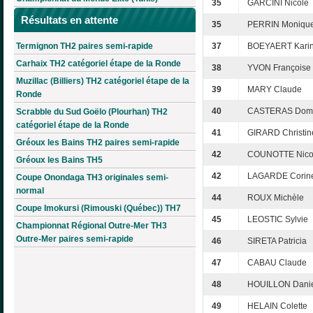
35
GARCINI Nicole
Résultats en attente
35
PERRIN Moniqu
Termignon TH2 paires semi-rapide
37
BOEYAERT Kari
Carhaix TH2 catégoriel étape de la Ronde
38
YVON Françoise
Muzillac (Billiers) TH2 catégoriel étape de la
39
MARY Claude
Ronde
40
CASTERAS Domi
Scrabble du Sud Goëlo (Plourhan) TH2
catégoriel étape de la Ronde
41
GIRARD Christin
Gréoux les Bains TH2 paires semi-rapide
42
COUNOTTE Nico
Gréoux les Bains TH5
42
LAGARDE Corin
Coupe Onondaga TH3 originales semi-
normal
44
ROUX Michèle
Coupe Imokursi (Rimouski (Québec)) TH7
45
LEOSTIC Sylvie
Championnat Régional Outre-Mer TH3
Outre-Mer paires semi-rapide
46
SIRETA Patricia
47
CABAU Claude
48
HOUILLON Danie
49
HELAIN Colette