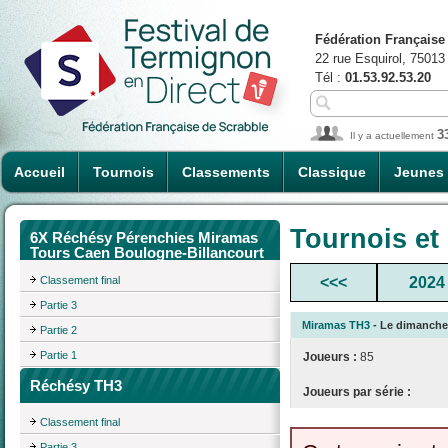
Fédération Française
22 rue Esquirol, 75013
Tél :
01.53.92.53.20
3
Il y a actuellement
Accueil
Tournois
Classements
Classique
Jeunes
Tournois et
6X Réchésy Pérenchies Miramas
Tours Caen Boulogne-Billancourt
Classement final
<<<
2024
Partie 3
Miramas TH3
- Le dimanche 
Partie 2
Partie 1
Joueurs :
85
Réchésy TH3
Joueurs par série :
Classement final
Partie 3