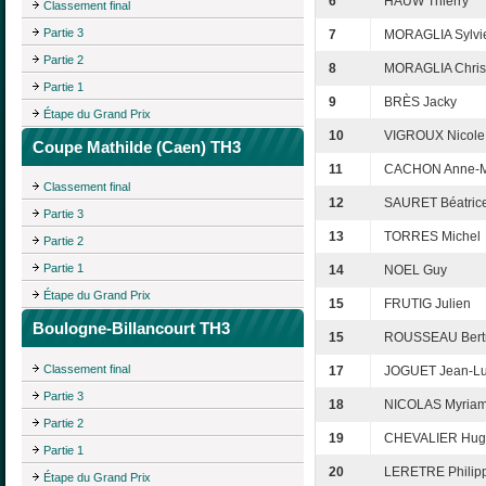
6
HAUW Thierry
Classement final
Partie 3
7
MORAGLIA Sylvi
Partie 2
8
MORAGLIA Chris
Partie 1
9
BRÈS Jacky
Étape du Grand Prix
10
VIGROUX Nicole
Coupe Mathilde (Caen) TH3
11
CACHON Anne-M
Classement final
12
SAURET Béatric
Partie 3
13
TORRES Michel
Partie 2
Partie 1
14
NOEL Guy
Étape du Grand Prix
15
FRUTIG Julien
Boulogne-Billancourt TH3
15
ROUSSEAU Bert
Classement final
17
JOGUET Jean-L
Partie 3
18
NICOLAS Myria
Partie 2
19
CHEVALIER Hug
Partie 1
20
LERETRE Philip
Étape du Grand Prix