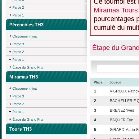
Ce tournoi est 
Partie 2
Miramas Tours
Partie 1
pourcentages p
Pérenchies TH3
cumulé du multi
Classement final
Partie 3
Étape du Grand
Partie 2
Partie 1
Étape du Grand Prix
Miramas TH3
Place
Joueur
Classement final
1
VIGROUX Patric
Partie 3
2
BACHELLERIE Q
Partie 2
3
BRENEZ Yves
Partie 1
Étape du Grand Prix
4
BAQUER Eve
Tours TH3
5
GIRARD Marie-F