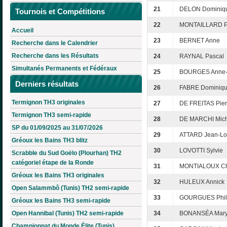
21
DELON Dominiq
Tournois et Compétitions
22
MONTAILLARD Pa
Accueil
23
BERNET Anne
Recherche dans le Calendrier
Recherche dans les Résultats
24
RAYNAL Pascal
Simultanés Permanents et Fédéraux
25
BOURGES Anne-
Derniers résultats
26
FABRE Dominiq
Termignon TH3 originales
27
DE FREITAS Pier
Termignon TH3 semi-rapide
28
DE MARCHI Mich
SP du 01/09/2025 au 31/07/2026
29
ATTARD Jean-Lo
Gréoux les Bains TH3 blitz
30
LOVOTTI Sylvie
Scrabble du Sud Goëlo (Plourhan) TH2
catégoriel étape de la Ronde
31
MONTIALOUX Chr
Gréoux les Bains TH3 originales
32
HULEUX Annick
Open Salammbô (Tunis) TH2 semi-rapide
33
GOURGUES Phil
Gréoux les Bains TH3 semi-rapide
Open Hannibal (Tunis) TH2 semi-rapide
34
BONANSÉA Mar
Championnat du Monde Élite (Tunis)