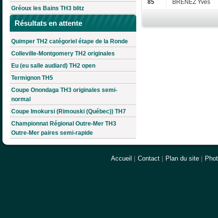
85
BRENEZ Yves
Gréoux les Bains TH3 blitz
Résultats en attente
Quimper TH2 catégoriel étape de la Ronde
Colleville-Montgomery TH2 originales
Eu (eu salle audiard) TH2 open
Termignon TH5
Coupe Onondaga TH3 originales semi-
normal
Coupe Imokursi (Rimouski (Québec)) TH7
Championnat Régional Outre-Mer TH3
Outre-Mer paires semi-rapide
Accueil
|
Contact
|
Plan du site
|
Pho