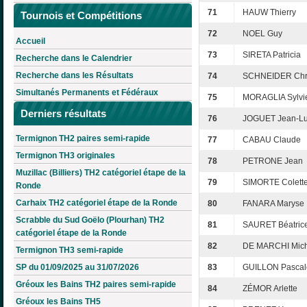
71
HAUW Thierry
Tournois et Compétitions
72
NOEL Guy
Accueil
73
SIRETA Patricia
Recherche dans le Calendrier
Recherche dans les Résultats
74
SCHNEIDER Chri
Simultanés Permanents et Fédéraux
75
MORAGLIA Sylvi
Derniers résultats
76
JOGUET Jean-L
Termignon TH2 paires semi-rapide
77
CABAU Claude
Termignon TH3 originales
78
PETRONE Jean
Muzillac (Billiers) TH2 catégoriel étape de la
79
SIMORTE Colett
Ronde
Carhaix TH2 catégoriel étape de la Ronde
80
FANARA Maryse
Scrabble du Sud Goëlo (Plourhan) TH2
81
SAURET Béatric
catégoriel étape de la Ronde
82
DE MARCHI Mich
Termignon TH3 semi-rapide
SP du 01/09/2025 au 31/07/2026
83
GUILLON Pascal
Gréoux les Bains TH2 paires semi-rapide
84
ZÉMOR Arlette
Gréoux les Bains TH5