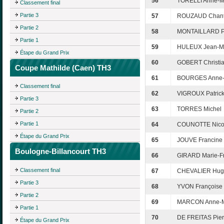
56
TORELLI Anne-M
Classement final
Partie 3
57
ROUZAUD Chant
Partie 2
58
MONTAILLARD Pa
Partie 1
59
HULEUX Jean-M
Étape du Grand Prix
60
GOBERT Christi
Coupe Mathilde (Caen) TH3
61
BOURGES Anne-
Classement final
62
VIGROUX Patric
Partie 3
63
TORRES Michel
Partie 2
Partie 1
64
COUNOTTE Nico
Étape du Grand Prix
65
JOUVE Francine
Boulogne-Billancourt TH3
66
GIRARD Marie-F
Classement final
67
CHEVALIER Hug
Partie 3
68
YVON Françoise
Partie 2
69
MARCON Anne-M
Partie 1
70
DE FREITAS Pier
Étape du Grand Prix