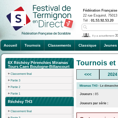
Fédération Française
22 rue Esquirol, 75013
Tél :
01.53.92.53.20
3
Il y a actuellement
Accueil
Tournois
Classements
Classique
Jeunes
Tournois et
6X Réchésy Pérenchies Miramas
Tours Caen Boulogne-Billancourt
Classement final
<<<
2024
Partie 3
Miramas TH3
- Le dimanche 1
Partie 2
Partie 1
Joueurs :
85
Réchésy TH3
Joueurs par série :
Classement final
Partie 3