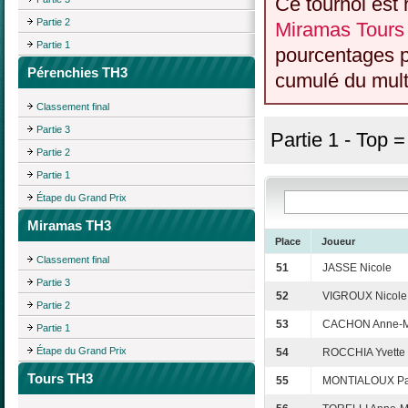
Ce tournoi est 
Partie 2
Miramas Tours
Partie 1
pourcentages p
Pérenchies TH3
cumulé du multi
Classement final
Partie 3
Partie 1 - Top 
Partie 2
Partie 1
Étape du Grand Prix
Miramas TH3
Place
Joueur
Classement final
51
JASSE Nicole
Partie 3
52
VIGROUX Nicole
Partie 2
53
CACHON Anne-M
Partie 1
Étape du Grand Prix
54
ROCCHIA Yvette
Tours TH3
55
MONTIALOUX Pa