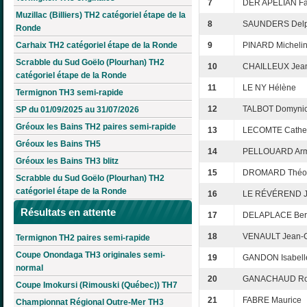
7
DER APÉLIAN Fa
Muzillac (Billiers) TH2 catégoriel étape de la
8
SAUNDERS Delp
Ronde
Carhaix TH2 catégoriel étape de la Ronde
9
PINARD Micheli
Scrabble du Sud Goëlo (Plourhan) TH2
10
CHAILLEUX Jean
catégoriel étape de la Ronde
11
LE NY Hélène
Termignon TH3 semi-rapide
12
TALBOT Domyni
SP du 01/09/2025 au 31/07/2026
Gréoux les Bains TH2 paires semi-rapide
13
LECOMTE Cathe
Gréoux les Bains TH5
14
PELLOUARD Arm
Gréoux les Bains TH3 blitz
15
DROMARD Théo
Scrabble du Sud Goëlo (Plourhan) TH2
catégoriel étape de la Ronde
16
LE RÉVÉREND J
Résultats en attente
17
DELAPLACE Ber
18
VENAULT Jean-
Termignon TH2 paires semi-rapide
Coupe Onondaga TH3 originales semi-
19
GANDON Isabell
normal
20
GANACHAUD Ro
Coupe Imokursi (Rimouski (Québec)) TH7
21
FABRE Maurice
Championnat Régional Outre-Mer TH3