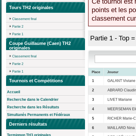
Ce tournoi est 
Tours TH2 originales
points et les p
classement cumu
Classement final
Partie 2
Partie 1
Partie 1 - Top 
Coupe Guillaume (Caen) TH2
originales
Classement final
Partie 2
Partie 1
Place
Joueur
Tournois et Compétitions
1
GALANT Viviane
2
ABRARD Claudi
Accueil
Recherche dans le Calendrier
3
LIVET Mariane
Recherche dans les Résultats
4
MEERSEMAN Eli
Simultanés Permanents et Fédéraux
5
RICHER Marie-C
Derniers résultats
6
MAILLARD Nina
Termignon TH3 originales