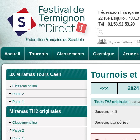
Fédération Française
22 rue Esquirol, 75013
Tél :
01.53.92.53.20
4
Il y a actuellement
Accueil
Tournois
Classements
Classique
Jeunes
Tournois et
3X Miramas Tours Caen
Classement final
<<<
2024
Partie 2
Partie 1
Tours TH2 originales
- Le sa
Miramas TH2 originales
Joueurs :
66
Joueurs par série :
Classement final
Partie 2
Partie 1