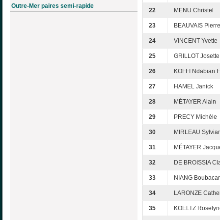
Outre-Mer paires semi-rapide
22
MENU Christel
23
BEAUVAIS Pierre
24
VINCENT Yvette
25
GRILLOT Josette
26
KOFFI Ndabian F
27
HAMEL Janick
28
MÉTAYER Alain
29
PRECY Michèle
30
MIRLEAU Sylvia
31
MÉTAYER Jacque
32
DE BROISSIA Cl
33
NIANG Boubacar
34
LARONZE Cather
35
KOELTZ Roselyn