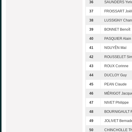
36
SAUNDERS Yvri
37
FROISSART Joël
38
LUSSIGNY Chant
39
BONNET Benoît
40
PASQUIER Alain
41
NGUYÊN Maï
42
ROUSSELET Si
43
ROUX Corinne
44
DUCLOY Guy
45
PEAN Claude
46
MÉRIGOT Jacque
47
NIVET Philippe
48
BOURNIGAULT Fr
49
JOLIVET Bernade
50
CHINCHOLLE Thi