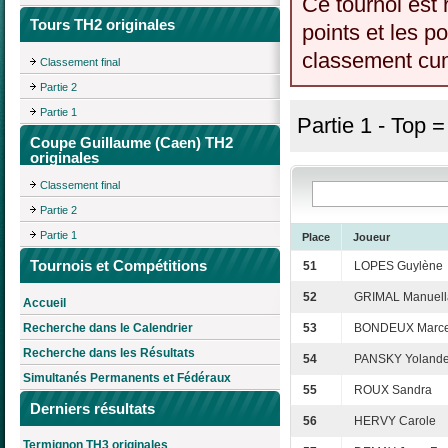
Ce tournoi est 
Tours TH2 originales
points et les p
classement cumu
Classement final
Partie 2
Partie 1
Partie 1 - Top 
Coupe Guillaume (Caen) TH2
originales
Classement final
Partie 2
Partie 1
Place
Joueur
Tournois et Compétitions
51
LOPES Guylène
52
GRIMAL Manuell
Accueil
Recherche dans le Calendrier
53
BONDEUX Marce
Recherche dans les Résultats
54
PANSKY Yoland
Simultanés Permanents et Fédéraux
55
ROUX Sandra
Derniers résultats
56
HERVY Carole
Termignon TH3 originales