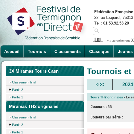
Fédération Française
22 rue Esquirol, 75013
Tél :
01.53.92.53.20
3
Il y a actuellement
Accueil
Tournois
Classements
Classique
Jeunes
Tournois et
3X Miramas Tours Caen
Classement final
<<<
2024
Partie 2
Partie 1
Tours TH2 originales
- Le sa
Miramas TH2 originales
Joueurs :
66
Joueurs par série :
Classement final
Partie 2
Partie 1