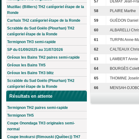
57
DEMAY Jean-Fra
Muzillac (Billiers) TH2 catégoriel étape de la
58
PLAIRE Marthe
Ronde
Carhaix TH2 catégoriel étape de la Ronde
59
GUÉDON Daniel
Scrabble du Sud Goëlo (Plourhan) TH2
60
ALBARELLI Chris
catégoriel étape de la Ronde
61
TURPIN Anne-Ma
Termignon TH3 semi-rapide
62
CALTEAUX Chris
SP du 01/09/2025 au 31/07/2026
Gréoux les Bains TH2 paires semi-rapide
63
LAMBERT Annie
Gréoux les Bains TH5
64
BOURGÈS Colet
Gréoux les Bains TH3 blitz
65
THOMINE Joseli
Scrabble du Sud Goëlo (Plourhan) TH2
catégoriel étape de la Ronde
66
MENSAH-DJOBOK
Résultats en attente
Termignon TH2 paires semi-rapide
Termignon TH5
Coupe Onondaga TH3 originales semi-
normal
Coupe Imokursi (Rimouski (Québec)) TH7