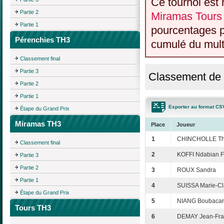
Ce tournoi est 
Partie 2
Miramas Tours
Partie 1
pourcentages p
Pérenchies TH3
cumulé du multi
Classement final
Partie 3
Classement de l
Partie 2
Partie 1
Exporter au format CS
Étape du Grand Prix
Miramas TH3
Place
Joueur
1
CHINCHOLLE Thi
Classement final
2
KOFFI Ndabian F
Partie 3
Partie 2
3
ROUX Sandra
Partie 1
4
SUISSA Marie-Cl
Étape du Grand Prix
5
NIANG Boubacar
Tours TH3
6
DEMAY Jean-Fra