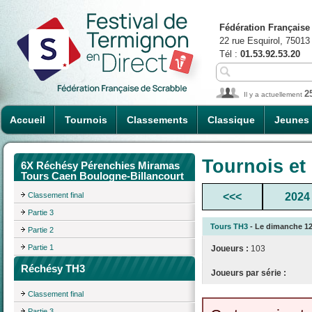
Fédération Française
22 rue Esquirol, 75013
Tél :
01.53.92.53.20
2
Il y a actuellement
Accueil
Tournois
Classements
Classique
Jeunes
Tournois et
6X Réchésy Pérenchies Miramas
Tours Caen Boulogne-Billancourt
Classement final
<<<
2024
Partie 3
Tours TH3
- Le dimanche 12/
Partie 2
Partie 1
Joueurs :
103
Réchésy TH3
Joueurs par série :
Classement final
Partie 3