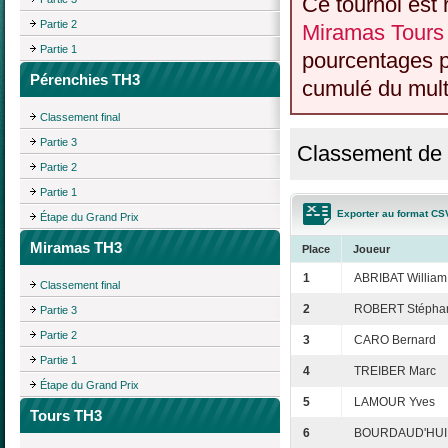
Ce tournoi est 
Partie 2
Miramas Tours
Partie 1
pourcentages p
Pérenchies TH3
cumulé du multi
Classement final
Partie 3
Classement de 
Partie 2
Partie 1
Exporter au format CS
Étape du Grand Prix
Miramas TH3
Place
Joueur
1
ABRIBAT William
Classement final
2
ROBERT Stépha
Partie 3
Partie 2
3
CARO Bernard
Partie 1
4
TREIBER Marc
Étape du Grand Prix
5
LAMOUR Yves
Tours TH3
6
BOURDAUD'HUI 