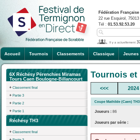
Fédération Française
22 rue Esquirol, 75013
Tél :
01.53.92.53.20
3
Il y a actuellement
Accueil
Tournois
Classements
Classique
Jeunes
Tournois et
6X Réchésy Pérenchies Miramas
Tours Caen Boulogne-Billancourt
Classement final
<<<
2024
Partie 3
Coupe Mathilde (Caen) TH3
Partie 2
Partie 1
Joueurs :
86
Réchésy TH3
Joueurs par série :
Classement final
Partie 3