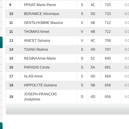
9
PRIVAT Marie-Pierre
S
4C
725
0.
10
BERAMICE Véronique
S
5D
723
0.
11
GENTILHOMME Maurice
V
4B
712
0.
11
THOMIAS Armel
V
4B
712
0.
13
ANICET Sylvana
V
4C
708
0.
14
TSANG Mylène
S
4D
707
0.
15
REGINA Anne-Marie
D
5C
695
0.
16
PARADIS Cécile
S
5A
681
0.
17
ALAÏS Anne
S
4D
669
0.
18
HIPPOLYTE Guilaine
S
5B
656
0.
JOSEPH-FRANÇOIS
18
D
4D
656
0.
Joséphine