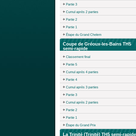
Partie 3
Cumul après 2 parties
Partie 2
Partie 1
Étape du Grand Chelem
Coupe de Gréoux-les-Bains TH5
semi-rapide
Classement final
Partie 5
Cumul après 4 parties
Partie 4
Cumul après 3 parties
Partie 3
Cumul après 2 parties
Partie 2
Partie 1
Étape du Grand Prix
La Trinité (Trinité) TH5 semi-rapide