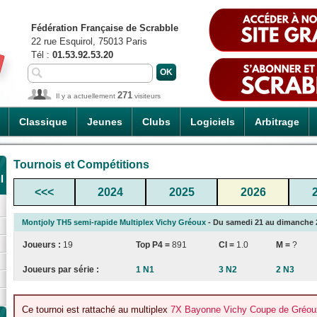
Fédération Française de Scrabble
22 rue Esquirol, 75013 Paris
Tél :
01.53.92.53.20
271
Il y a actuellement
visiteurs
Classique
Jeunes
Clubs
Logiciels
Arbitrage
Tournois et Compétitions
l
<<<
2024
2025
2026
Montjoly TH5 semi-rapide Multiplex Vichy Gréoux
- Du samedi 21 au dimanche 22/
Joueurs :
19
Top P4 =
891
CI
=
1.0
M =
?
Joueurs par série :
1 N1
3 N2
2 N3
Ce tournoi est rattaché au multiplex
7X Bayonne Vichy Coupe de Gréoux-