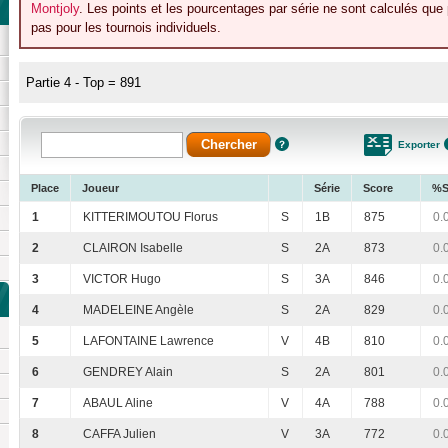
Montjoly
. Les points et les pourcentages par série ne sont calculés que
pas pour les tournois individuels.
Partie 4 - Top = 891
Exporter
Place
Joueur
Série
Score
%S
1
KITTERIMOUTOU Florus
S
1B
875
0.
2
CLAIRON Isabelle
S
2A
873
0.
3
VICTOR Hugo
S
3A
846
0.
4
MADELEINE Angèle
S
2A
829
0.
5
LAFONTAINE Lawrence
V
4B
810
0.
6
GENDREY Alain
S
2A
801
0.
7
ABAUL Aline
V
4A
788
0.
8
CAFFA Julien
V
3A
772
0.