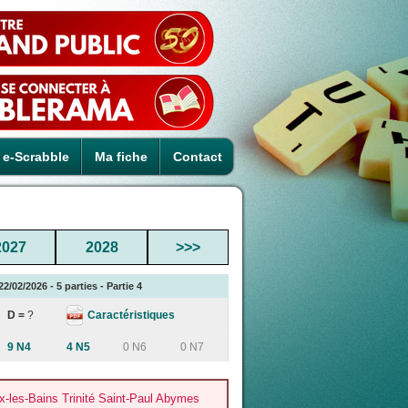
e-Scrabble
Ma fiche
Contact
2027
2028
>>>
02/2026 - 5 parties - Partie 4
Caractéristiques
D =
?
9 N4
4 N5
0 N6
0 N7
les-Bains Trinité Saint-Paul Abymes