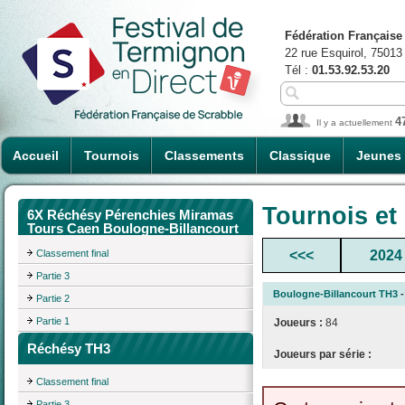
Fédération Française
22 rue Esquirol, 75013
Tél :
01.53.92.53.20
4
Il y a actuellement
Accueil
Tournois
Classements
Classique
Jeunes
Tournois et
6X Réchésy Pérenchies Miramas
Tours Caen Boulogne-Billancourt
Classement final
<<<
2024
Partie 3
Boulogne-Billancourt TH3
-
Partie 2
Partie 1
Joueurs :
84
Réchésy TH3
Joueurs par série :
Classement final
Partie 3