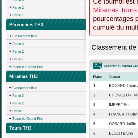
Ce tournoi est 
Partie 2
Miramas Tours
Partie 1
pourcentages p
Pérenchies TH3
cumulé du multi
Classement final
Partie 3
Classement de l
Partie 2
Partie 1
Exporter au format CS
Étape du Grand Prix
Miramas TH3
Place
Joueur
1
BOISARD Thierr
Classement final
2
CHEVALLON He
Partie 3
Partie 2
3
IMBERT Eric
Partie 1
4
FRANCART Olivi
Étape du Grand Prix
5
GOBARD Joëlle
Tours TH3
6
BLOCH Bruno