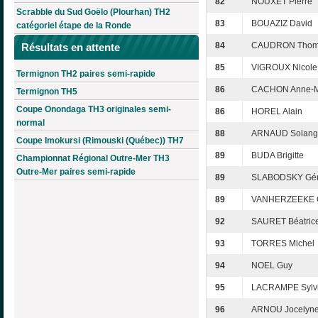
82
NOUXET Pierre
Scrabble du Sud Goëlo (Plourhan) TH2
83
BOUAZIZ David
catégoriel étape de la Ronde
84
CAUDRON Thom
Résultats en attente
85
VIGROUX Nicole
Termignon TH2 paires semi-rapide
86
CACHON Anne-M
Termignon TH5
Coupe Onondaga TH3 originales semi-
86
HOREL Alain
normal
88
ARNAUD Solang
Coupe Imokursi (Rimouski (Québec)) TH7
89
BUDA Brigitte
Championnat Régional Outre-Mer TH3
Outre-Mer paires semi-rapide
89
SLABODSKY Gér
89
VANHERZEEKE G
92
SAURET Béatric
93
TORRES Michel
94
NOEL Guy
95
LACRAMPE Sylv
96
ARNOU Jocelyn