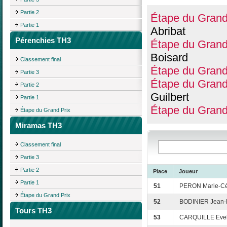
Partie 2
Étape du Grand
Partie 1
Abribat
Pérenchies TH3
Étape du Grand
Boisard
Classement final
Étape du Grand
Partie 3
Étape du Grand
Partie 2
Guilbert
Partie 1
Étape du Grand
Étape du Grand Prix
Miramas TH3
Classement final
Partie 3
Partie 2
Place
Joueur
Partie 1
51
PERON Marie-Cé
Étape du Grand Prix
52
BODINIER Jean-
Tours TH3
53
CARQUILLE Evel