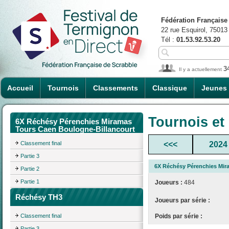
Fédération Française
22 rue Esquirol, 75013
Tél :
01.53.92.53.20
3
Il y a actuellement
Accueil
Tournois
Classements
Classique
Jeunes
Tournois et
6X Réchésy Pérenchies Miramas
Tours Caen Boulogne-Billancourt
Classement final
<<<
2024
Partie 3
6X Réchésy Pérenchies Mir
Partie 2
Partie 1
Joueurs :
484
Réchésy TH3
Joueurs par série :
Poids par série :
Classement final
Partie 3