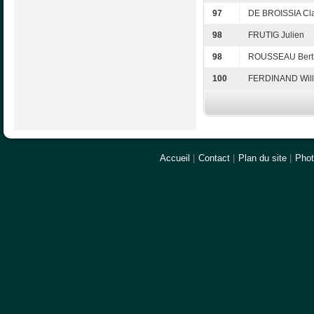
97
DE BROISSIA Cl
98
FRUTIG Julien
98
ROUSSEAU Bert
100
FERDINAND Will
Accueil
|
Contact
|
Plan du site
|
Pho