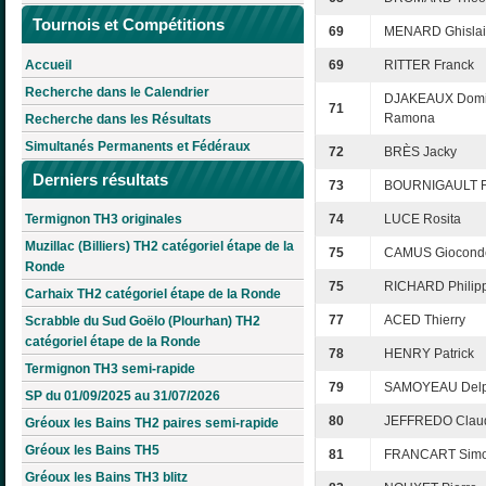
Tournois et Compétitions
69
MENARD Ghisla
Accueil
69
RITTER Franck
Recherche dans le Calendrier
DJAKEAUX Domi
71
Ramona
Recherche dans les Résultats
Simultanés Permanents et Fédéraux
72
BRÈS Jacky
Derniers résultats
73
BOURNIGAULT Fr
Termignon TH3 originales
74
LUCE Rosita
Muzillac (Billiers) TH2 catégoriel étape de la
75
CAMUS Giocond
Ronde
75
RICHARD Philip
Carhaix TH2 catégoriel étape de la Ronde
77
ACED Thierry
Scrabble du Sud Goëlo (Plourhan) TH2
catégoriel étape de la Ronde
78
HENRY Patrick
Termignon TH3 semi-rapide
79
SAMOYEAU Delp
SP du 01/09/2025 au 31/07/2026
80
JEFFREDO Clau
Gréoux les Bains TH2 paires semi-rapide
Gréoux les Bains TH5
81
FRANCART Sim
Gréoux les Bains TH3 blitz