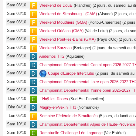
Sam 03/10
Weekend de Douai
(Flandres) (2 jours, du samedi au d
Sam 03/10
Weekend de Strasbourg - (GMA)
(Alsace) (2 jours, du
Sam 03/10
Weekend Mouthiers (GMA)
(Poitou-Charentes) (2 jour
Sam 03/10
Weekend Orléans (GMA)
(Val de Loire) (2 jours, du s
Sam 03/10
Weekend Pont-les-Bains (GMA)
(Pays d'Oc) (2 jours, 
Sam 03/10
Weekend Sarzeau
(Bretagne) (2 jours, du samedi au d
Sam 03/10
Andernos TH2
(Aquitaine)
Sam 03/10
Championnat Départemental Cantal open 2026-2027 T
Sam 03/10
Coupe d'Europe Interclubs
(2 jours, du samedi au
Sam 03/10
Championnat Départemental Loire open 2026-2027 TH2 
Sam 03/10
Championnat Départemental Yonne open 2026-2027 TH
Dim 04/10
L'Haÿ-les-Roses
(Sud-Est-Francilien)
Dim 04/10
Magny-en-Vexin TH3
(Normandie)
Lun 05/10
Semaine Fédérale de Simultanés
(5 jours, du lundi au 
Sam 10/10
Championnat Départemental Alpes de Haute-Provence
Sam 10/10
Ramatuelle Challenge Léo Lagrange
(Var Estérel)