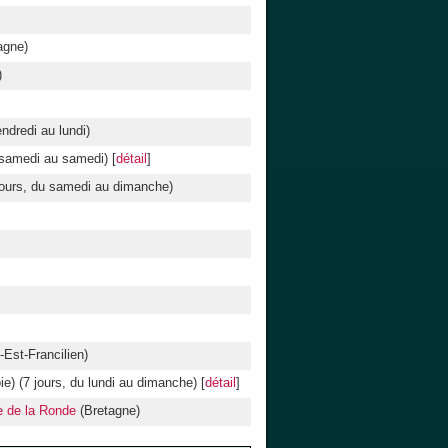
agne)
)
ndredi au lundi)
 samedi au samedi) [
détail
]
 jours, du samedi au dimanche)
Est-Francilien)
) (7 jours, du lundi au dimanche) [
détail
]
e de la Ronde
(Bretagne)