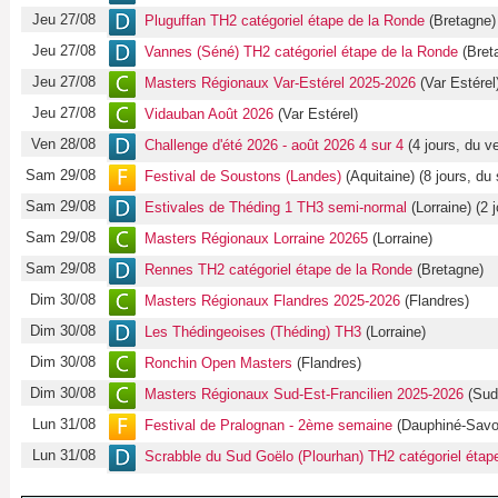
Jeu 27/08
Pluguffan TH2 catégoriel étape de la Ronde
(Bretagne)
Jeu 27/08
Vannes (Séné) TH2 catégoriel étape de la Ronde
(Bret
Jeu 27/08
Masters Régionaux Var-Estérel 2025-2026
(Var Estérel
Jeu 27/08
Vidauban Août 2026
(Var Estérel)
Ven 28/08
Challenge d'été 2026 - août 2026 4 sur 4
(4 jours, du ve
Sam 29/08
Festival de Soustons (Landes)
(Aquitaine) (8 jours, du
Sam 29/08
Estivales de Théding 1 TH3 semi-normal
(Lorraine) (2
Sam 29/08
Masters Régionaux Lorraine 20265
(Lorraine)
Sam 29/08
Rennes TH2 catégoriel étape de la Ronde
(Bretagne)
Dim 30/08
Masters Régionaux Flandres 2025-2026
(Flandres)
Dim 30/08
Les Thédingeoises (Théding) TH3
(Lorraine)
Dim 30/08
Ronchin Open Masters
(Flandres)
Dim 30/08
Masters Régionaux Sud-Est-Francilien 2025-2026
(Sud-
Lun 31/08
Festival de Pralognan - 2ème semaine
(Dauphiné-Savoie
Lun 31/08
Scrabble du Sud Goëlo (Plourhan) TH2 catégoriel étap