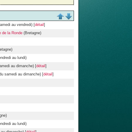
amedi au vendredi) [
détail
]
e de la Ronde
(Bretagne)
etagne)
ndredi au lundi)
samedi au dimanche) [
détail
]
 du samedi au dimanche) [
détail
]
gne)
ndredi au lundi)