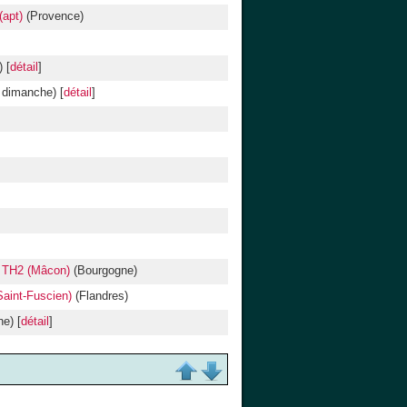
apt)
(Provence)
 [
détail
]
 dimanche) [
détail
]
7 TH2 (Mâcon)
(Bourgogne)
aint-Fuscien)
(Flandres)
e) [
détail
]