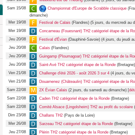
Weekend été de Théding
(Lorraine) (2 jours, du samed
Sam 15/08
Championnat d'Europe de Scrabble classique
(Fra
dimanche)
Mer 19/08
Festival de Calais
(Flandres) (5 jours, du mercredi au 
Mer 19/08
Concarneau (Fouesnant) TH2 catégoriel étape de la R
Jeu 20/08
Festival d'Évian
(Dauphiné-Savoie) (4 jours, du jeudi a
Jeu 20/08
Calais
(Flandres)
Jeu 20/08
Guingamp (Ploumagoar) TH2 catégoriel étape de la R
Jeu 20/08
Saint-Avé TH2 catégoriel étape de la Ronde
(Bretagne)
Ven 21/08
Challenge d'été 2026 - août 2026 3 sur 4
(4 jours, du ve
Ven 21/08
Douarnenez (Châteaulin) TH2 catégoriel étape de la R
Sam 22/08
2X Évian Calais
(2 jours, du samedi au dimanche) [
dét
Sam 22/08
Caden TH2 catégoriel étape de la Ronde
(Bretagne)
Sam 22/08
Comité Alsace (Lingolsheim) TH2 au profit du scolaire
(
Dim 23/08
Challans TH2
(Pays de la Loire)
Mer 26/08
Sarzeau TH2 catégoriel étape de la Ronde
(Bretagne)
Jeu 27/08
Plérin TH2 catégoriel étape de la Ronde
(Bretagne)