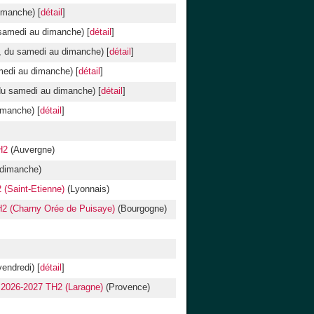
imanche) [
détail
]
 samedi au dimanche) [
détail
]
s, du samedi au dimanche) [
détail
]
amedi au dimanche) [
détail
]
du samedi au dimanche) [
détail
]
imanche) [
détail
]
H2
(Auvergne)
 dimanche)
(Saint-Etienne)
(Lyonnais)
2 (Charny Orée de Puisaye)
(Bourgogne)
vendredi) [
détail
]
 2026-2027 TH2 (Laragne)
(Provence)