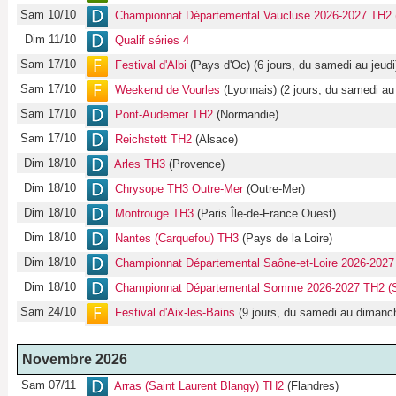
Sam 10/10
Championnat Départemental Vaucluse 2026-2027 TH2 (
Dim 11/10
Qualif séries 4
Sam 17/10
Festival d'Albi
(Pays d'Oc) (6 jours, du samedi au jeudi)
Sam 17/10
Weekend de Vourles
(Lyonnais) (2 jours, du samedi au
Sam 17/10
Pont-Audemer TH2
(Normandie)
Sam 17/10
Reichstett TH2
(Alsace)
Dim 18/10
Arles TH3
(Provence)
Dim 18/10
Chrysope TH3 Outre-Mer
(Outre-Mer)
Dim 18/10
Montrouge TH3
(Paris Île-de-France Ouest)
Dim 18/10
Nantes (Carquefou) TH3
(Pays de la Loire)
Dim 18/10
Championnat Départemental Saône-et-Loire 2026-202
Dim 18/10
Championnat Départemental Somme 2026-2027 TH2 (S
Sam 24/10
Festival d'Aix-les-Bains
(9 jours, du samedi au dimanch
Novembre 2026
Sam 07/11
Arras (Saint Laurent Blangy) TH2
(Flandres)