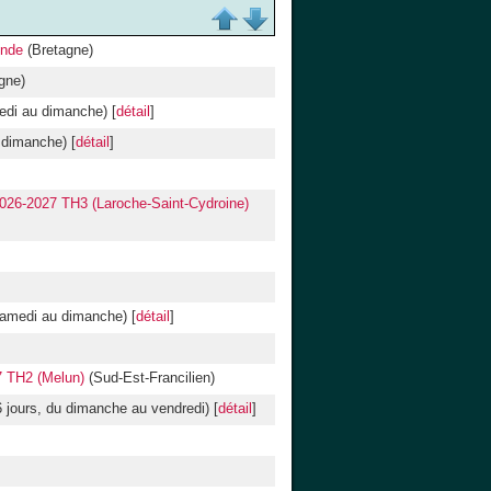
onde
(Bretagne)
gne)
medi au dimanche) [
détail
]
 dimanche) [
détail
]
026-2027 TH3 (Laroche-Saint-Cydroine)
samedi au dimanche) [
détail
]
7 TH2 (Melun)
(Sud-Est-Francilien)
6 jours, du dimanche au vendredi) [
détail
]