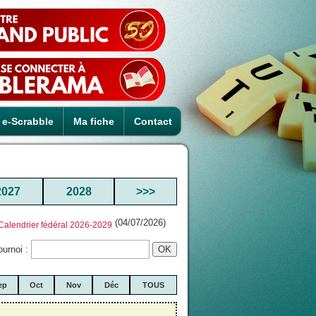
e-Scrabble
Ma fiche
Contact
2027
2028
>>>
(04/07/2026)
Calendrier fédéral 2026-2029
ournoi :
ep
Oct
Nov
Déc
TOUS