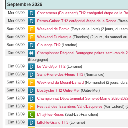
Septembre 2026
Mer 02/09
Concarneau (Fouesnant) TH2 catégoriel étape de la R
Mer 02/09
Perros-Guirec TH2 catégoriel étape de la Ronde
(Breta
Sam 05/09
Weekend de Pornic
(Pays de la Loire) (2 jours, du sa
Sam 05/09
Weekend Dunkerque
(Flandres) (2 jours, du samedi au
Sam 05/09
Clouange TH2
(Lorraine)
Dim 06/09
Championnat Régional Bourgogne paires semi-rapide 2
(Bourgogne)
Dim 06/09
Le Val-d'Ajol TH2
(Lorraine)
Dim 06/09
Saint-Pierre-des-Fleurs TH3
(Normandie)
Sam 12/09
Week-end du Mesnil-Esnard
(Normandie) (2 jours, du 
Sam 12/09
Bostryche TH2 Outre-Mer
(Outre-Mer)
Sam 12/09
Championnat Départemental Seine-et-Marne 2026-202
Dim 13/09
Festival des Issambres Val d'Esquieres
(Var Estérel) (
Dim 13/09
L'Haÿ-les-Roses
(Sud-Est-Francilien)
Dim 13/09
Liffol-le-Grand TH3
(Lorraine)