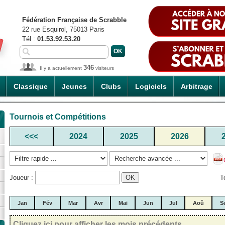
Fédération Française de Scrabble
22 rue Esquirol, 75013 Paris
Tél :
01.53.92.53.20
346
Il y a actuellement
visiteurs
Classique
Jeunes
Clubs
Logiciels
Arbitrage
Tournois et Compétitions
<<<
2024
2025
2026
Joueur :
T
Jan
Fév
Mar
Avr
Mai
Jun
Jul
Aoû
S
Cliquez ici pour afficher les mois précédents