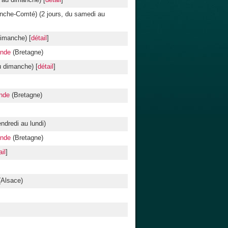
i au dimanche) [
détail
]
nche-Comté) (2 jours, du samedi au
dimanche) [
détail
]
onde
(Bretagne)
u dimanche) [
détail
]
onde
(Bretagne)
ndredi au lundi)
onde
(Bretagne)
ail
]
Alsace)