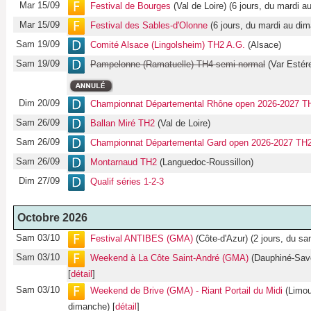
Mar 15/09
Festival de Bourges
(Val de Loire) (6 jours, du mardi a
Mar 15/09
Festival des Sables-d'Olonne
(6 jours, du mardi au dim
Sam 19/09
Comité Alsace (Lingolsheim) TH2 A.G.
(Alsace)
Sam 19/09
Pampelonne (Ramatuelle) TH4 semi-normal
(Var Estére
Dim 20/09
Championnat Départemental Rhône open 2026-2027 TH
Sam 26/09
Ballan Miré TH2
(Val de Loire)
Sam 26/09
Championnat Départemental Gard open 2026-2027 TH2
Sam 26/09
Montarnaud TH2
(Languedoc-Roussillon)
Dim 27/09
Qualif séries 1-2-3
Octobre 2026
Sam 03/10
Festival ANTIBES (GMA)
(Côte-d'Azur) (2 jours, du s
Sam 03/10
Weekend à La Côte Saint-André (GMA)
(Dauphiné-Savo
[
détail
]
Sam 03/10
Weekend de Brive (GMA) - Riant Portail du Midi
(Limou
dimanche) [
détail
]