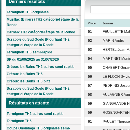
Derniers résultats
Termignon TH3 originales
Muzillac (Billiers) TH2 catégoriel étape de la
Place
Joueur
Ronde
51
FEUILLETTE Ma
Carhaix TH2 catégoriel étape de la Ronde
Scrabble du Sud Goëlo (Plourhan) TH2
52
MARIN André
catégoriel étape de la Ronde
53
HERTEL Jean-Ma
Termignon TH3 semi-rapide
54
MARTINET Moni
SP du 01/09/2025 au 31/07/2026
Gréoux les Bains TH2 paires semi-rapide
55
CHABERT Gérar
Gréoux les Bains TH5
56
LE FLOCH Sylvi
Gréoux les Bains TH3 blitz
57
PEDRINIS Josett
Scrabble du Sud Goëlo (Plourhan) TH2
catégoriel étape de la Ronde
58
AULAGNIER Agn
Résultats en attente
59
GIANGRANDE N
59
ROSENGARTEN 
Termignon TH2 paires semi-rapide
Termignon TH5
61
PAULET Thérèse
Coupe Onondaga TH3 originales semi-