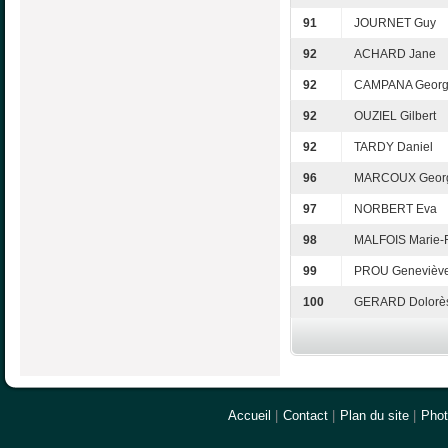
91
JOURNET Guy
92
ACHARD Jane
92
CAMPANA Georg
92
OUZIEL Gilbert
92
TARDY Daniel
96
MARCOUX Georg
97
NORBERT Eva
98
MALFOIS Marie-
99
PROU Genevièv
100
GERARD Dolorè
Accueil
|
Contact
|
Plan du site
|
Pho