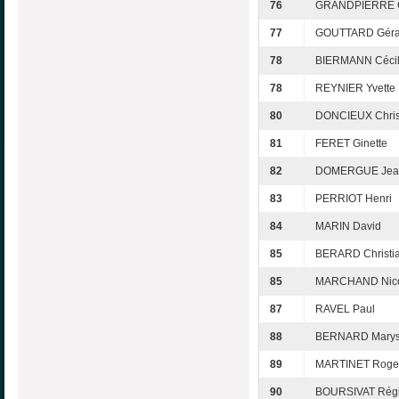
76
GRANDPIERRE C
77
GOUTTARD Géra
78
BIERMANN Céci
78
REYNIER Yvette
80
DONCIEUX Chris
81
FERET Ginette
82
DOMERGUE Jea
83
PERRIOT Henri
84
MARIN David
85
BERARD Christi
85
MARCHAND Nic
87
RAVEL Paul
88
BERNARD Mary
89
MARTINET Roge
90
BOURSIVAT Rég