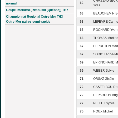
CHASSAGNEUX 
62
normal
Yves
Coupe Imokursi (Rimouski (Québec)) TH7
63
BEAUCHEMIN Be
Championnat Régional Outre-Mer TH3
Outre-Mer paires semi-rapide
63
LEFEVRE Carm
63
ROCHARD Yvon
63
THOMAS Martin
67
PERRETON Made
67
SORIOT Anne-Ma
69
EPRINCHARD Ma
69
WEBER Sylvie
71
ORSAZ Gisèle
72
CASTELBOU Den
72
DEPARDON Brigi
72
PELLET Sylvie
75
ROUX Michel