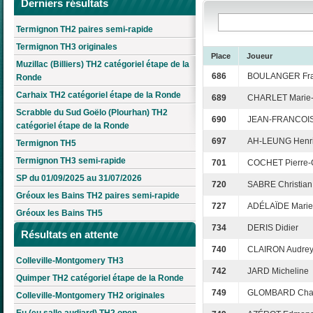
Derniers résultats
Termignon TH2 paires semi-rapide
Termignon TH3 originales
Place
Joueur
Muzillac (Billiers) TH2 catégoriel étape de la
686
BOULANGER Fr
Ronde
Carhaix TH2 catégoriel étape de la Ronde
689
CHARLET Marie-
Scrabble du Sud Goëlo (Plourhan) TH2
690
JEAN-FRANCOIS
catégoriel étape de la Ronde
697
AH-LEUNG Henr
Termignon TH5
Termignon TH3 semi-rapide
701
COCHET Pierre-
SP du 01/09/2025 au 31/07/2026
720
SABRE Christian
Gréoux les Bains TH2 paires semi-rapide
727
ADÉLAÏDE Marie-
Gréoux les Bains TH5
734
DERIS Didier
Résultats en attente
740
CLAIRON Audre
Colleville-Montgomery TH3
742
JARD Micheline
Quimper TH2 catégoriel étape de la Ronde
749
GLOMBARD Chan
Colleville-Montgomery TH2 originales
Eu (eu salle audiard) TH2 open