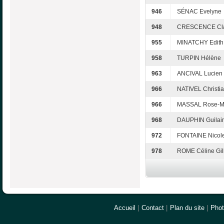
946
SÉNAC Evelyne
948
CRESCENCE Cla
955
MINATCHY Edith
958
TURPIN Hélène
963
ANCIVAL Lucien
966
NATIVEL Christi
966
MASSAL Rose-M
968
DAUPHIN Guilai
972
FONTAINE Nicol
978
ROME Céline Gil
Accueil
|
Contact
|
Plan du site
|
Pho