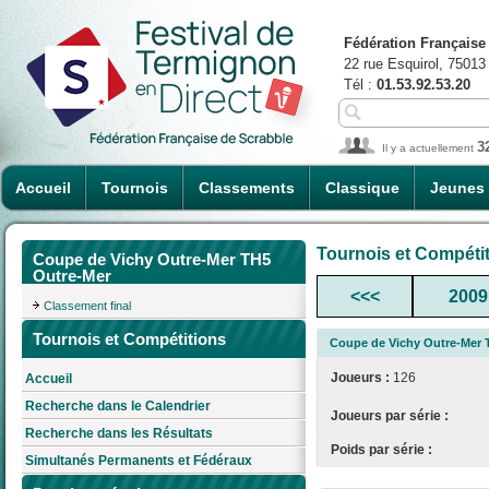
Fédération Française
22 rue Esquirol, 75013
Tél :
01.53.92.53.20
3
Il y a actuellement
Accueil
Tournois
Classements
Classique
Jeunes
Tournois et Compéti
Coupe de Vichy Outre-Mer TH5
Outre-Mer
<<<
2009
Classement final
Tournois et Compétitions
Coupe de Vichy Outre-Mer 
Joueurs :
126
Accueil
Recherche dans le Calendrier
Joueurs par série :
Recherche dans les Résultats
Poids par série :
Simultanés Permanents et Fédéraux