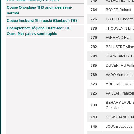
749
AZÉROT Edmon
Coupe Onondaga TH3 originales semi-
764
BOYER Roland
normal
776
GRILLOT Josette
Coupe Imokursi (Rimouski (Québec)) TH7
Championnat Régional Outre-Mer TH3
778
THOUVENIN Brigi
Outre-Mer paires semi-rapide
779
FARRENQ Eva
782
BALUSTRE Aline
784
JEAN-BAPTISTE
785
DUVENTRU Will
789
VADO Véronique
823
ADÉLAÏDE Rola
825
PAILLAT Françoi
BEHARY-LAUL-
830
Christiane
843
CONSCIANCE Mé
845
JOUVE Jacques