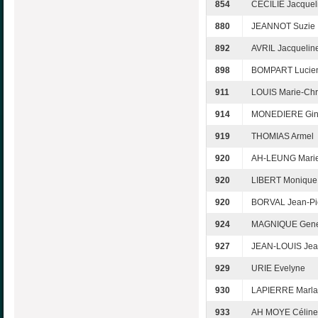
854
CECILIE Jacquel
880
JEANNOT Suzie
892
AVRIL Jacquelin
898
BOMPART Lucie
911
LOUIS Marie-Chri
914
MONEDIERE Gin
919
THOMIAS Armel
920
AH-LEUNG Mari
920
LIBERT Monique
920
BORVAL Jean-Pi
924
MAGNIQUE Gene
927
JEAN-LOUIS Jea
929
URIE Evelyne
930
LAPIERRE Marla
933
AH MOYE Céline