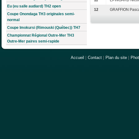
11
EPINGARD Nico
Eu (eu salle audiard) TH2 open
12
GRAFFION Pasc
Coupe Onondaga TH3 originales semi-
normal
Coupe Imokursi (Rimouski (Québec)) TH7
Championnat Régional Outre-Mer TH3
Outre-Mer paires semi-rapide
Accueil
|
Contact
|
Plan du site
|
Pho