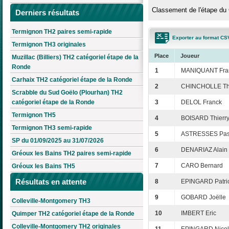
Classement de l'étape du 
Derniers résultats
Termignon TH2 paires semi-rapide
Exporter au format CS
Termignon TH3 originales
Place
Joueur
Muzillac (Billiers) TH2 catégoriel étape de la
Ronde
1
MANIQUANT Fra
Carhaix TH2 catégoriel étape de la Ronde
2
CHINCHOLLE Thi
Scrabble du Sud Goëlo (Plourhan) TH2
catégoriel étape de la Ronde
3
DELOL Franck
Termignon TH5
4
BOISARD Thierr
Termignon TH3 semi-rapide
5
ASTRESSES Pas
SP du 01/09/2025 au 31/07/2026
6
DENARIAZ Alain
Gréoux les Bains TH2 paires semi-rapide
7
CARO Bernard
Gréoux les Bains TH5
Résultats en attente
8
EPINGARD Patri
9
GOBARD Joëlle
Colleville-Montgomery TH3
10
IMBERT Eric
Quimper TH2 catégoriel étape de la Ronde
Colleville-Montgomery TH2 originales