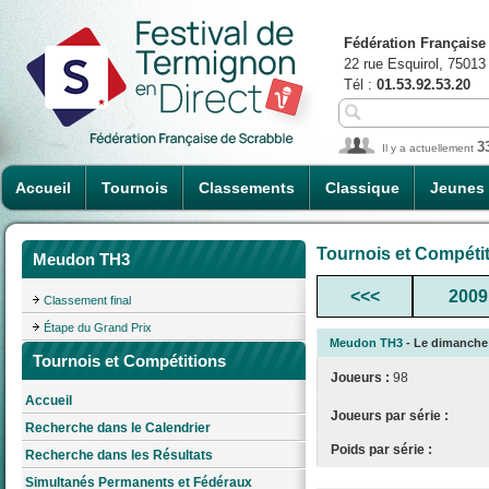
Fédération Française
22 rue Esquirol, 75013
Tél :
01.53.92.53.20
3
Il y a actuellement
Accueil
Tournois
Classements
Classique
Jeunes
Tournois et Compéti
Meudon TH3
<<<
2009
Classement final
Étape du Grand Prix
Meudon TH3
- Le dimanche 2
Tournois et Compétitions
Joueurs :
98
Accueil
Joueurs par série :
Recherche dans le Calendrier
Poids par série :
Recherche dans les Résultats
Simultanés Permanents et Fédéraux