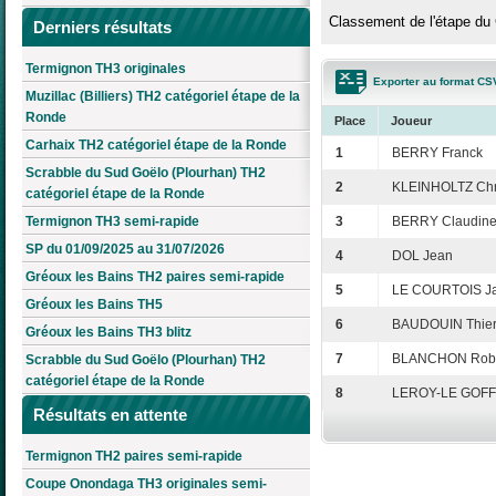
Classement de l'étape du 
Derniers résultats
Termignon TH3 originales
Exporter au format CS
Muzillac (Billiers) TH2 catégoriel étape de la
Ronde
Place
Joueur
Carhaix TH2 catégoriel étape de la Ronde
1
BERRY Franck
Scrabble du Sud Goëlo (Plourhan) TH2
2
KLEINHOLTZ Chr
catégoriel étape de la Ronde
Termignon TH3 semi-rapide
3
BERRY Claudin
SP du 01/09/2025 au 31/07/2026
4
DOL Jean
Gréoux les Bains TH2 paires semi-rapide
5
LE COURTOIS Ja
Gréoux les Bains TH5
6
BAUDOUIN Thier
Gréoux les Bains TH3 blitz
7
BLANCHON Robe
Scrabble du Sud Goëlo (Plourhan) TH2
catégoriel étape de la Ronde
8
LEROY-LE GOFF
Résultats en attente
Termignon TH2 paires semi-rapide
Coupe Onondaga TH3 originales semi-