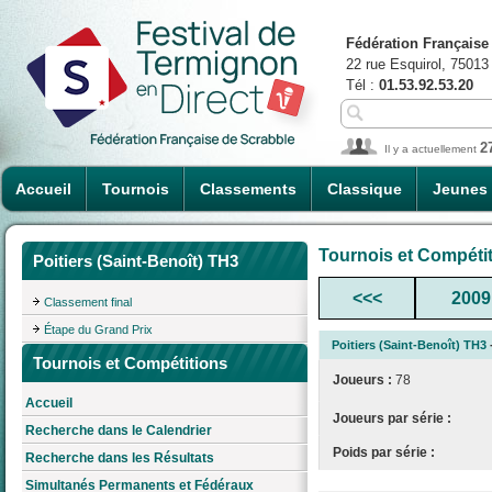
Fédération Française
22 rue Esquirol, 75013
Tél :
01.53.92.53.20
2
Il y a actuellement
Accueil
Tournois
Classements
Classique
Jeunes
Tournois et Compéti
Poitiers (Saint-Benoît) TH3
<<<
2009
Classement final
Étape du Grand Prix
Poitiers (Saint-Benoît) TH3
Tournois et Compétitions
Joueurs :
78
Accueil
Joueurs par série :
Recherche dans le Calendrier
Poids par série :
Recherche dans les Résultats
Simultanés Permanents et Fédéraux