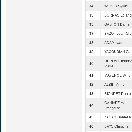
34
WEBER Sylvie
35
BORRAS Eglanti
35
GASTON Daniel
37
BAZOT Jean-Cla
38
ADAM Ivan
38
YACOUBIAN Gar
DUPONT Jeanne
40
Marie
41
MAYENCE Willy
42
ALBINI Anne
43
RIONDET Daniel
CANIVEZ Marie-
44
Françoise
45
ZAGAR Danielle
46
BAYS Christine