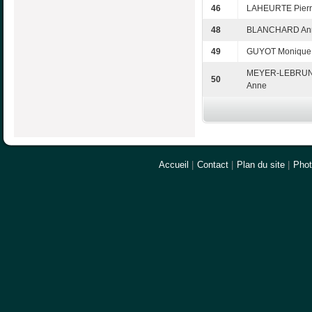
46
LAHEURTE Pier
48
BLANCHARD An
49
GUYOT Monique
MEYER-LEBRU
50
Anne
Accueil
|
Contact
|
Plan du site
|
Pho