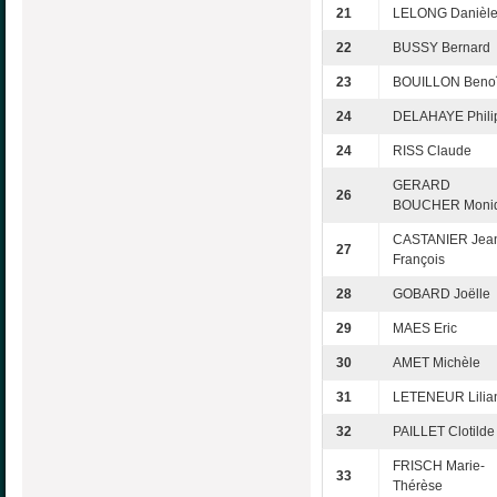
21
LELONG Danièl
22
BUSSY Bernard
23
BOUILLON Benoî
24
DELAHAYE Phili
24
RISS Claude
GERARD
26
BOUCHER Moni
CASTANIER Jea
27
François
28
GOBARD Joëlle
29
MAES Eric
30
AMET Michèle
31
LETENEUR Lilia
32
PAILLET Clotilde
FRISCH Marie-
33
Thérèse