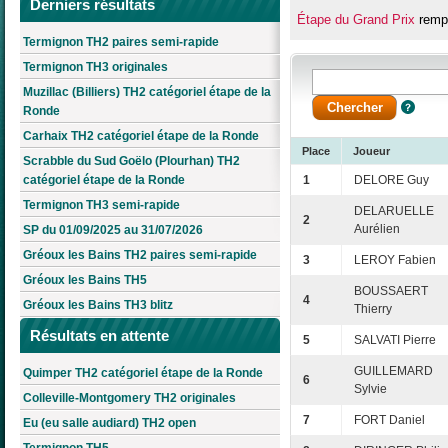
Derniers résultats
Étape du Grand Prix
rempo
Termignon TH2 paires semi-rapide
Termignon TH3 originales
Muzillac (Billiers) TH2 catégoriel étape de la
Ronde
Carhaix TH2 catégoriel étape de la Ronde
Place
Joueur
Scrabble du Sud Goëlo (Plourhan) TH2
catégoriel étape de la Ronde
1
DELORE Guy
Termignon TH3 semi-rapide
DELARUELLE
2
Aurélien
SP du 01/09/2025 au 31/07/2026
Gréoux les Bains TH2 paires semi-rapide
3
LEROY Fabien
Gréoux les Bains TH5
BOUSSAERT
4
Gréoux les Bains TH3 blitz
Thierry
Résultats en attente
5
SALVATI Pierre
GUILLEMARD
Quimper TH2 catégoriel étape de la Ronde
6
Sylvie
Colleville-Montgomery TH2 originales
7
FORT Daniel
Eu (eu salle audiard) TH2 open
Termignon TH5