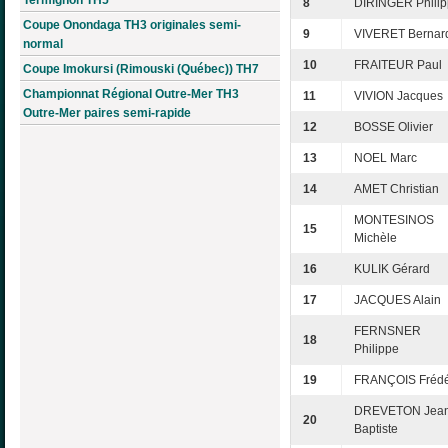
8
DIRINGER Phili
Coupe Onondaga TH3 originales semi-
9
VIVERET Bernar
normal
10
FRAITEUR Paul
Coupe Imokursi (Rimouski (Québec)) TH7
Championnat Régional Outre-Mer TH3
11
VIVION Jacques
Outre-Mer paires semi-rapide
12
BOSSE Olivier
13
NOEL Marc
14
AMET Christian
MONTESINOS
15
Michèle
16
KULIK Gérard
17
JACQUES Alain
FERNSNER
18
Philippe
19
FRANÇOIS Frédé
DREVETON Jean
20
Baptiste