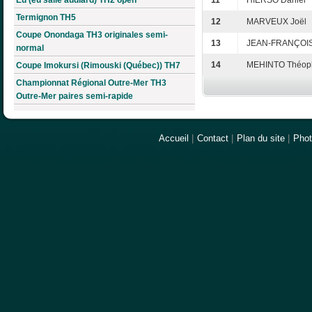
11
HIERSO Daniel
Termignon TH5
12
MARVEUX Joël
Coupe Onondaga TH3 originales semi-
13
JEAN-FRANÇOIS
normal
14
MEHINTO Théoph
Coupe Imokursi (Rimouski (Québec)) TH7
Championnat Régional Outre-Mer TH3
Outre-Mer paires semi-rapide
Accueil
|
Contact
|
Plan du site
|
Pho