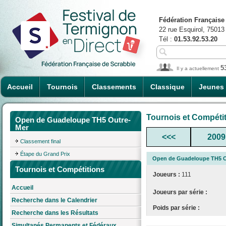
Fédération Française
22 rue Esquirol, 75013
Tél :
01.53.92.53.20
5
Il y a actuellement
Accueil
Tournois
Classements
Classique
Jeunes
Tournois et Compéti
Open de Guadeloupe TH5 Outre-
Mer
<<<
2009
Classement final
Étape du Grand Prix
Open de Guadeloupe TH5 O
Tournois et Compétitions
Joueurs :
111
Accueil
Joueurs par série :
Recherche dans le Calendrier
Poids par série :
Recherche dans les Résultats
Simultanés Permanents et Fédéraux