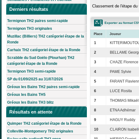
Classement de l'étape du 
Derniers résultats
Termignon TH2 paires semi-rapide
Exporter au format CS
Termignon TH3 originales
Place
Joueur
Muzillac (Billiers) TH2 catégoriel étape de la
Ronde
1
KITTERIMOUTOU
Carhaix TH2 catégoriel étape de la Ronde
2
BELLAME Georg
Scrabble du Sud Goëlo (Plourhan) TH2
3
CHAZE Florence
catégoriel étape de la Ronde
Termignon TH3 semi-rapide
4
PAME Sylvie
SP du 01/09/2025 au 31/07/2026
5
FARANT Flavien
Gréoux les Bains TH2 paires semi-rapide
6
LUCE Rosita
Gréoux les Bains TH5
7
THOMIAS Mikaël
Gréoux les Bains TH3 blitz
8
ETNA Adhémar
Résultats en attente
9
HAGUY Ruddy
Quimper TH2 catégoriel étape de la Ronde
10
CLAIRON Isabell
Colleville-Montgomery TH2 originales
Eu (eu salle audiard) TH2 open